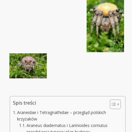
Spis treści
Araneidae i Tetragnathidae – przegląd polskich
krzyżaków
Araneus diadematus i Larinioides cornutus
przedstawia typowy plan budowy