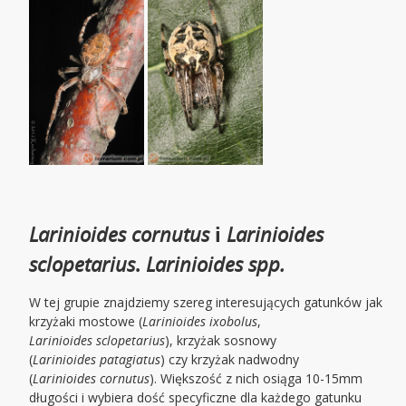
Larinioides cornutus
i
Larinioides
sclopetarius
.
Larinioides spp.
W tej grupie znajdziemy szereg interesujących gatunków jak
krzyżaki mostowe (
Larinioides ixobolus
,
Larinioides sclopetarius
), krzyżak sosnowy
(
Larinioides patagiatus
) czy krzyżak nadwodny
(
Larinioides cornutus
). Większość z nich osiąga 10-15mm
długości i wybiera dość specyficzne dla każdego gatunku