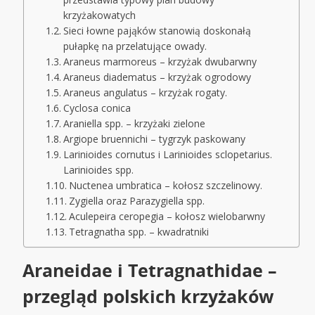
krzyżakowatych
Sieci łowne pająków stanowią doskonałą
pułapkę na przelatujące owady.
Araneus marmoreus – krzyżak dwubarwny
Araneus diadematus – krzyżak ogrodowy
Araneus angulatus – krzyżak rogaty.
Cyclosa conica
Araniella spp. – krzyżaki zielone
Argiope bruennichi – tygrzyk paskowany
Larinioides cornutus i Larinioides sclopetarius.
Larinioides spp.
Nuctenea umbratica – kołosz szczelinowy.
Zygiella oraz Parazygiella spp.
Aculepeira ceropegia – kołosz wielobarwny
Tetragnatha spp. – kwadratniki
Araneidae i Tetragnathidae –
przegląd polskich krzyżaków