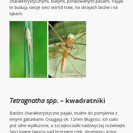
charakterystycznymi, białymi, pofalowanymi pasami. Pająki
te budują swoje sieci wśród traw, na skrajach lasów i na
łąkach.
Tetragnatha spp.
– kwadratniki
Bardzo charakterystyczne pająki, trudne do pomylenia z
innymi gatunkami. Osiągają ok. 12mm długości. Ich ciało
jest silne wydłużone, a szczękoczułki nadzwyczaj rozwinięte.
Sieci łowne tworzą nad brzegami rzek, strumieni i jezior,