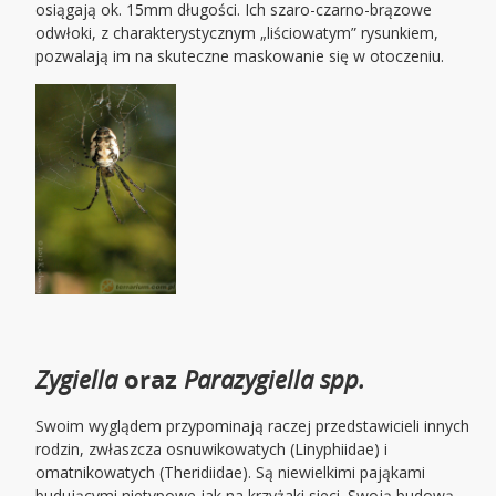
osiągają ok. 15mm długości. Ich szaro-czarno-brązowe
odwłoki, z charakterystycznym „liściowatym” rysunkiem,
pozwalają im na skuteczne maskowanie się w otoczeniu.
Zygiella
oraz
Parazygiella spp.
Swoim wyglądem przypominają raczej przedstawicieli innych
rodzin, zwłaszcza osnuwikowatych (Linyphiidae) i
omatnikowatych (Theridiidae). Są niewielkimi pająkami
budującymi nietypowe jak na krzyżaki sieci. Swoją budową