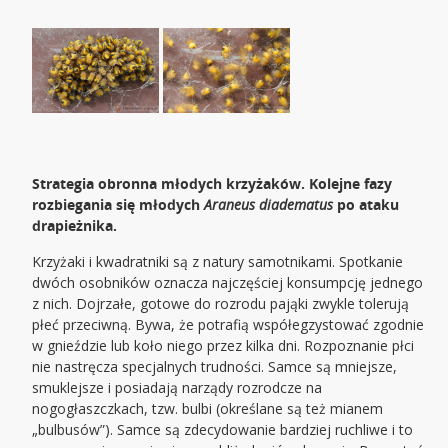
Strategia obronna młodych krzyżaków. Kolejne fazy
rozbiegania się młodych
Araneus diadematus
po ataku
drapieżnika.
Krzyżaki i kwadratniki są z natury samotnikami. Spotkanie
dwóch osobników oznacza najczęściej konsumpcję jednego
z nich. Dojrzałe, gotowe do rozrodu pająki zwykle tolerują
płeć przeciwną. Bywa, że potrafią współegzystować zgodnie
w gnieździe lub koło niego przez kilka dni. Rozpoznanie płci
nie nastręcza specjalnych trudności. Samce są mniejsze,
smuklejsze i posiadają narządy rozrodcze na
nogogłaszczkach, tzw. bulbi (określane są też mianem
„bulbusów”). Samce są zdecydowanie bardziej ruchliwe i to