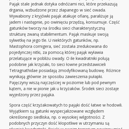
Pająk stale jednak dotyka odnóżami nici, które przekazują
drgania, wzbudzone przez złapanego w sieć owada.
Wywabiony z kryjówki pająk atakuje ofiarę, paraliżuje ją
jadem i następnie, po owinięciu przędzą, konsumuje. Część
gatunków tworzy na środku sieci charakterystyczną
strukturę zwaną stabilimentum. Pająk maskuje swoją
sylwetkę na jego tle. U niektórych gatunków, np.
Mastophora cornigera, sieć została zredukowana do
pojedynczej nitki, za pomocą której pająk wyławia
przelatujące w pobliżu owady. O ile kwadratniki polują
podobnie jak krzyżaki, to sieci łowne przedstawicieli
Tetragnathidae posiadają zmodyfikowaną budowę. Różnice
wynikają głównie ze sposobu zawieszenia pułapki.
Pajęczyny wiszą najczęściej w poziomie lub pod pewnym
kątem, a nie w pionie jak u krzyżaków. Środek sieci zostaje
wyjedzony przez pająka.
Spora część krzyżakowatych to pająki dość łatwe w hodowli.
Wyjątkiem są gatunki wyspecjalizowane względem
określonego siedliska, np. o wysokiej wilgotności. Z
podobnych przyczyn dość kłopotliwe w utrzymaniu są