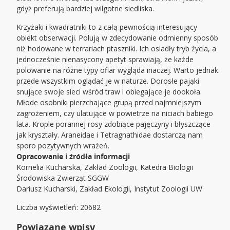
gdyż preferują bardziej wilgotne siedliska.
Krzyżaki i kwadratniki to z całą pewnością interesujący
obiekt obserwacji. Polują w zdecydowanie odmienny sposób
niż hodowane w terrariach ptaszniki. Ich osiadły tryb życia, a
jednocześnie nienasycony apetyt sprawiają, że każde
polowanie na różne typy ofiar wygląda inaczej. Warto jednak
przede wszystkim oglądać je w naturze. Dorosłe pająki
snujące swoje sieci wśród traw i obiegające je dookoła.
Młode osobniki pierzchające grupą przed najmniejszym
zagrożeniem, czy ulatujące w powietrze na niciach babiego
lata. Krople porannej rosy zdobiące pajęczyny i błyszczące
jak kryształy. Araneidae i Tetragnathidae dostarczą nam
sporo pozytywnych wrażeń.
Opracowanie i źródła informacji
Kornelia Kucharska, Zakład Zoologii, Katedra Biologii
Środowiska Zwierząt SGGW
Dariusz Kucharski, Zakład Ekologii, Instytut Zoologii UW
Liczba wyświetleń: 20682
Powiązane wpisy