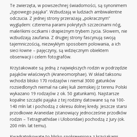
Te zwierzęta, w powszechnej świadomości, są synonimem
„typowego pająka”. Wzbudzają w ludziach ambiwalentne
odczucia. Z jednej strony przerażają „pokracznym”
wyglądem: czterema parami pokrytych szczecinami nóg,
maleńkimi oczkami i drapieżnym trybem życia. Słowem, nie
wzbudzają zaufania. Z drugiej strony fascynują swoją
tajemniczością, niezwykłym sposobem polowania, a ich
sieci łowne – pajęczyny, są wdzięcznym obiektem
obserwacji i celem fotografów.
Krzyżakowate są jedną z największych rodzin w podrzędzie
pająków właściwych (Araneomorphae). W skład taksonu
wchodzi blisko 170 rodzajów i niemal 3000 gatunków
rozsiedlonych niemal na całej kuli ziemskiej (z terenu Polski
wykazano 19 rodzajów z ok. 50 gatunkami). Najstarsze
kopalne szczątki pająka z tej rodziny datowane są na 100-
140 mln lat i pochodzą z okresu dolnej kredy. Jeszcze starsi
przodkowie Araneidae (stanowiący jednocześnie przodków
rodzin – Tetragnathidae i Uloboridae) pochodzą z Jury (ok.
200 mln. lat temu).
Kwadratnikowate to blisko spokrewniona z krzyżakami