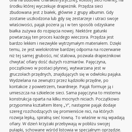
środku której wyczekuje drapieżnik. Przędza sieci
zbudowana jest z białek, głównie z grupy albumin. Gdy
zostanie uszkodzona lub gdy się zestarzeje i utraci swoje
właściwości, pająk pożera ją i w ten sposób odzyskane
białka zużywa do rozpięcia nowej. Niektóre gatunki
powtarzają ten proces każdego wieczora. Przędza jest
bardzo lekkim i niezwykle wytrzymałym materiałem. Dzięki
temu, że jest wielokrotnie bardziej odporna na rozerwanie
niż tej samej grubości, nić stalowa, pozwala drapieżnikowi
chwytać ofiary dość dużych rozmiarów. Pajęczyna,
początkowo w postaci płynnej, wytwarzana jest w
gruczołach przędnych, znajdujących się w odwłoku pająka.
Wydzielana na zewnątrz przez kądziołki przędne, po
kontakcie z powietrzem, twardnieje. Pająk formuje ją i
umieszcza na szkielecie sieci. Sama pajęczyna to misterna
konstrukcja oparta na kilku mocnych niciach. Początkowo
przypomina kształtem literę „Y”, następnie pająk dodaje
szereg rozchodzących się promieniście nici, na których
rozwija lepką, spiralną sieć łowną. To właśnie w nią wpadają
ofiary. W dzień krzyżaki przebywają w pobliżu swojej
pułapki, schowane wśród listowia w specjalnym oprzędzie.