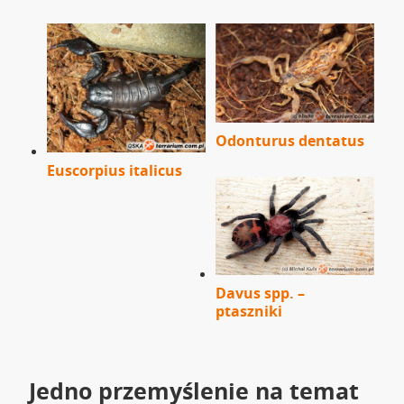
Odonturus dentatus
Euscorpius italicus
Davus spp. –
ptaszniki
Jedno przemyślenie na temat