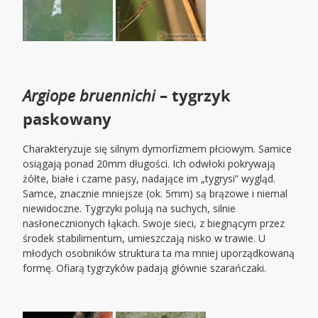
Argiope bruennichi
– tygrzyk
paskowany
Charakteryzuje się silnym dymorfizmem płciowym. Samice
osiągają ponad 20mm długości. Ich odwłoki pokrywają
żółte, białe i czarne pasy, nadające im „tygrysi” wygląd.
Samce, znacznie mniejsze (ok. 5mm) są brązowe i niemal
niewidoczne. Tygrzyki polują na suchych, silnie
nasłonecznionych łąkach. Swoje sieci, z biegnącym przez
środek stabilimentum, umieszczają nisko w trawie. U
młodych osobników struktura ta ma mniej uporządkowaną
formę. Ofiarą tygrzyków padają głównie szarańczaki.