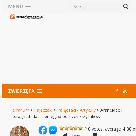
MENU
ZWIERZĘTA
Terrarium
>
Pajęczaki
>
Pajęczaki - Artykuły
>
Araneidae i
Tetragnathidae – przegląd polskich krzyżaków
(
10
votes, average:
4,30
ou