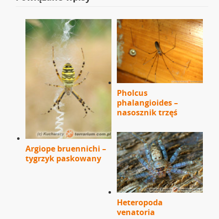
Pholcus
phalangioides –
nasosznik trzęś
Argiope bruennichi –
tygrzyk paskowany
Heteropoda
venatoria