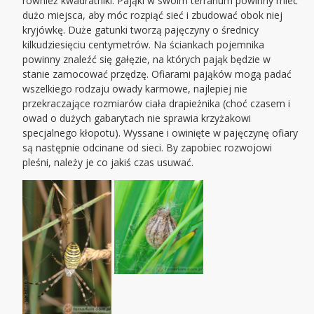
również kwadratniki. Pająki w swoim terrarium powinny mieć
dużo miejsca, aby móc rozpiąć sieć i zbudować obok niej
kryjówkę. Duże gatunki tworzą pajęczyny o średnicy
kilkudziesięciu centymetrów. Na ściankach pojemnika
powinny znaleźć się gałęzie, na których pająk będzie w
stanie zamocować przędzę. Ofiarami pająków mogą padać
wszelkiego rodzaju owady karmowe, najlepiej nie
przekraczające rozmiarów ciała drapieżnika (choć czasem i
owad o dużych gabarytach nie sprawia krzyżakowi
specjalnego kłopotu). Wyssane i owinięte w pajęczynę ofiary
są następnie odcinane od sieci. By zapobiec rozwojowi
pleśni, należy je co jakiś czas usuwać.