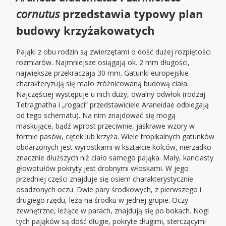
cornutus
przedstawia typowy plan
budowy krzyżakowatych
Pająki z obu rodzin są zwierzętami o dość dużej rozpiętości
rozmiarów. Najmniejsze osiągają ok. 2 mm długości,
największe przekraczają 30 mm. Gatunki europejskie
charakteryzują się mało zróżnicowaną budową ciała.
Najczęściej występuje u nich duży, owalny odwłok (rodzaj
Tetragnatha i „rogaci” przedstawiciele Araneidae odbiegają
od tego schematu). Na nim znajdować się mogą
maskujące, bądź wprost przeciwnie, jaskrawe wzory w
formie pasów, cętek lub krzyża. Wiele tropikalnych gatunków
obdarzonych jest wyrostkami w kształcie kolców, nierzadko
znacznie dłuższych niż ciało samego pająka. Mały, kanciasty
głowotułów pokryty jest drobnymi włoskami. W jego
przedniej części znajduje się osiem charakterystycznie
osadzonych oczu. Dwie pary środkowych, z pierwszego i
drugiego rzędu, leżą na środku w jednej grupie. Oczy
zewnętrzne, leżące w parach, znajdują się po bokach. Nogi
tych pająków są dość długie, pokryte długimi, sterczącymi