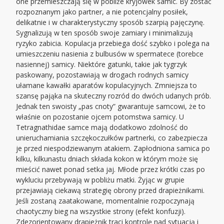
one przemieszczają się w pobliże kryjówek samic. By zostać
rozpoznanym jako partner, a nie potencjalny posiłek,
delikatnie i w charakterystyczny sposób szarpią pajęczynę.
Sygnalizują w ten sposób swoje zamiary i minimalizują
ryzyko zabicia. Kopulacja przebiega dość szybko i polega na
umieszczeniu nasienia z bulbusów w spermatece (torebce
nasiennej) samicy. Niektóre gatunki, takie jak tygrzyk
paskowany, pozostawiają w drogach rodnych samicy
ułamane kawałki aparatów kopulacyjnych. Zmniejsza to
szansę pająka na skuteczny rozród do dwóch udanych prób.
Jednak ten swoisty „pas cnoty” gwarantuje samcowi, że to
właśnie on pozostanie ojcem potomstwa samicy. U
Tetragnathidae samce mają dodatkowo zdolność do
unieruchamiania szczękoczułków partnerki, co zabezpiecza
je przed niespodziewanym atakiem. Zapłodniona samica po
kilku, kilkunastu dniach składa kokon w którym może się
mieścić nawet ponad setka jaj. Młode przez krótki czas po
wykluciu przebywają w pobliżu matki. Żyjąc w grupie
przejawiają ciekawą strategię obrony przed drapieżnikami.
Jeśli zostaną zaatakowane, momentalnie rozpoczynają
chaotyczny bieg na wszystkie strony (efekt konfuzji).
Zdezorientowany drapieżnik traci kontrolę nad sytuacją i