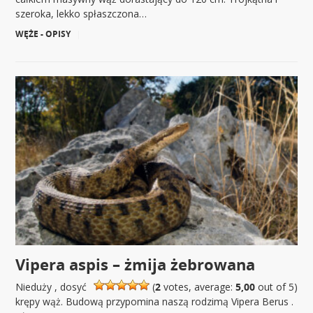
szeroka, lekko spłaszczona…
WĘŻE - OPISY
|
Vipera aspis – żmija żebrowana
Nieduży , dosyć
(
2
votes, average:
5,00
out of 5)
krępy wąż. Budową przypomina naszą rodzimą Vipera Berus .