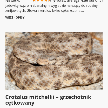
Niewielki,
(
6
votes, average:
4,50
out of 5)
jadowity wąż o niebanalnym wyglądzie należący do rodziny
żmijowatych. Głowa szeroka, lekko spłaszczona.…
WĘŻE - OPISY
|
Crotalus mitchellii – grzechotnik
cętkowany