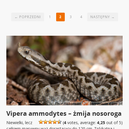
← POPRZEDNI
1
2
3
4
NASTĘPNY →
Vipera ammodytes – żmija nosoroga
Niewielki, lecz
(
4
votes, average:
4,25
out of 5)
całkiem masywny wąż dorastający do 120 cm. Trójkątna i