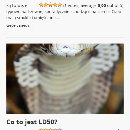
Są to węże
(
1
votes, average:
5,00
out of 5)
typowo nadrzewne, sporadycznie schodzące na ziemie. Ciało
mają smukłe i umięśnione,…
WĘŻE - OPISY
|
Co to jest LD50?