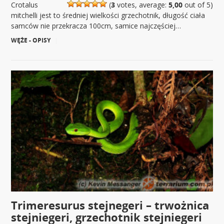
Crotalus
(
3
votes, average:
5,00
out of 5)
mitchelli jest to średniej wielkości grzechotnik, długość ciała
samców nie przekracza 100cm, samice najczęściej…
WĘŻE - OPISY
|
Trimeresurus stejnegeri – trwożnica
stejniegeri, grzechotnik stejniegeri