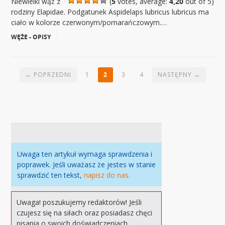
Niewielki wąż z
(
5
votes, average:
4,20
out of 5)
rodziny Elapidae. Podgatunek Aspidelaps lubricus lubricus ma
ciało w kolorze czerwonym/pomarańczowym.…
WĘŻE - OPISY
|
← POPRZEDNI
1
2
3
4
NASTĘPNY →
Uwaga ten artykuł wymaga sprawdzenia i
poprawek. Jeśli uważasz że jestes w stanie
sprawdzić ten tekst,
napisz do nas.
Uwaga! poszukujemy redaktorów! Jeśli
czujesz się na siłach oraz posiadasz chęci
pisania o swoich doświadczeniach