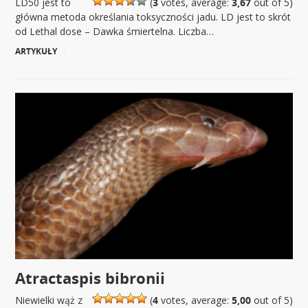
LD50 jest to
(
3
votes, average:
3,67
out of 5)
główna metoda określania toksyczności jadu. LD jest to skrót
od Lethal dose – Dawka śmiertelna. Liczba…
ARTYKUŁY
|
Atractaspis bibronii
Niewielki wąż z
(
4
votes, average:
5,00
out of 5)