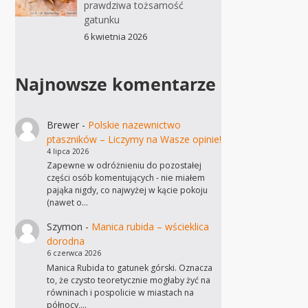
prawdziwa tożsamość
gatunku
6 kwietnia 2026
Najnowsze komentarze
Brewer
-
Polskie nazewnictwo
ptaszników – Liczymy na Wasze opinie!
4 lipca 2026
Zapewne w odróżnieniu do pozostałej
części osób komentujących - nie miałem
pająka nigdy, co najwyżej w kącie pokoju
(nawet o…
Szymon
-
Manica rubida – wścieklica
dorodna
6 czerwca 2026
Manica Rubida to gatunek górski. Oznacza
to, że czysto teoretycznie mogłaby żyć na
równinach i pospolicie w miastach na
północy,…