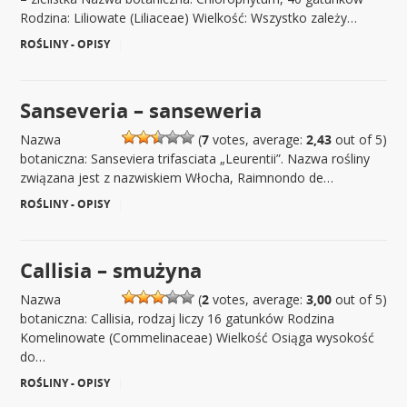
Rodzina: Liliowate (Liliaceae) Wielkość: Wszystko zależy…
ROŚLINY - OPISY
|
Sanseveria – sanseweria
Nazwa
(
7
votes, average:
2,43
out of 5)
botaniczna: Sanseviera trifasciata „Leurentii”. Nazwa rośliny
związana jest z nazwiskiem Włocha, Raimnondo de…
ROŚLINY - OPISY
|
Callisia – smużyna
Nazwa
(
2
votes, average:
3,00
out of 5)
botaniczna: Callisia, rodzaj liczy 16 gatunków Rodzina
Komelinowate (Commelinaceae) Wielkość Osiąga wysokość
do…
ROŚLINY - OPISY
|