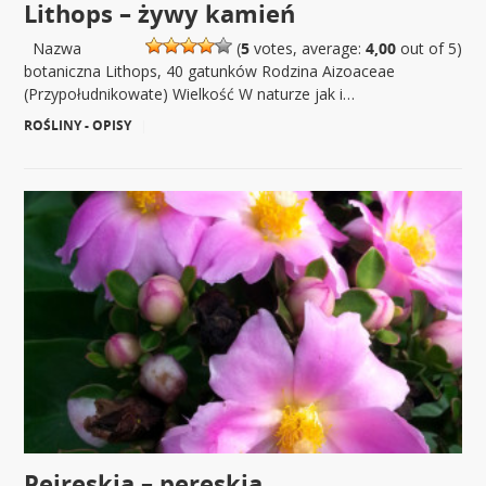
Lithops – żywy kamień
Nazwa
(
5
votes, average:
4,00
out of 5)
botaniczna Lithops, 40 gatunków Rodzina Aizoaceae
(Przypołudnikowate) Wielkość W naturze jak i…
ROŚLINY - OPISY
|
Peireskia – pereskia