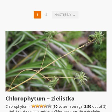
1
2
NASTĘPNY →
Chlorophytum – zielistka
Chlorophytum
(
10
votes, average:
3,50
out of 5)
– zielistka Nazwa botaniczna: Chlorophytum, 40 gatunków