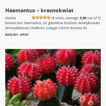
Haemantus – krasnokwiat
Nazwa
(
1
votes, average:
5,00
out of 5)
botaniczna: Haemantus, 60 gatunków Rodzina: Amarylkowate
(Amarylidaceae) Wielkość: Łodyga z liśćmi dorasta do…
ROŚLINY - OPISY
|