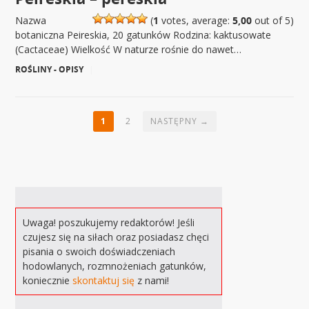
Nazwa
(
1
votes, average:
5,00
out of 5)
botaniczna Peireskia, 20 gatunków Rodzina: kaktusowate
(Cactaceae) Wielkość W naturze rośnie do nawet…
ROŚLINY - OPISY
|
1
2
NASTĘPNY →
Uwaga! poszukujemy redaktorów! Jeśli
czujesz się na siłach oraz posiadasz chęci
pisania o swoich doświadczeniach
hodowlanych, rozmnożeniach gatunków,
koniecznie
skontaktuj się
z nami!