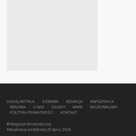
DODAJ ARTYKUŁ
DZIENNIK
REDAKCJA
WSPÓŁPRACA
REKLAMA
O NAS
ZASADY
WWW
NASZE REKLAMY
POLITYKA PRYWATNOŚCI
KONTAKT
© Magazyn terrarystyczny
Aktualizacja
podstrony 25 lipca, 2026