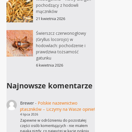
pochodzący z hodowli
mączników
21 kwietnia 2026
Świerszcz czerwonogłowy
(Gryllus locorojo) w
hodowlach: pochodzenie i
prawdziwa tożsamość
gatunku
6 kwietnia 2026
Najnowsze komentarze
Brewer
-
Polskie nazewnictwo
ptaszników – Liczymy na Wasze opinie!
4 lipca 2026
Zapewne w odróżnieniu do pozostałej
części osób komentujących - nie miałem
pająka nigdy, co najwyżej w kącie pokoju