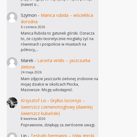
(nawet o…
Szymon
-
Manica rubida – wścieklica
dorodna
6 czerwca 2026
Manica Rubida to gatunek górski. Oznacza
to, że czysto teoretycznie mogłaby żyć na
równinach i pospolicie w miastach na
północy,…
Marek
-
Lacerta viridis – jaszczurka
zielona
24 maja 2026
Mam zdjęcie jaszczurki zielonej zrobione na
mojej działce w okolicach Płocka,
Mazowsze. Mogę udostępnić.
Krzysztof Lis
-
Gryllus locorojo –
świerszcz czerwnonogłowy (dawniej
świerszcz kubański)
8 kwietnia 2026
Poprawione, dziękuję za zwrócenie uwagi.
Lin
-
Testudo hermanni – żółw grecki