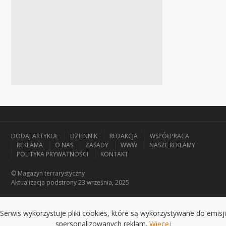
DODAJ ARTYKUŁ
DZIENNIK
REDAKCJA
WSPÓŁPRACA
REKLAMA
O NAS
ZASADY
WWW
NASZE REKLAMY
POLITYKA PRYWATNOŚCI
KONTAKT
© Magazyn terrarystyczny
Aktualizacja
podstrony 23 września, 2025
Serwis wykorzystuje pliki cookies, które są wykorzystywane do emisji
spersonalizowanych reklam.
Więcej