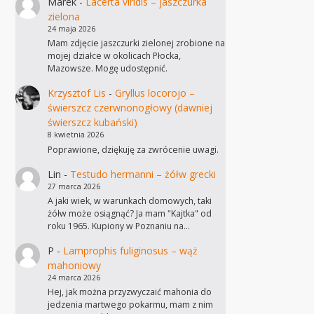
Marek
-
Lacerta viridis – jaszczurka
zielona
24 maja 2026
Mam zdjęcie jaszczurki zielonej zrobione na
mojej działce w okolicach Płocka,
Mazowsze. Mogę udostępnić.
Krzysztof Lis
-
Gryllus locorojo –
świerszcz czerwnonogłowy (dawniej
świerszcz kubański)
8 kwietnia 2026
Poprawione, dziękuję za zwrócenie uwagi.
Lin
-
Testudo hermanni – żółw grecki
27 marca 2026
A jaki wiek, w warunkach domowych, taki
żółw może osiągnąć? Ja mam "Kajtka" od
roku 1965. Kupiony w Poznaniu na…
P
-
Lamprophis fuliginosus – wąż
mahoniowy
24 marca 2026
Hej, jak można przyzwyczaić mahonia do
jedzenia martwego pokarmu, mam z nim