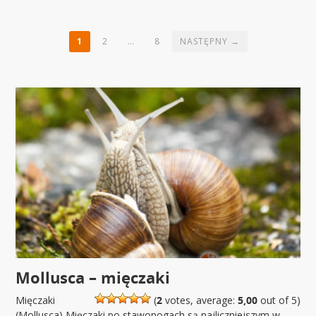
1
2
…
8
NASTĘPNY →
Mollusca – mięczaki
Mięczaki
(
2
votes, average:
5,00
out of 5)
(Mollusca) Mięczaki po stawonogach są najliczniejszym w