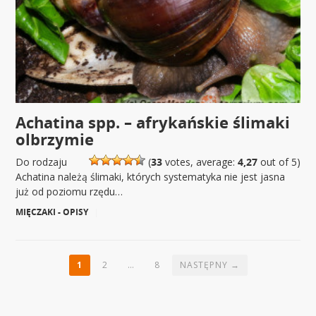
Achatina spp. – afrykańskie ślimaki
olbrzymie
Do rodzaju
(
33
votes, average:
4,27
out of 5)
Achatina należą ślimaki, których systematyka nie jest jasna
już od poziomu rzędu…
MIĘCZAKI - OPISY
|
1
2
…
8
NASTĘPNY →