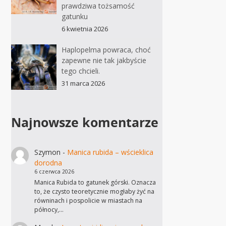
prawdziwa tożsamość
gatunku
6 kwietnia 2026
Haplopelma powraca, choć
zapewne nie tak jakbyście
tego chcieli.
31 marca 2026
Najnowsze komentarze
Szymon
-
Manica rubida – wścieklica
dorodna
6 czerwca 2026
Manica Rubida to gatunek górski. Oznacza
to, że czysto teoretycznie mogłaby żyć na
równinach i pospolicie w miastach na
północy,…