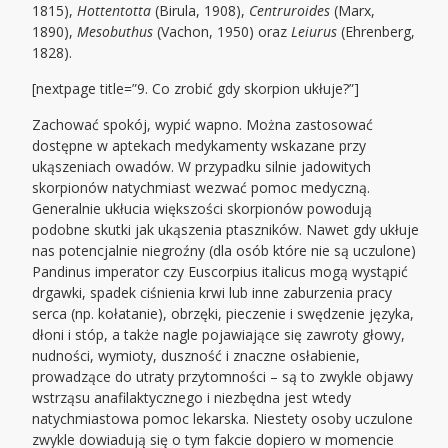
1815),
Hottentotta
(Birula, 1908),
Centruroides
(Marx,
1890),
Mesobuthus
(Vachon, 1950) oraz
Leiurus
(Ehrenberg,
1828).
[nextpage title=”9. Co zrobić gdy skorpion ukłuje?”]
Zachować spokój, wypić wapno. Można zastosować
dostępne w aptekach medykamenty wskazane przy
ukąszeniach owadów. W przypadku silnie jadowitych
skorpionów natychmiast wezwać pomoc medyczną.
Generalnie ukłucia większości skorpionów powodują
podobne skutki jak ukąszenia ptaszników. Nawet gdy ukłuje
nas potencjalnie niegroźny (dla osób które nie są uczulone)
Pandinus imperator czy Euscorpius italicus mogą wystąpić
drgawki, spadek ciśnienia krwi lub inne zaburzenia pracy
serca (np. kołatanie), obrzęki, pieczenie i swędzenie języka,
dłoni i stóp, a także nagle pojawiające się zawroty głowy,
nudności, wymioty, duszność i znaczne osłabienie,
prowadzące do utraty przytomności – są to zwykle objawy
wstrząsu anafilaktycznego i niezbędna jest wtedy
natychmiastowa pomoc lekarska. Niestety osoby uczulone
zwykle dowiadują się o tym fakcie dopiero w momencie