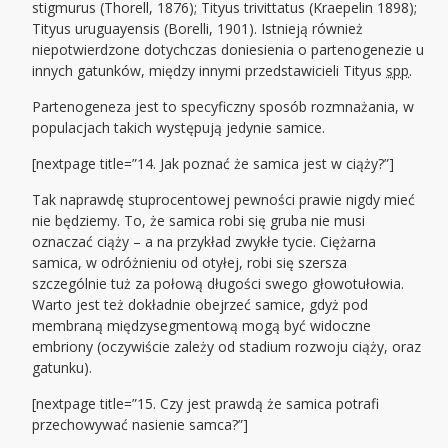
stigmurus (Thorell, 1876); Tityus trivittatus (Kraepelin 1898);
Tityus uruguayensis (Borelli, 1901). Istnieją również
niepotwierdzone dotychczas doniesienia o partenogenezie u
innych gatunków, między innymi przedstawicieli Tityus
spp
.
Partenogeneza jest to specyficzny sposób rozmnażania, w
populacjach takich występują jedynie samice.
[nextpage title=”14. Jak poznać że samica jest w ciąży?”]
Tak naprawdę stuprocentowej pewności prawie nigdy mieć
nie będziemy. To, że samica robi się gruba nie musi
oznaczać ciąży – a na przykład zwykłe tycie. Ciężarna
samica, w odróżnieniu od otyłej, robi się szersza
szczególnie tuż za połową długości swego głowotułowia.
Warto jest też dokładnie obejrzeć samice, gdyż pod
membraną międzysegmentową mogą być widoczne
embriony (oczywiście zależy od stadium rozwoju ciąży, oraz
gatunku).
[nextpage title=”15. Czy jest prawdą że samica potrafi
przechowywać nasienie samca?”]