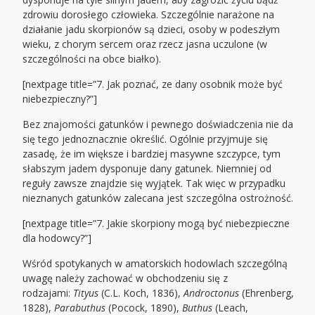
zdrowiu dorosłego człowieka. Szczególnie narażone na
działanie jadu skorpionów są dzieci, osoby w podeszłym
wieku, z chorym sercem oraz rzecz jasna uczulone (w
szczególności na obce białko).
[nextpage title=”7. Jak poznać, ze dany osobnik może być
niebezpieczny?”]
Bez znajomości gatunków i pewnego doświadczenia nie da
się tego jednoznacznie określić. Ogólnie przyjmuje się
zasadę, że im większe i bardziej masywne szczypce, tym
słabszym jadem dysponuje dany gatunek. Niemniej od
reguły zawsze znajdzie się wyjątek. Tak więc w przypadku
nieznanych gatunków zalecana jest szczególna ostrożność.
[nextpage title=”7. Jakie skorpiony mogą być niebezpieczne
dla hodowcy?”]
Wśród spotykanych w amatorskich hodowlach szczególną
uwagę należy zachować w obchodzeniu się z
rodzajami:
Tityus
(C.L. Koch, 1836),
Androctonus
(Ehrenberg,
1828),
Parabuthus
(Pocock, 1890),
Buthus
(Leach,