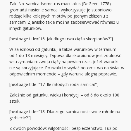
Tak. Np. samica Isometrus maculatus (DeGeer, 1778)
gromadzi nasienie samca i wykorzystuje je stopniowo
rodząc kilka kolejnych miotów po jednym zbliżeniu z
samcem. Zjawisko takie można zaobserwować również u
innych gatunków.
[nextpage title=”16. Jak długo trwa ciąża skorpionów?”]
W zależności od gatunku, a także warunków w terrarium –
od 1 do 18 miesięcy. Typowa dla skorpionów jest zdolność
wstrzymania rozwoju ciąży na pewien czas, jeżeli warunki
nie są sprzyjające. Pozwala to wydać potomstwo na świat w
odpowiednim momencie – gdy warunki ulegną poprawie.
[nextpage title=”17. Ile młodych rodzi samica?”]
Zależnie od gatunku, wieku i kondycji – od 6 do około 100
sztuk.
[nextpage title=”18. Dlaczego samica nosi swoje młode na
grzbiecie?”]
Z dwóch powodów: wilgotność i bezpieczeństwo. Tuż po