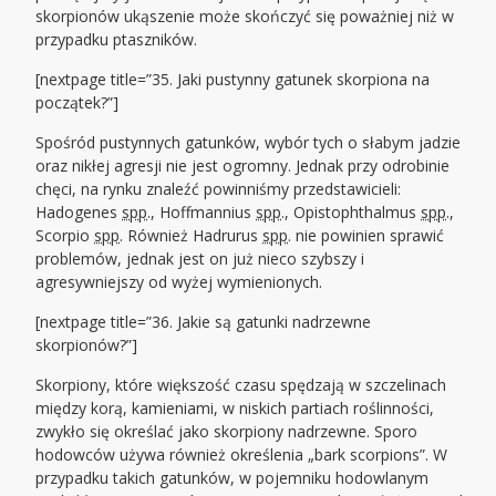
skorpionów ukąszenie może skończyć się poważniej niż w
przypadku ptaszników.
[nextpage title=”35. Jaki pustynny gatunek skorpiona na
początek?”]
Spośród pustynnych gatunków, wybór tych o słabym jadzie
oraz nikłej agresji nie jest ogromny. Jednak przy odrobinie
chęci, na rynku znaleźć powinniśmy przedstawicieli:
Hadogenes
spp
., Hoffmannius
spp
., Opistophthalmus
spp
.,
Scorpio
spp
. Również Hadrurus
spp
. nie powinien sprawić
problemów, jednak jest on już nieco szybszy i
agresywniejszy od wyżej wymienionych.
[nextpage title=”36. Jakie są gatunki nadrzewne
skorpionów?”]
Skorpiony, które większość czasu spędzają w szczelinach
między korą, kamieniami, w niskich partiach roślinności,
zwykło się określać jako skorpiony nadrzewne. Sporo
hodowców używa również określenia „bark scorpions”. W
przypadku takich gatunków, w pojemniku hodowlanym