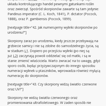
układu kontrolującego handel pewnymi gatunkami roślin
oraz zwierząt. Spośród skorpionów zawarte są tam jedynie:
Pandinus imperator (C. L. Koch, 1841), P. dictator (Pocock,
1888), oraz P. gambiensis (Pocock, 1899).
[nextpage title=”42. Jak numerujemy wylinki skorpionów po
urodzeniu?”]
Skorpiony zaraz po urodzeniu, kiedy jeszcze przebywają na
grzbiecie samicy i nie są zdolne do samodzielnego życia, są
w stadium
L1
. Dopiero po przejściu wylinki (po niej są
już
L2
) zaczynają powoli oddzielać się od matki, i są w
stanie zmienić właściciela. Warto zwracać na to uwagę, gdyż
sporo osób, będąc przyzywczajonym do innego sposobu
numeracji wylinek u ptaszników, wprowadza również mylącą
numerację do skorpionów.
[nextpage title=”43. Czy skorpiony widzą światło czerwone
oraz UV?”]
Skorpiony nie widzą światła czerwonego oraz
promieniowania ultrafioletowego. W żaden sposób nie