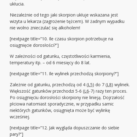
ukłucia.
Niezależnie od tego jaki skorpion ukłuje wskazana jest
wizyta u lekarza (zagrożenie tężcem). W żadnym wypadku
nie wolno znieczulać się alkoholem!
[nextpage title=”10. Ile czasu skorpion potrzebuje na
osiągnięcie dorosłości?”]
W zależności od gatunku, częstotliwości karmienia,
temperatury itp. – od 6 miesięcy do 8 lat.
[nextpage title=”11. Ile wylinek przechodzą skorpiony?”]
Zależnie od gatunku, przechodzą od 4 (
L5
) do 7 (
L8
) wylinek.
Większość gatunków przechodzi 5-6 (
L6
-7) razy ten proces.
Po osiągnięciu dorosłości skorpiony nie linieją. Dojrzałość
płciowa natomiast sporadycznie, w przypadku samic
niektórych gatunków, osiągnięta może być wylinkę
wcześniej.
[nextpage title=”12. Jak wygląda dopuszczanie do siebie
pary?”]