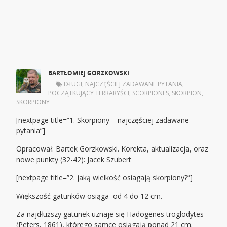
BARTŁOMIEJ GORZKOWSKI
|
DŁUGI
,
NAJCZĘŚCIEJ ZADAWANE PYTANIA
,
POCZĄTKUJĄCY TERRARYŚCI
,
SCORPIONES
,
SKORPION
,
SKORPIONY
[nextpage title=”1. Skorpiony – najczęściej zadawane
pytania”]
Opracował: Bartek Gorzkowski. Korekta, aktualizacja, oraz
nowe punkty (32-42): Jacek Szubert
[nextpage title=”2. jaką wielkość osiagają skorpiony?”]
Większość gatunków osiąga od 4 do 12 cm.
Za najdłuższy gatunek uznaje się Hadogenes troglodytes
(Peters, 1861), którego samce osiągają ponad 21 cm.