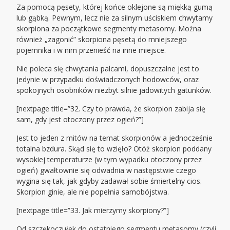
Za pomocą pęsety, której końce oklejone są miękką gumą
lub gąbką. Pewnym, lecz nie za silnym uściskiem chwytamy
skorpiona za początkowe segmenty metasomy. Można
również „zagonić” skorpiona pęsetą do mniejszego
pojemnika i w nim przenieść na inne miejsce.
Nie poleca się chwytania palcami, dopuszczalne jest to
jedynie w przypadku doświadczonych hodowców, oraz
spokojnych osobników niezbyt silnie jadowitych gatunków.
[nextpage title=”32. Czy to prawda, że skorpion zabija się
sam, gdy jest otoczony przez ogień?”]
Jest to jeden z mitów na temat skorpionów a jednocześnie
totalna bzdura. Skąd się to wzięło? Otóż skorpion poddany
wysokiej temperaturze (w tym wypadku otoczony przez
ogień) gwałtownie się odwadnia w następstwie czego
wygina się tak, jak gdyby zadawał sobie śmiertelny cios.
Skorpion ginie, ale nie popełnia samobójstwa.
[nextpage title=”33. Jak mierzymy skorpiony?”]
Od szczękoczułek do ostatniego segmentu metasomy (czyli