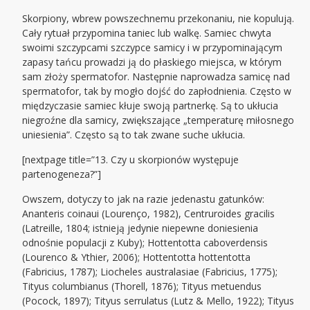
Skorpiony, wbrew powszechnemu przekonaniu, nie kopulują.
Cały rytuał przypomina taniec lub walkę. Samiec chwyta
swoimi szczypcami szczypce samicy i w przypominającym
zapasy tańcu prowadzi ją do płaskiego miejsca, w którym
sam złoży spermatofor. Następnie naprowadza samicę nad
spermatofor, tak by mogło dojść do zapłodnienia. Często w
międzyczasie samiec kłuje swoją partnerkę. Są to ukłucia
niegroźne dla samicy, zwiększające „temperaturę miłosnego
uniesienia”. Często są to tak zwane suche ukłucia.
[nextpage title=”13. Czy u skorpionów występuje
partenogeneza?”]
Owszem, dotyczy to jak na razie jedenastu gatunków:
Ananteris coinaui (Lourenço, 1982), Centruroides gracilis
(Latreille, 1804; istnieją jedynie niepewne doniesienia
odnośnie populacji z Kuby); Hottentotta caboverdensis
(Lourenco & Ythier, 2006); Hottentotta hottentotta
(Fabricius, 1787); Liocheles australasiae (Fabricius, 1775);
Tityus columbianus (Thorell, 1876); Tityus metuendus
(Pocock, 1897); Tityus serrulatus (Lutz & Mello, 1922); Tityus