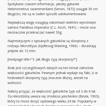
Spotykane czasem informacje, jakoby gatunek
Heterometrus swammerdami (Simon, 1872) osiągał 30 cm
długości, nie są w żaden sposób udokumentowane.
Największą wagę osiągają natomiast niektóre wyrośnięte
samice Pandinus imperator (C.L. Koch, 1841) – może ona
nieznacznie przekraczać nawet 50g.
Najmniejszymi z opisanych gatunków są skorpiony z
rodzaju Microtityus (Kjellesvig-Waering, 1966) – dorastają
jedynie do 12 mm.
[nextpage title=”3. Jak długo żyją skorpiony?”]
Brak jest szczegółowych danych na ten temat odnośnie
większości gatunków. Pewnym jednak wydaje się fakt, iż w
hodowlach skorpiony żyją znacznie dłużej, aniżeli na
wolności.
Należy przyjąć, że większość gatunków żyje od 2 do 6 lat.
Za rekordzistę uważa się
Urodacus yaschenkoi
(Birula, 1903),
który to może dożyć sędziwego wieku 24 lat. Popularny w