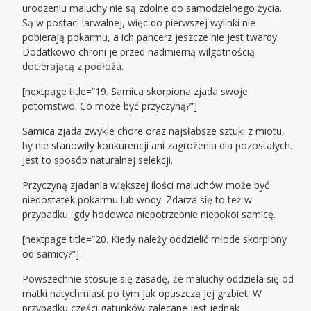
urodzeniu maluchy nie są zdolne do samodzielnego życia.
Są w postaci larwalnej, więc do pierwszej wylinki nie
pobierają pokarmu, a ich pancerz jeszcze nie jest twardy.
Dodatkowo chroni je przed nadmierną wilgotnością
docierającą z podłoża.
[nextpage title=”19. Samica skorpiona zjada swoje
potomstwo. Co może być przyczyną?”]
Samica zjada zwykle chore oraz najsłabsze sztuki z miotu,
by nie stanowiły konkurencji ani zagrożenia dla pozostałych.
Jest to sposób naturalnej selekcji.
Przyczyną zjadania większej ilości maluchów może być
niedostatek pokarmu lub wody. Zdarza się to też w
przypadku, gdy hodowca niepotrzebnie niepokoi samicę.
[nextpage title=”20. Kiedy należy oddzielić młode skorpiony
od samicy?”]
Powszechnie stosuje się zasadę, że maluchy oddziela się od
matki natychmiast po tym jak opuszczą jej grzbiet. W
przypadku części gatunków zalecane jest jednak