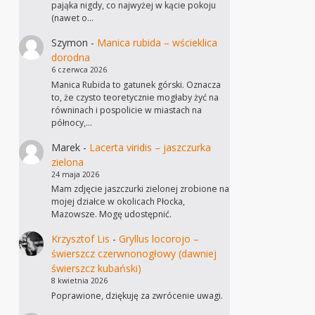
pająka nigdy, co najwyżej w kącie pokoju
(nawet o…
Szymon
-
Manica rubida – wścieklica
dorodna
6 czerwca 2026
Manica Rubida to gatunek górski. Oznacza
to, że czysto teoretycznie mogłaby żyć na
równinach i pospolicie w miastach na
północy,…
Marek
-
Lacerta viridis – jaszczurka
zielona
24 maja 2026
Mam zdjęcie jaszczurki zielonej zrobione na
mojej działce w okolicach Płocka,
Mazowsze. Mogę udostępnić.
Krzysztof Lis
-
Gryllus locorojo –
świerszcz czerwnonogłowy (dawniej
świerszcz kubański)
8 kwietnia 2026
Poprawione, dziękuję za zwrócenie uwagi.