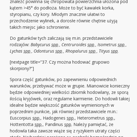
znaleźć powinna się chropowata powierzchnia ułożona pod
kątem >45° do podłoża. Może to być kawałek korka,
styropianu, czy kory. Młodym znacznie ułatwi to
przechodzenie wylinek, a dorosłe równie chętnie użyją
takich miejsc jako schronienie.
Do gatunków tych zaliczają się m.in. przedstawiciele
rodzajów:
Babycurus
spp
., Centruroides
spp
., Isometrus
spp
.,
Lychas
spp
., Odonturus
spp
., Rhopalurus
spp
., Tityus
spp
.
[nextpage title=”37. Czy można hodować grupowo
skorpiony?”]
Spora część gatunków, po zapewnieniu odpowiednich
warunków, przebywać może w grupie. Mianowicie konieczny
będzie odpowiedniej wielkości zbiornik hodowlany, ze sporą
ilością kryjówek, oraz regularne karmienie. Do hodowli takiej
idealne będzie większość gatunków wymienionych w
poprzednim punkcie, jak również przedstawiciele m.in.:
Euscorpius
spp
., Hadogenes
spp
., Heterometrus
spp
.,
Hottentotta
spp
., Pandinus
spp
. Należy pamiętać, że
hodowla taka zawsze wiąże się z ryzykiem utraty części