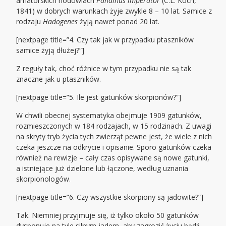
amatorskich hodowlach
Pandinus imperator
(C.L. Koch,
1841) w dobrych warunkach żyje zwykle 8 – 10 lat. Samice z
rodzaju
Hadogenes
żyją nawet ponad 20 lat.
[nextpage title=”4. Czy tak jak w przypadku ptaszników
samice żyją dłużej?”]
Z reguły tak, choć różnice w tym przypadku nie są tak
znaczne jak u ptaszników.
[nextpage title=”5. Ile jest gatunków skorpionów?”]
W chwili obecnej systematyka obejmuje 1909 gatunków,
rozmieszczonych w 184 rodzajach, w 15 rodzinach. Z uwagi
na skryty tryb życia tych zwierząt pewne jest, że wiele z nich
czeka jeszcze na odkrycie i opisanie. Sporo gatunków czeka
również na rewizje – cały czas opisywane są nowe gatunki,
a istniejące już dzielone lub łączone, według uznania
skorpionologów.
[nextpage title=”6. Czy wszystkie skorpiony są jadowite?”]
Tak. Niemniej przyjmuje się, iż tylko około 50 gatunków
dysponuje na tyle silnym jadem, aby zagrozić życiu bądź