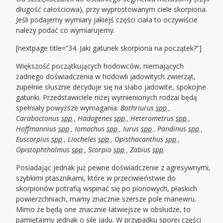
długość całościowa), przy wyprostowanym ciele skorpiona.
Jeśli podajemy wymiary jakiejś części ciała to oczywiście
należy podać co wymiarujemy.
[nextpage title=”34. Jaki gatunek skorpiona na początek?”]
Większość początkujących hodowców, niemających
żadnego doświadczenia w hodowli jadowitych zwierząt,
zupełnie słusznie decyduje się na słabo jadowite, spokojne
gatunki. Przedstawiciele niżej wymienionych rodzai będą
spełniały powyższe wymagania:
Bothriurus
spp
.,
Caraboctonus
spp
., Hadogenes
spp
., Heterometrus
spp
.,
Hoffmannius
spp
., Iomachus
spp
., Iurus
spp
., Pandinus
spp
.,
Euscorpius
spp
., Liocheles
spp
., Opisthacanthus
spp
.,
Opistophthalmus
spp
., Scorpio
spp
., Zabius
spp
.
Posiadając jednak już pewne doświadczenie z agresywnymi,
szybkimi ptasznikami, które w przeciwieństwie do
skorpionów potrafią wspinać się po pionowych, płaskich
powierzchniach, mamy znacznie szersze pole manewru.
Mimo że będą one znacznie łatwiejsze w obsłudze, to
pamiętajmy jednak o sile jadu. W przypadku sporej części