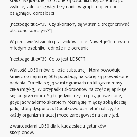
stada. Najbardziej narażone są osobniki bezpośrednio po
wylince, zaleca się więc trzymanie w grupie dopiero po
osiągnięciu dorosłości.
[nextpage title=”38. Czy skorpiony są w stanie zregenerować
utracone kończyny?”]
W przeciwieństwie do ptaszników – nie. Nawet jeśli mowa o
młodym osobniku, odnóże nie odrośnie.
[nextpage title=”39. Co to jest LD50?”]
Wartość
LD50
mówi o ilości substancji, która powoduje
śmierć co najmniej 50% populacji, na której są prowadzone
badania. Określa się ją w milogramach na kilogram masy
ciała (mg/kg). W przypadku skorpionów najczęściej aplikuje
się jad gryzoniom. Są to jedynie czysto poglądowe dane,
gdyż jak wiadomo skorpiony różnią się między sobą ilością
jadu, którą dysponują. Dodatkowo pamiętać należy, że
każdy organizm inaczej może zareagować na dany jad.
z wartościami
LD50
dla kilkudziesięciu gatunków
skorpionów.