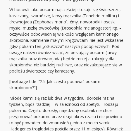
W hodowli jako pokarm najczęściej stosuje się świerszcze,
karaczany, szarańczę, larwy mącznika (Tenebrio molitor) i
drewnojada (Zophobas morio), ćmy, noworodki i oseski
mysie, muszkę owocówkę (Drosophila melanogaster) itp. –
oczywiście odpowiedniej wielkości względem karmionego
skorpiona. Karmienie małymi kręgowcami nie jest wskazane
gdyż pokarm ten „otłuszcza” naszych podopiecznych. Pod
uwagę należy również wziąć, że pełzający pokarm (larwy
mącznika oraz drewnojada) będzie mniej atrakcyjny dla
skorpionów, niż bardziej ruchliwe, oraz niezakopujące się w
podłożu świerszcze czy karaczany.
[nextpage title=”25. Jak często podawać pokarm
skorpionom?”]
Młode karmi się raz lub dwa w tygodniu, dorosłe raz na
tydzień, bądź rzadziej – w zależności od apetytu i rodzaju
pokarmu. Często dorosły, najedzony osobnik nie chce
przyjmować pokarmu przez długi okres czasu i nie powinno
to być powodem do zmartwień (jedna z moich samic
Hadogenes troglodytes pościła przez 11 miesięcy). Również