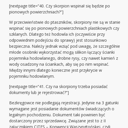
[nextpage title=”40. Czy skorpion wspinał się będzie po
pionowych powierzchniach?”]
W przeciwieństwie do ptaszników, skorpiony nie są w stanie
wspinać się po pionowych powierzchniach plastikowych czy
szklanych. Dlatego też hodowla ich (oczywiście przy
odpowiednim podejściu do sprawy) jest stosunkowo
bezpieczna. Należy jednak wziąć pod uwagę, że szczególnie
młode osobniki wykorzystać mogą silikon łączący ścianki
pojemnika hodowlanego, drobne rysy, czy nawet kamień z
wody osadzony na ściankach, aby się po nim wspinać.
Między innymi dlatego konieczne jest przykrycie w
pojemniku hodowlanym.
[nextpage title=”41. Czy na skorpiony trzeba posiadać
dokumenty lub je rejestrować?”]
Bezkręgowce nie podlegają rejestracji. Jedynie na 3 gatunki
wymagane jest posiadanie dokumentów świadczących o
legalnym pochodzeniu. Dokument taki powinien być
dostarczony przez sprzedawcę. Związane jest to z II
załącznikiem
CITES
– Konwencji Waszyngtońskej, czyli