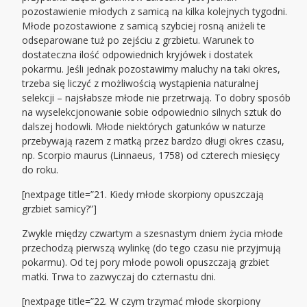
pozostawienie młodych z samicą na kilka kolejnych tygodni.
Młode pozostawione z samicą szybciej rosną aniżeli te
odseparowane tuż po zejściu z grzbietu. Warunek to
dostateczna ilość odpowiednich kryjówek i dostatek
pokarmu. Jeśli jednak pozostawimy maluchy na taki okres,
trzeba się liczyć z możliwością wystąpienia naturalnej
selekcji – najsłabsze młode nie przetrwają. To dobry sposób
na wyselekcjonowanie sobie odpowiednio silnych sztuk do
dalszej hodowli. Młode niektórych gatunków w naturze
przebywają razem z matką przez bardzo długi okres czasu,
np. Scorpio maurus (Linnaeus, 1758) od czterech miesięcy
do roku.
[nextpage title=”21. Kiedy młode skorpiony opuszczają
grzbiet samicy?”]
Zwykle między czwartym a szesnastym dniem życia młode
przechodzą pierwszą wylinkę (do tego czasu nie przyjmują
pokarmu). Od tej pory młode powoli opuszczają grzbiet
matki. Trwa to zazwyczaj do czternastu dni.
[nextpage title=”22. W czym trzymać młode skorpiony