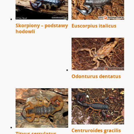
Skorpiony – podstawy
Euscorpius italicus
hodowli
Odonturus dentatus
Centruroides gracilis
Tityus serrulatus