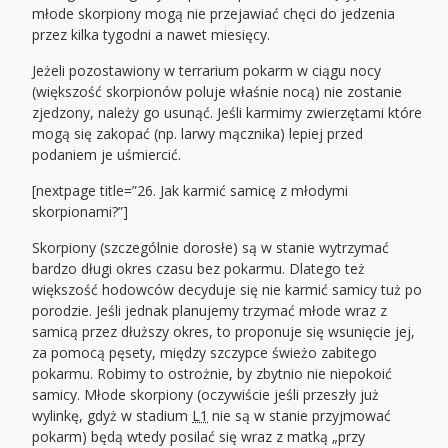
młode skorpiony mogą nie przejawiać chęci do jedzenia
przez kilka tygodni a nawet miesięcy.
Jeżeli pozostawiony w terrarium pokarm w ciągu nocy
(większość skorpionów poluje właśnie nocą) nie zostanie
zjedzony, należy go usunąć. Jeśli karmimy zwierzętami które
mogą się zakopać (np. larwy mącznika) lepiej przed
podaniem je uśmiercić.
[nextpage title=”26. Jak karmić samicę z młodymi
skorpionami?”]
Skorpiony (szczególnie dorosłe) są w stanie wytrzymać
bardzo długi okres czasu bez pokarmu. Dlatego też
większość hodowców decyduje się nie karmić samicy tuż po
porodzie. Jeśli jednak planujemy trzymać młode wraz z
samicą przez dłuższy okres, to proponuje się wsunięcie jej,
za pomocą pęsety, między szczypce świeżo zabitego
pokarmu. Robimy to ostrożnie, by zbytnio nie niepokoić
samicy. Młode skorpiony (oczywiście jeśli przeszły już
wylinkę, gdyż w stadium
L1
nie są w stanie przyjmować
pokarm) będą wtedy posilać się wraz z matką „przy