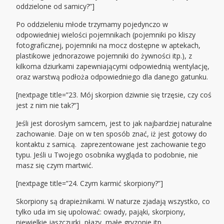
oddzielone od samicy?”]
Po oddzieleniu młode trzymamy pojedynczo w
odpowiedniej wielości pojemnikach (pojemniki po kliszy
fotograficznej, pojemniki na mocz dostępne w aptekach,
plastikowe jednorazowe pojemniki do żywności itp.), z
kilkoma dziurkami zapewniającymi odpowiednią wentylację,
oraz warstwą podłoża odpowiedniego dla danego gatunku.
[nextpage title=”23. Mój skorpion dziwnie się trzęsie, czy coś
jest z nim nie tak?”]
Jeśli jest dorosłym samcem, jest to jak najbardziej naturalne
zachowanie. Daje on w ten sposób znać, iż jest gotowy do
kontaktu z samicą. zaprezentowane jest zachowanie tego
typu. Jeśli u Twojego osobnika wygląda to podobnie, nie
masz się czym martwić.
[nextpage title=”24. Czym karmić skorpiony?”]
Skorpiony są drapieżnikami. W naturze zjadają wszystko, co
tylko uda im się upolować: owady, pająki, skorpiony,
niewielkie jaszczurki, płazy, małe gryzonie itp.