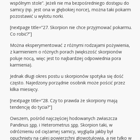
wspólnym stole”. Jeżeli nie ma bezpośredniego dostępu do
samicy (np. jest ona w głębokiej norce), można taki pokarm
pozostawić u wylotu norki.
[nextpage title=”27. Skorpion nie chce przyjmować pokarmu.
Co robić?”]
Można eksperymentować z różnymi rodzajami pożywienia,
z karmieniem o różnych porach (większość skorpionów
poluje nocą, więc jest to najbardziej odpowiednia pora
karmienia).
Jednak długi okres postu u skorpionów spotyka się dość
często. Najedzony porządnie osobnik może pościć przez
kilka miesięcy.
[nextpage title=”28. Czy to prawda że skorpiony mają
tendencję do tycia?”]
Owszem, pośród najczęściej hodowanych zwłaszcza
Pandinus
spp
. i Heterometrus
spp
. Skorpion taki, w
odróżnieniu od ciężarnej samicy, wygląda jakby był
opuchnięty na całej powierzchni głowotułowia, a nie tylko w