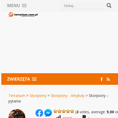
MENU
ZWIERZĘTA
Terrarium
>
Skorpiony
>
Skorpiony - Artykuły
>
Skorpiony –
pytania
(
3
votes, average:
5,00
ou