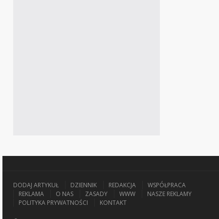
DODAJ ARTYKUŁ
DZIENNIK
REDAKCJA
WSPÓŁPRACA
REKLAMA
O NAS
ZASADY
WWW
NASZE REKLAMY
POLITYKA PRYWATNOŚCI
KONTAKT