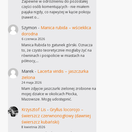
Zapewne w odróżnieniu do pozostałej
części osób komentujących - nie miałem
pająka nigdy, co najwyżej w kącie pokoju
(nawet o…
Szymon
-
Manica rubida – wścieklica
dorodna
6 czerwca 2026
Manica Rubida to gatunek górski. Oznacza
to, że czysto teoretycznie mogłaby żyć na
równinach i pospolicie w miastach na
północy,…
Marek
-
Lacerta viridis – jaszczurka
zielona
24 maja 2026
Mam zdjęcie jaszczurki zielonej zrobione na
mojej działce w okolicach Płocka,
Mazowsze. Mogę udostępnić.
Krzysztof Lis
-
Gryllus locorojo –
świerszcz czerwnonogłowy (dawniej
świerszcz kubański)
8 kwietnia 2026