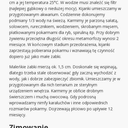
cm a jej temperatura 25°C. W wodzie musi znaleźć się filtr
(najlepiej gąbkowy o niedużej mocy). Kijanki umieszczamy w
przygotowanym akwarium. Codziennie dokonujemy
podmiany 1/3 wody na świeżą. Karmimy je parzoną sałatą,
solowcem, rurecznikiem, wodzieniem, skrobanym mięsem,
płatkowanymi pokarmami dla ryb, spiruliną itp. Przy dobrym
żywieniu przeciętna długość okresu metamorfozy wynosi 2
miesiące. W końcowym stadium przeobrażenia, kijanki
zaprzestają pobierania pokarmu i wznawiają tę czynność
dopiero już jako małe żabki.
Maleńkie żabki mierzą ok. 1,5 cm. Doskonale się wspinają,
dlatego trzeba stale obserwować gdy zaczną wychodzić z
wody, jak i dobrze zabezpieczyć zbiornik. Umieszczamy je w
przygotowanym dla nich terrarium ze sterylnym
urządzeniem wnętrza. Karmimy je obficie drobnym
świerszczem i muchą owocową. Gdy podrosną
wprowadzamy nimfy karaluchów i inne odpowiednich
rozmiarów pokarmy. Dojrzewają płciowo po upływie 12
miesięcy.
Zimowanie