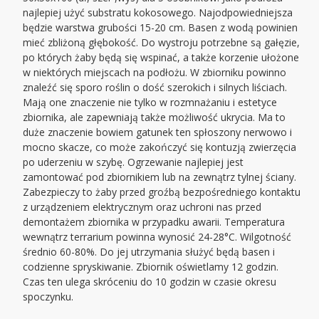
najlepiej użyć substratu kokosowego. Najodpowiedniejsza
będzie warstwa grubości 15-20 cm. Basen z wodą powinien
mieć zbliżoną głębokość. Do wystroju potrzebne są gałęzie,
po których żaby będą się wspinać, a także korzenie ułożone
w niektórych miejscach na podłożu. W zbiorniku powinno
znaleźć się sporo roślin o dość szerokich i silnych liściach.
Mają one znaczenie nie tylko w rozmnażaniu i estetyce
zbiornika, ale zapewniają także możliwość ukrycia. Ma to
duże znaczenie bowiem gatunek ten spłoszony nerwowo i
mocno skacze, co może zakończyć się kontuzją zwierzęcia
po uderzeniu w szybę. Ogrzewanie najlepiej jest
zamontować pod zbiornikiem lub na zewnątrz tylnej ściany.
Zabezpieczy to żaby przed groźbą bezpośredniego kontaktu
z urządzeniem elektrycznym oraz uchroni nas przed
demontażem zbiornika w przypadku awarii. Temperatura
wewnątrz terrarium powinna wynosić 24-28°C. Wilgotność
średnio 60-80%. Do jej utrzymania służyć będą basen i
codzienne spryskiwanie. Zbiornik oświetlamy 12 godzin.
Czas ten ulega skróceniu do 10 godzin w czasie okresu
spoczynku.