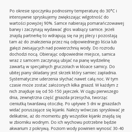
Po okresie spoczynku podnosimy temperaturę do 30°C i
intensywnie spryskujemy zwiększając wilgotność do
wartości powyżej 90%. Samce nabierają pomarańczowawej
barwy i zaczynają wydawać głos wabiący samice. Jeżeli
znajdą partnerkę to wdrapują się na jej plecy i pozostają
tam aż do znalezienia przez nią odpowiedniego liścia lub
gałęzi zwisających nad powierzchnią wody. Do rozrodu
dochodzi nocą. Obierając odpowiednie miejsce, samica
wraz z samcem zaczynają ubijać na pianę wydzielinę
zawartą w specjalnych gruczołach w kloace samicy. Do
ubitej piany składany jest skrzek który samiec zapładnia.
Systematyczne uderzenia słychać nawet całą noc. W tym
czasie może zostać założonych kilka gniazd. W każdym z
nich znajduje się od 50-150 jajeczek. W ciągu pierwszego
dnia, zewnętrzna część gniazda przesycha, tworząc
cieniutką twardawą otoczkę. Po upływie 5 dni w gniazdach
widać poruszające się kijanki. Należy wówczas spryskiwać je
delikatnie, aż do momentu gdy wszystkie kijanki znajdą się
w zbiorniku wodnym. Do ich wychowu potrzebne będzie
akwarium z pokrywą. Poziom wody powinien wynosić 30-40