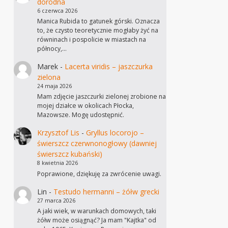
dorodna
6 czerwca 2026
Manica Rubida to gatunek górski. Oznacza
to, że czysto teoretycznie mogłaby żyć na
równinach i pospolicie w miastach na
północy,…
Marek
-
Lacerta viridis – jaszczurka
zielona
24 maja 2026
Mam zdjęcie jaszczurki zielonej zrobione na
mojej działce w okolicach Płocka,
Mazowsze. Mogę udostępnić.
Krzysztof Lis
-
Gryllus locorojo –
świerszcz czerwnonogłowy (dawniej
świerszcz kubański)
8 kwietnia 2026
Poprawione, dziękuję za zwrócenie uwagi.
Lin
-
Testudo hermanni – żółw grecki
27 marca 2026
A jaki wiek, w warunkach domowych, taki
żółw może osiągnąć? Ja mam "Kajtka" od