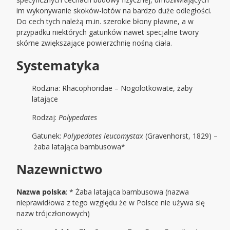
im wykonywanie skoków-lotów na bardzo duże odległości.
Do cech tych należą m.in. szerokie błony pławne, a w
przypadku niektórych gatunków nawet specjalne twory
skórne zwiększające powierzchnię nośną ciała.
Systematyka
Rodzina: Rhacophoridae – Nogolotkowate, żaby
latające
Rodzaj:
Polypedates
Gatunek:
Polypedates leucomystax
(Gravenhorst, 1829) –
żaba latająca bambusowa*
Nazewnictwo
Nazwa polska
: * Żaba latająca bambusowa (nazwa
nieprawidłowa z tego względu że w Polsce nie używa się
nazw trójczłonowych)