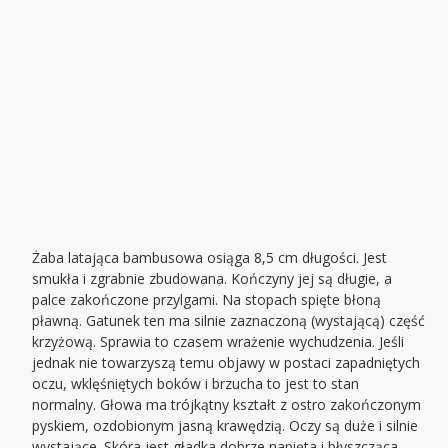
Żaba latająca bambusowa osiąga 8,5 cm długości. Jest
smukła i zgrabnie zbudowana. Kończyny jej są długie, a
palce zakończone przylgami. Na stopach spięte błoną
pławną. Gatunek ten ma silnie zaznaczoną (wystającą) część
krzyżową. Sprawia to czasem wrażenie wychudzenia. Jeśli
jednak nie towarzyszą temu objawy w postaci zapadniętych
oczu, wklęśniętych boków i brzucha to jest to stan
normalny. Głowa ma trójkątny kształt z ostro zakończonym
pyskiem, ozdobionym jasną krawędzią. Oczy są duże i silnie
wystające. Skóra jest gładka dobrze napięta i błyszcząca.