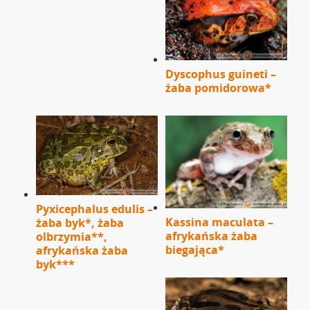
Dyscophus guineti –
żaba pomidorowa*
Pyxicephalus edulis –
Kassina maculata –
żaba byk*, żaba
afrykańska żaba
olbrzymia**,
biegająca*
afrykańska żaba
byk***