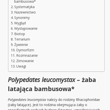
bambusowa*
Systematyka
Nazewnictwo
Synonimy
Wygląd
Występowanie
Biotop
Terrarium
Żywienie
Dymorfizm
Rozmnażanie
Zimowanie
Uwagi
Polypedates leucomystax
– żaba
latająca bambusowa*
Polypedates leucomystax
należy do rodziny Rhacophoridae
(żaby latające). Jest to rodzina obejmująca żaby o
specyficznych cechach budowy fizycznej, umożliwiających