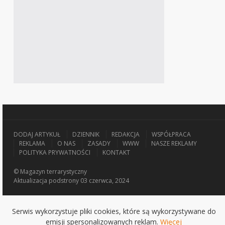
DODAJ ARTYKUŁ
DZIENNIK
REDAKCJA
WSPÓŁPRACA
REKLAMA
O NAS
ZASADY
WWW
NASZE REKLAMY
POLITYKA PRYWATNOŚCI
KONTAKT
© Magazyn terrarystyczny
Aktualizacja
podstrony 03 czerwca, 2024
Serwis wykorzystuje pliki cookies, które są wykorzystywane do
emisji spersonalizowanych reklam.
Więcej