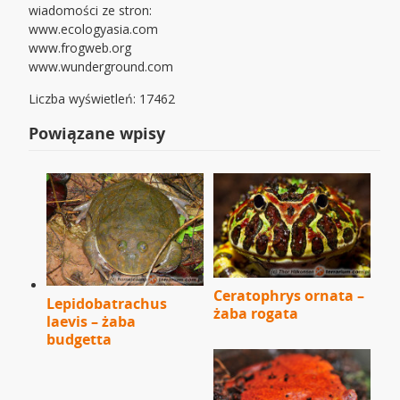
wiadomości ze stron:
www.ecologyasia.com
www.frogweb.org
www.wunderground.com
Liczba wyświetleń: 17462
Powiązane wpisy
Ceratophrys ornata –
Lepidobatrachus
żaba rogata
laevis – żaba
budgetta