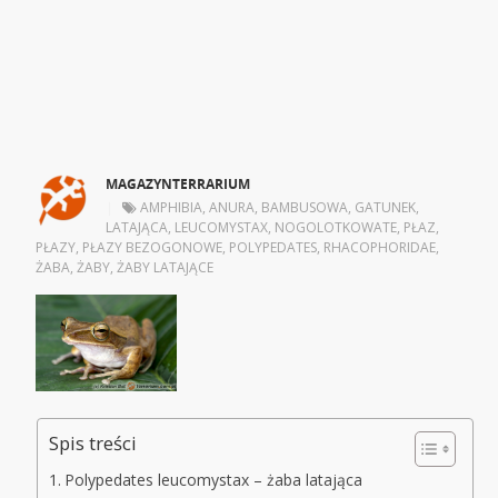
MAGAZYNTERRARIUM
|
AMPHIBIA
,
ANURA
,
BAMBUSOWA
,
GATUNEK
,
LATAJĄCA
,
LEUCOMYSTAX
,
NOGOLOTKOWATE
,
PŁAZ
,
PŁAZY
,
PŁAZY BEZOGONOWE
,
POLYPEDATES
,
RHACOPHORIDAE
,
ŻABA
,
ŻABY
,
ŻABY LATAJĄCE
Spis treści
Polypedates leucomystax – żaba latająca