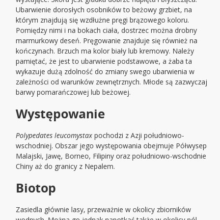
Ubarwienie dorosłych osobników to beżowy grzbiet, na
którym znajdują się wzdłużne pręgi brązowego koloru.
Pomiędzy nimi i na bokach ciała, dostrzec można drobny
marmurkowy deseń. Pręgowanie znajduje się również na
kończynach. Brzuch ma kolor biały lub kremowy. Należy
pamiętać, że jest to ubarwienie podstawowe, a żaba ta
wykazuje dużą zdolność do zmiany swego ubarwienia w
zależności od warunków zewnętrznych. Młode są zazwyczaj
barwy pomarańczowej lub beżowej.
Występowanie
Polypedates leucomystax
pochodzi z Azji południowo-
wschodniej. Obszar jego występowania obejmuje Półwysep
Malajski, Jawę, Borneo, Filipiny oraz południowo-wschodnie
Chiny aż do granicy z Nepalem.
Biotop
Zasiedla głównie lasy, przeważnie w okolicy zbiorników
wodnych. Można go jednak napotkać także w okolicy pól