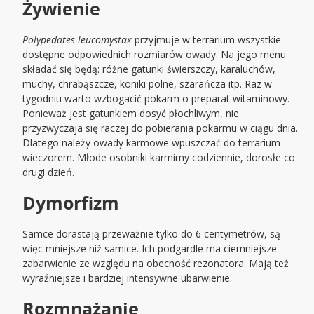
Żywienie
Polypedates leucomystax
przyjmuje w terrarium wszystkie
dostępne odpowiednich rozmiarów owady. Na jego menu
składać się będą: różne gatunki świerszczy, karaluchów,
muchy, chrabąszcze, koniki polne, szarańcza itp. Raz w
tygodniu warto wzbogacić pokarm o preparat witaminowy.
Ponieważ jest gatunkiem dosyć płochliwym, nie
przyzwyczaja się raczej do pobierania pokarmu w ciągu dnia.
Dlatego należy owady karmowe wpuszczać do terrarium
wieczorem. Młode osobniki karmimy codziennie, dorosłe co
drugi dzień.
Dymorfizm
Samce dorastają przeważnie tylko do 6 centymetrów, są
więc mniejsze niż samice. Ich podgardle ma ciemniejsze
zabarwienie ze względu na obecność rezonatora. Mają też
wyraźniejsze i bardziej intensywne ubarwienie.
Rozmnażanie