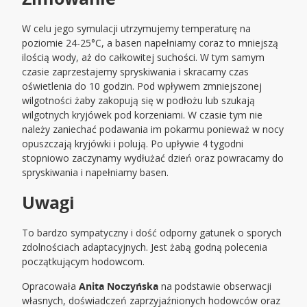
W celu jego symulacji utrzymujemy temperaturę na
poziomie 24-25°C, a basen napełniamy coraz to mniejszą
ilością wody, aż do całkowitej suchości. W tym samym
czasie zaprzestajemy spryskiwania i skracamy czas
oświetlenia do 10 godzin. Pod wpływem zmniejszonej
wilgotności żaby zakopują się w podłożu lub szukają
wilgotnych kryjówek pod korzeniami. W czasie tym nie
należy zaniechać podawania im pokarmu ponieważ w nocy
opuszczają kryjówki i polują. Po upływie 4 tygodni
stopniowo zaczynamy wydłużać dzień oraz powracamy do
spryskiwania i napełniamy basen.
Uwagi
To bardzo sympatyczny i dość odporny gatunek o sporych
zdolnościach adaptacyjnych. Jest żabą godną polecenia
początkującym hodowcom.
Opracowała
Anita Noczyńska
na podstawie obserwacji
własnych, doświadczeń zaprzyjaźnionych hodowców oraz