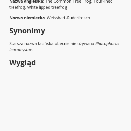
Nazwa angielska
: The Common Tree Frog, Four-lined
treefrog, White lipped treefrog
Nazwa niemiecka
: Weissbart-Ruderfrosch
Synonimy
Starsza nazwa łacińska obecnie nie używana
Rhacophorus
leucomystax
.
Wygląd