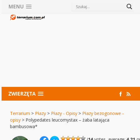
MENU
ZWIERZĘTA
Terrarium
>
Płazy
>
Płazy - Opisy
>
Płazy bezogonowe -
opisy
>
Polypedates leucomystax – żaba latająca
bambusowa*
(
14
votes, average:
4,21
ou