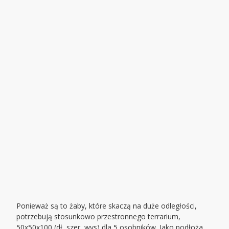
Ponieważ są to żaby, które skaczą na duże odległości,
potrzebują stosunkowo przestronnego terrarium,
50x50x100 (dł, szer ,wys) dla 5 osobników. Jako podłoża