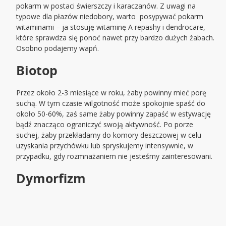
pokarm w postaci świerszczy i karaczanów. Z uwagi na
typowe dla płazów niedobory, warto posypywać pokarm
witaminami – ja stosuję witaminę A repashy i dendrocare,
które sprawdza się ponoć nawet przy bardzo dużych żabach.
Osobno podajemy wapń.
Biotop
Przez około 2-3 miesiące w roku, żaby powinny mieć porę
suchą. W tym czasie wilgotność może spokojnie spaść do
około 50-60%, zaś same żaby powinny zapaść w estywację
bądź znacząco ograniczyć swoją aktywność. Po porze
suchej, żaby przekładamy do komory deszczowej w celu
uzyskania przychówku lub spryskujemy intensywnie, w
przypadku, gdy rozmnażaniem nie jesteśmy zainteresowani.
Dymorfizm