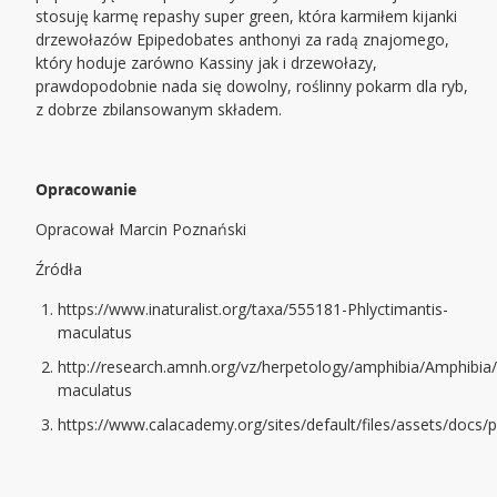
stosuję karmę repashy super green, która karmiłem kijanki
drzewołazów Epipedobates anthonyi za radą znajomego,
który hoduje zarówno Kassiny jak i drzewołazy,
prawdopodobnie nada się dowolny, roślinny pokarm dla ryb,
z dobrze zbilansowanym składem.
Opracowanie
Opracował Marcin Poznański
Źródła
https://www.inaturalist.org/taxa/555181-Phlyctimantis-
maculatus
http://research.amnh.org/vz/herpetology/amphibia/Amphibia/
maculatus
https://www.calacademy.org/sites/default/files/assets/docs/p