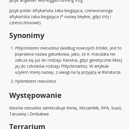
Język angielski: Red-legged running frog
Język polski: Afrykańska żaba biegająca, czerwononoga
afrykańska żaba biegająca (* nazwy błędne, gdyż trój i
czteroczłonowe).
Synonimy
Phlyctimantis maculatus
(według nowszych źródeł, jest to
poprawna nazwa gatunkowa, jako, że K. maculata nie
zalicza się już do rodzaju Kassina, gdyż genetycznie bliżej
jej do członków rodzaju Phlyctimantis). W artykule
użyłem starej nazwy, z uwagi na tę przyjętą w literaturze.
Hylambates maculatus
Występowanie
Kassina maculata
zamieszkuje Kenię, Mozambik, RPA, Suazi,
Tanzanię i Zimbabwe.
Terrarium