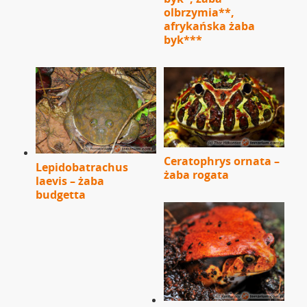
olbrzymia**,
afrykańska żaba
byk***
Ceratophrys ornata –
Lepidobatrachus
żaba rogata
laevis – żaba
budgetta