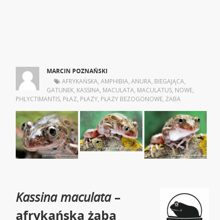
MARCIN POZNAŃSKI
|
AFRYKAŃSKA
,
AMPHIBIA
,
ANURA
,
BIEGAJĄCA
,
GATUNEK
,
KASSINA
,
MACULATA
,
MACULATUS
,
NOWE
,
PHLYCTIMANTIS
,
PŁAZ
,
PŁAZY
,
PŁAZY BEZOGONOWE
,
ŻABA
Kassina maculata
–
afrykańska żaba