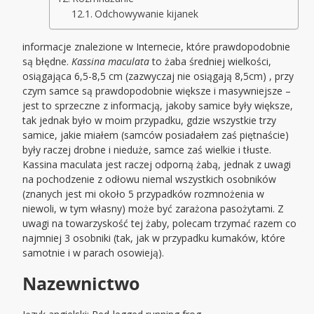
Odchowywanie kijanek
informacje znalezione w Internecie, które prawdopodobnie
są błędne.
Kassina maculata
to żaba średniej wielkości,
osiągająca 6,5-8,5 cm (zazwyczaj nie osiągają 8,5cm) , przy
czym samce są prawdopodobnie większe i masywniejsze –
jest to sprzeczne z informacją, jakoby samice były większe,
tak jednak było w moim przypadku, gdzie wszystkie trzy
samice, jakie miałem (samców posiadałem zaś piętnaście)
były raczej drobne i nieduże, samce zaś wielkie i tłuste.
Kassina maculata jest raczej odporną żabą, jednak z uwagi
na pochodzenie z odłowu niemal wszystkich osobników
(znanych jest mi około 5 przypadków rozmnożenia w
niewoli, w tym własny) może być zarażona pasożytami. Z
uwagi na towarzyskość tej żaby, polecam trzymać razem co
najmniej 3 osobniki (tak, jak w przypadku kumaków, które
samotnie i w parach osowieją).
Nazewnictwo