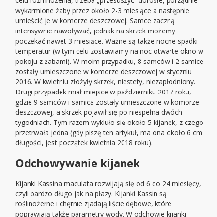
celu rozmnożenia, trzeba „przesuszyć” dorosłe, porządnie
wykarmione żaby przez około 2-3 miesiące a następnie
umieścić je w komorze deszczowej. Samce zaczną
intensywnie nawoływać, jednak na skrzek możemy
poczekać nawet 3 miesiące. Ważne są także nocne spadki
temperatur (w tym celu zostawiamy na noc otwarte okno w
pokoju z żabami). W moim przypadku, 8 samców i 2 samice
zostały umieszczone w komorze deszczowej w styczniu
2016. W kwietniu złożyły skrzek, niestety, niezapłodniony.
Drugi przypadek miał miejsce w październiku 2017 roku,
gdzie 9 samców i samica zostały umieszczone w komorze
deszczowej, a skrzek pojawił się po niespełna dwóch
tygodniach. Tym razem wykluło się około 5 kijanek, z czego
przetrwała jedna (gdy piszę ten artykuł, ma ona około 6 cm
długości, jest początek kwietnia 2018 roku).
Odchowywanie kijanek
Kijanki Kassina maculata rozwijają się od 6 do 24 miesięcy,
czyli bardzo długo jak na płazy. Kijanki Kassin są
roślinożerne i chętnie zjadają liście dębowe, które
poprawiają także parametry wody. W odchowie kijanki