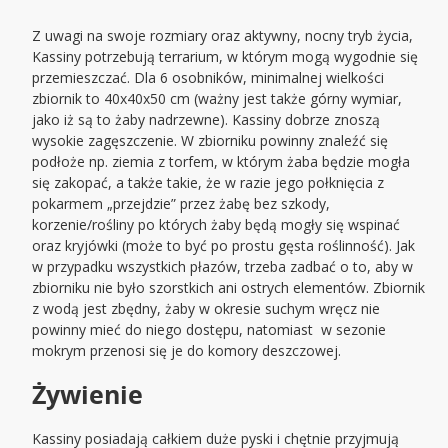
Z uwagi na swoje rozmiary oraz aktywny, nocny tryb życia,
Kassiny potrzebują terrarium, w którym mogą wygodnie się
przemieszczać. Dla 6 osobników, minimalnej wielkości
zbiornik to 40x40x50 cm (ważny jest także górny wymiar,
jako iż są to żaby nadrzewne). Kassiny dobrze znoszą
wysokie zagęszczenie. W zbiorniku powinny znaleźć się
podłoże np. ziemia z torfem, w którym żaba będzie mogła
się zakopać, a także takie, że w razie jego połknięcia z
pokarmem „przejdzie” przez żabę bez szkody,
korzenie/rośliny po których żaby będą mogły się wspinać
oraz kryjówki (może to być po prostu gęsta roślinność). Jak
w przypadku wszystkich płazów, trzeba zadbać o to, aby w
zbiorniku nie było szorstkich ani ostrych elementów. Zbiornik
z wodą jest zbędny, żaby w okresie suchym wręcz nie
powinny mieć do niego dostępu, natomiast w sezonie
mokrym przenosi się je do komory deszczowej.
Żywienie
Kassiny posiadają całkiem duże pyski i chętnie przyjmują