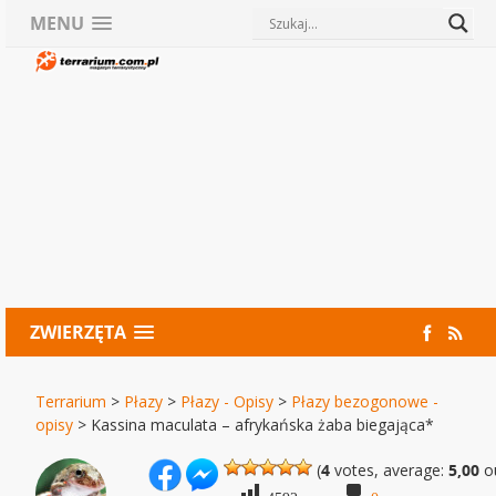
MENU
ZWIERZĘTA
Terrarium
>
Płazy
>
Płazy - Opisy
>
Płazy bezogonowe -
opisy
>
Kassina maculata – afrykańska żaba biegająca*
(
4
votes, average:
5,00
ou