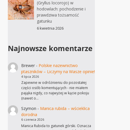
(Gryllus locorojo) w
hodowlach: pochodzenie i
prawdziwa tożsamość
gatunku
6 kwietnia 2026
Najnowsze komentarze
Brewer
-
Polskie nazewnictwo
ptaszników – Liczymy na Wasze opinie!
4 lipca 2026
Zapewne w odróżnieniu do pozostałej
części osób komentujących - nie miałem
pająka nigdy, co najwyżej w kącie pokoju
(nawet o…
Szymon
-
Manica rubida – wścieklica
dorodna
6 czerwca 2026
Manica Rubida to gatunek górski. Oznacza