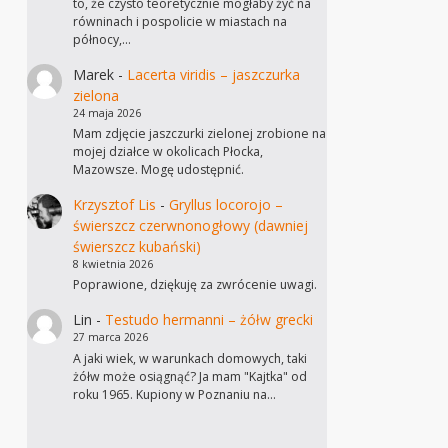
to, że czysto teoretycznie mogłaby żyć na
równinach i pospolicie w miastach na
północy,…
Marek
-
Lacerta viridis – jaszczurka
zielona
24 maja 2026
Mam zdjęcie jaszczurki zielonej zrobione na
mojej działce w okolicach Płocka,
Mazowsze. Mogę udostępnić.
Krzysztof Lis
-
Gryllus locorojo –
świerszcz czerwnonogłowy (dawniej
świerszcz kubański)
8 kwietnia 2026
Poprawione, dziękuję za zwrócenie uwagi.
Lin
-
Testudo hermanni – żółw grecki
27 marca 2026
A jaki wiek, w warunkach domowych, taki
żółw może osiągnąć? Ja mam "Kajtka" od
roku 1965. Kupiony w Poznaniu na…