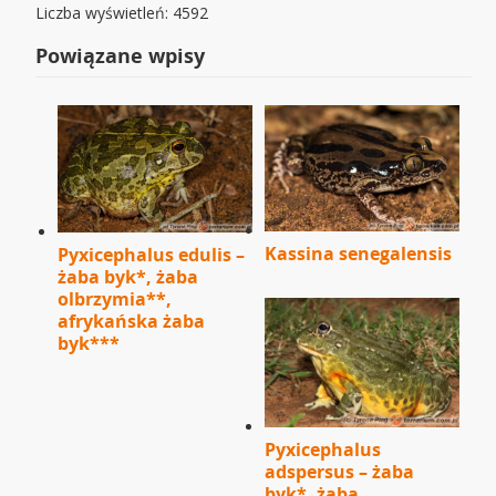
Liczba wyświetleń: 4592
Powiązane wpisy
Kassina senegalensis
Pyxicephalus edulis –
żaba byk*, żaba
olbrzymia**,
afrykańska żaba
byk***
Pyxicephalus
adspersus – żaba
byk*, żaba