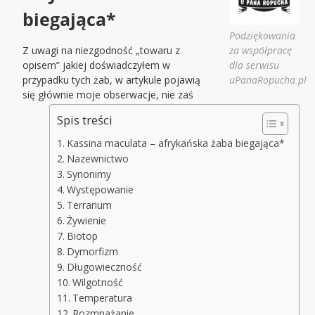
biegająca*
Podziękowania
Z uwagi na niezgodność „towaru z
za współpracę
opisem” jakiej doświadczyłem w
dla serwisu
przypadku tych żab, w artykule pojawią
uPanaRopucha.pl
się głównie moje obserwacje, nie zaś
Spis treści
Kassina maculata – afrykańska żaba biegająca*
Nazewnictwo
Synonimy
Występowanie
Terrarium
Żywienie
Biotop
Dymorfizm
Długowieczność
Wilgotność
Temperatura
Rozmnażanie