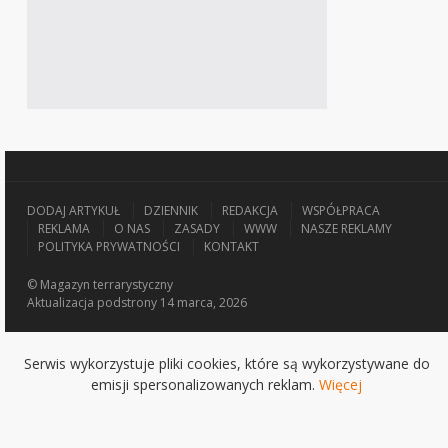
DODAJ ARTYKUŁ
DZIENNIK
REDAKCJA
WSPÓŁPRACA
REKLAMA
O NAS
ZASADY
WWW
NASZE REKLAMY
POLITYKA PRYWATNOŚCI
KONTAKT
© Magazyn terrarystyczny
Aktualizacja
podstrony 14 marca, 2026
Serwis wykorzystuje pliki cookies, które są wykorzystywane do
emisji spersonalizowanych reklam.
Więcej