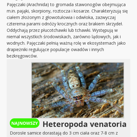
Pajęczaki (Arachnida) to gromada stawonogów obejmująca
m.in. pająki, skorpiony, roztocza i kosarze. Charakteryzują się
ciałem złożonym z głowotułowia i odwłoka, zazwyczaj
czterema parami odnóży krocznych oraz brakiem skrzydeł.
Oddychają przez płucotchawki lub tchawki. Występują w
niemal wszystkich środowiskach, zarówno lądowych, jak i
wodnych. Pajęczaki pełnią ważną rolę w ekosystemach jako
drapieżniki regulujące populacje owadów i innych
bezkręgowców.
Heteropoda venatoria
Dorosłe samice dorastają do 3 cm ciała oraz 7-8 cm z