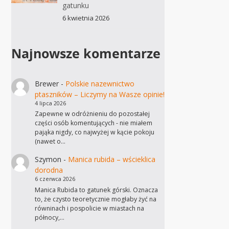
gatunku
6 kwietnia 2026
Najnowsze komentarze
Brewer
-
Polskie nazewnictwo
ptaszników – Liczymy na Wasze opinie!
4 lipca 2026
Zapewne w odróżnieniu do pozostałej
części osób komentujących - nie miałem
pająka nigdy, co najwyżej w kącie pokoju
(nawet o…
Szymon
-
Manica rubida – wścieklica
dorodna
6 czerwca 2026
Manica Rubida to gatunek górski. Oznacza
to, że czysto teoretycznie mogłaby żyć na
równinach i pospolicie w miastach na
północy,…