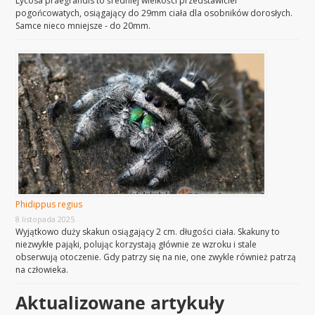
Lycosa praegrandis to średniej wielkości przedstawiciel
pogońcowatych, osiągający do 29mm ciała dla osobników dorosłych.
Samce nieco mniejsze - do 20mm.
Phidippus regius
8 listopada 2025
Wyjątkowo duży skakun osiągający 2 cm. długości ciała. Skakuny to
niezwykłe pająki, polując korzystają głównie ze wzroku i stale
obserwują otoczenie. Gdy patrzy się na nie, one zwykle również patrzą
na człowieka.
Aktualizowane artykuły