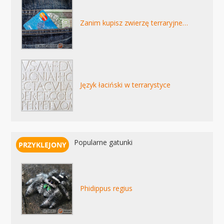
Zanim kupisz zwierzę terraryjne…
Język łaciński w terrarystyce
Popularne gatunki
Phidippus regius