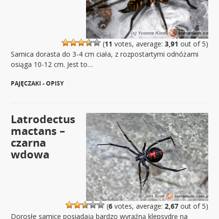
(
11
votes, average:
3,91
out of 5)
Samica dorasta do 3-4 cm ciała, z rozpostartymi odnóżami
osiąga 10-12 cm. Jest to…
PAJĘCZAKI - OPISY
|
Latrodectus
mactans –
czarna
wdowa
(
6
votes, average:
2,67
out of 5)
Dorosłe samice posiadają bardzo wyraźną klepsydrę na