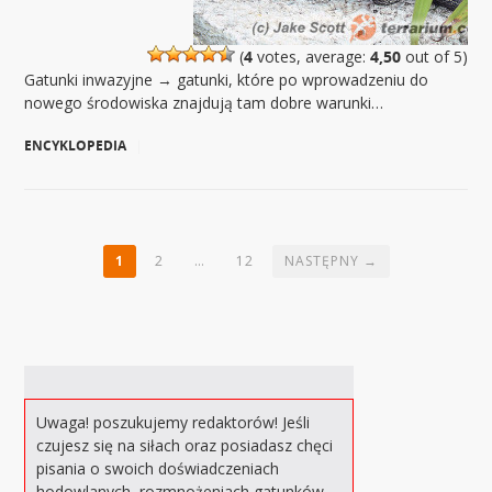
(
4
votes, average:
4,50
out of 5)
Gatunki inwazyjne → gatunki, które po wprowadzeniu do
nowego środowiska znajdują tam dobre warunki…
ENCYKLOPEDIA
|
1
2
…
12
NASTĘPNY →
Uwaga! poszukujemy redaktorów! Jeśli
czujesz się na siłach oraz posiadasz chęci
pisania o swoich doświadczeniach
hodowlanych, rozmnożeniach gatunków,