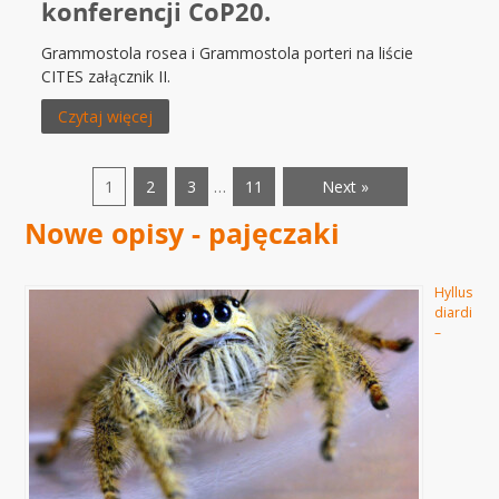
konferencji CoP20.
Grammostola rosea i Grammostola porteri na liście
CITES załącznik II.
Czytaj więcej
1
2
3
…
11
Next »
Nowe opisy - pajęczaki
Hyllus
diardi
–