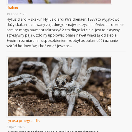
skakun
19 lipca 2026
Hyllus diardi – skakun Hyllus diardi (Walckenaer, 1837) to wyjątkowo
duży skakun, uznawany za jednego z największych na świecie – dorosłe
samice mogą nawet przekroczyć 2 cm długości ciała. Jest to aktywny i
agresywny pająk, zdolny upolować ofiarę nawet większą od siebie.
Swoimi rozmiarami i usposobieniem zdobył popularność i uznanie
wśród hodowców, choć wciąż jeszcze…
Lycosa praegrandis
3 lipca 2026