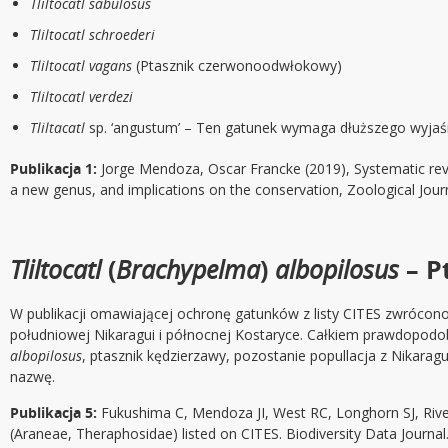
Tliltocatl sabulosus
Tliltocatl schroederi
Tliltocatl vagans
(Ptasznik czerwonoodwłokowy)
Tliltocatl verdezi
Tliltacatl
sp. ‘angustum’ – Ten gatunek wymaga dłuższego wyjaśni
Publikacja 1:
Jorge Mendoza, Oscar Francke (2019), Systematic revi
a new genus, and implications on the conservation, Zoological Journ
Tliltocatl
(
Brachypelma
)
albopilosus
– P
W publikacji omawiającej ochronę gatunków z listy CITES zwrócono 
południowej Nikaragui i północnej Kostaryce. Całkiem prawdopodo
albopilosus
, ptasznik kędzierzawy, pozostanie popullacja z Nikara
nazwę.
Publikacja 5:
Fukushima C, Mendoza JI, West RC, Longhorn SJ, River
(Araneae, Theraphosidae) listed on CITES. Biodiversity Data Journal