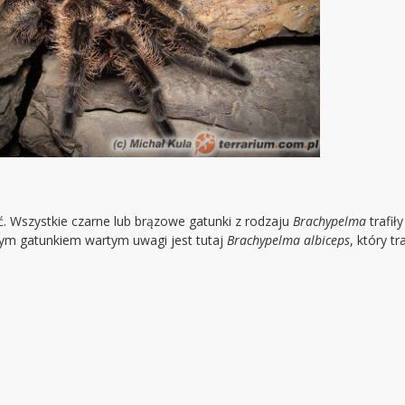
ąć. Wszystkie czarne lub brązowe gatunki z rodzaju
Brachypelma
trafił
nym gatunkiem wartym uwagi jest tutaj
Brachypelma
albiceps
, który t