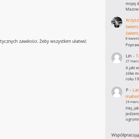
mojej d
Mazows
Krzysz
świers
świers
8 kwietn
ycznych zawiłości. Żeby wszystkim ułatwić
Poprawi
Lin
-
T
27 marc
A jaki 
żółw mo
roku 19
P
-
Lam
mahon
24 marc
Hej, ja
jedzen
ogromn
Współpracują