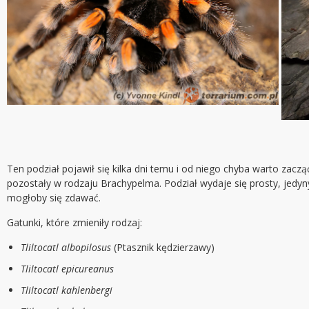
Ten podział pojawił się kilka dni temu i od niego chyba warto zacz
pozostały w rodzaju Brachypelma. Podział wydaje się prosty, jedy
mogłoby się zdawać.
Gatunki, które zmieniły rodzaj:
Tliltocatl albopilosus
(Ptasznik kędzierzawy)
Tliltocatl epicureanus
Tliltocatl kahlenbergi