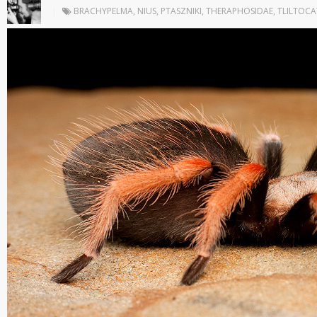
|
BRACHYPELMA
,
NIUS
,
PTASZNIKI
,
THERAPHOSIDAE
,
TLILTOCA