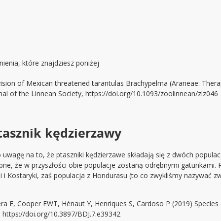
enia, które znajdziesz poniżej
sion of Mexican threatened tarantulas Brachypelma (Araneae: Therap
al of the Linnean Society, https://doi.org/10.1093/zoolinnean/zlz046
tasznik kędzierzawy
uwagę na to, że ptaszniki kędzierzawe składają się z dwóch populacj
bne, że w przyszłości obie populacje zostaną odrębnymi gatunkami.
gui i Kostaryki, zaś populacja z Hondurasu (to co zwykliśmy nazywa
a E, Cooper EWT, Hénaut Y, Henriques S, Cardoso P (2019) Species co
. https://doi.org/10.3897/BDJ.7.e39342