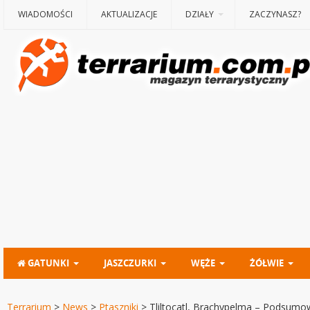
WIADOMOŚCI
AKTUALIZACJE
DZIAŁY
ZACZYNASZ?
GATUNKI
JASZCZURKI
WĘŻE
ŻÓŁWIE
Terrarium
>
News
>
Ptaszniki
>
Tliltocatl, Brachypelma – Podsumo