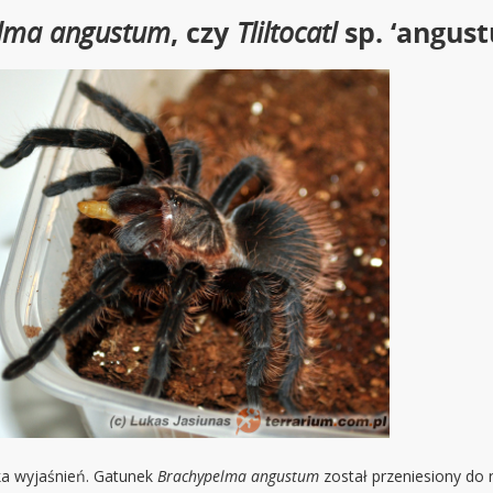
elma angustum
, czy
Tliltocatl
sp. ‘angus
ka wyjaśnień. Gatunek
Brachypelma
angustum
został przeniesiony do