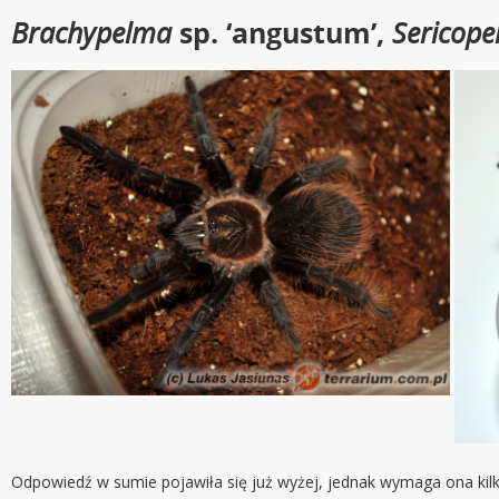
Brachypelma
sp. ‘angustum’,
Sericop
Odpowiedź w sumie pojawiła się już wyżej, jednak wymaga ona kil