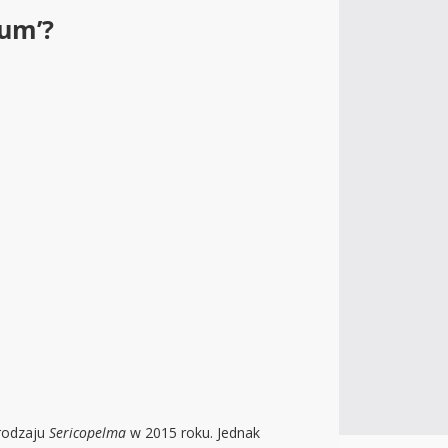
tum’?
 rodzaju
Sericopelma
w 2015 roku. Jednak