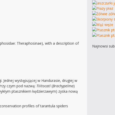
hosidae: Theraphosinae), with a description of
Najnowsi subs
i. Jednej występującej w Handurasie, drugiej w
 Przy czym pod nazwą:
Tliltocatl
(
Brachypelma
)
ć zwykłym ptasznikiem kędzierzawym) zyska nową
nservation profiles of tarantula spiders