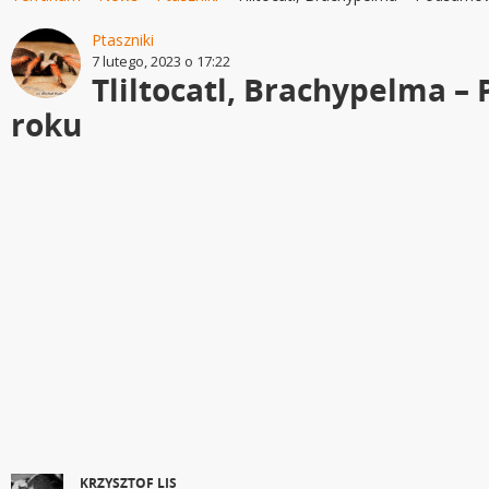
Ptaszniki
7 lutego, 2023 o 17:22
Tliltocatl, Brachypelma 
roku
KRZYSZTOF LIS