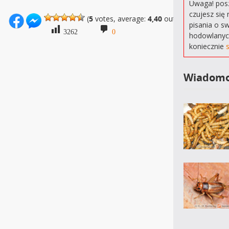
Uwaga! posz
czujesz się 
(
5
votes, average:
4,40
out of 5)
pisania o s
3262
0
hodowlanyc
koniecznie
Wiadomo