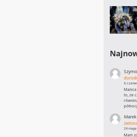
Najnow
Szymo
dorod
6 czerw
Manica 
to, że 
równina
północ
Marek
zielon
24 maja
Mam zdj