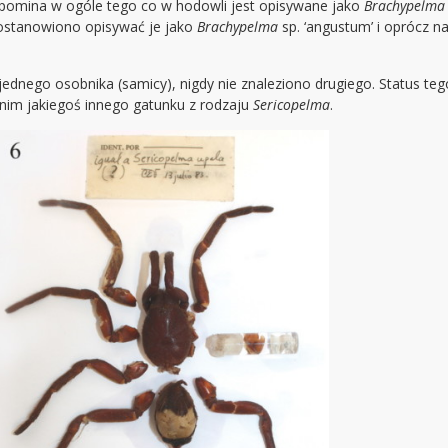
zypomina w ogóle tego co w hodowli jest opisywane jako
Brachypelma
postanowiono opisywać je jako
Brachypelma
sp. ‘angustum’ i oprócz 
jednego osobnika (samicy), nigdy nie znaleziono drugiego. Status teg
nim jakiegoś innego gatunku z rodzaju
Sericopelma
.