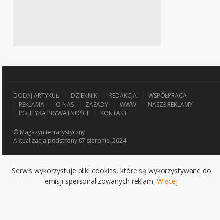
DODAJ ARTYKUŁ
DZIENNIK
REDAKCJA
WSPÓŁPRACA
REKLAMA
O NAS
ZASADY
WWW
NASZE REKLAMY
POLITYKA PRYWATNOŚCI
KONTAKT
© Magazyn terrarystyczny
Aktualizacja
podstrony 07 sierpnia, 2024
Serwis wykorzystuje pliki cookies, które są wykorzystywane do
emisji spersonalizowanych reklam.
Więcej