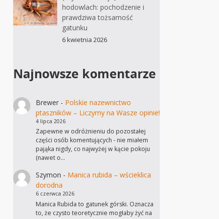
hodowlach: pochodzenie i
prawdziwa tożsamość
gatunku
6 kwietnia 2026
Najnowsze komentarze
Brewer
-
Polskie nazewnictwo
ptaszników – Liczymy na Wasze opinie!
4 lipca 2026
Zapewne w odróżnieniu do pozostałej
części osób komentujących - nie miałem
pająka nigdy, co najwyżej w kącie pokoju
(nawet o…
Szymon
-
Manica rubida – wścieklica
dorodna
6 czerwca 2026
Manica Rubida to gatunek górski. Oznacza
to, że czysto teoretycznie mogłaby żyć na