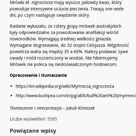
Mrówki
M. nigrocincta
mają wysoce jadowity kwas, który
powoduje intensywne uczucie pieczenia. Trwają one wiele
dni, po czym następuje swędzenie skóry.
Badanie wykazało, że cztery grupy mrówek australijskich
były odpowiedzialne za powodowanie anafilaksji wśród
noworodków. Wymagają średniej wielkości gniazda.
Wymagane dogrzewanie, do 32 stopni Celsjusza. Wilgotność
powietrza waha się między 35 a 60%. Należy podawać żywe
owady i miód rozcieńczony w wodzie. Nie hibernujemy.
Mrówek nie poleca się niedoświadczonym hodowcom.
Opracowanie i tłumaczenie
https://en.wikipedia.org/wiki/Myrmecia_nigrocincta
http://www.bushpea.com/in/pg/all/b/bull%20ant%20(myrmec
Tłumaczenie i interpretacja – Jakub Klimczak
Liczba wyświetleń: 5595
Powiązane wpisy