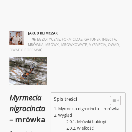
JAKUB KLIMCZAK
|
EGZOTYCZNE
,
FORMICIDAE
,
GATUNEK
,
INSECTA
,
MRÓWKA
,
MRÓWKI
,
MRÓWKOWATE
,
MYRMECIA
,
OWAD
,
OWADY
,
POPRAWIĆ
Myrmecia
Spis treści
nigrocincta
Myrmecia nigrocincta – mrówka
Wygląd
–
mrówka
Mrówki buldogi
Wielkość