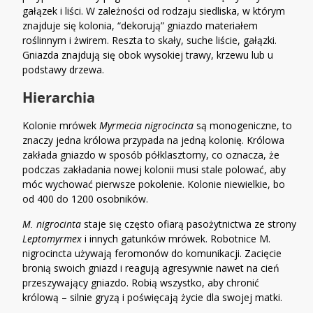
gałązek i liści. W zależności od rodzaju siedliska, w którym
znajduje się kolonia, “dekorują” gniazdo materiałem
roślinnym i żwirem. Reszta to skały, suche liście, gałązki.
Gniazda znajdują się obok wysokiej trawy, krzewu lub u
podstawy drzewa.
Hierarchia
Kolonie mrówek
Myrmecia nigrocincta
są monogeniczne, to
znaczy jedna królowa przypada na jedną kolonię. Królowa
zakłada gniazdo w sposób półklasztorny, co oznacza, że
podczas zakładania nowej kolonii musi stale polować, aby
móc wychować pierwsze pokolenie. Kolonie niewielkie, bo
od 400 do 1200 osobników.
M. nigrocinta
staje się często ofiarą pasożytnictwa ze strony
Leptomyrmex
i innych gatunków mrówek. Robotnice M.
nigrocincta używają feromonów do komunikacji. Zacięcie
bronią swoich gniazd i reagują agresywnie nawet na cień
przeszywający gniazdo. Robią wszystko, aby chronić
królową – silnie gryzą i poświęcają życie dla swojej matki.