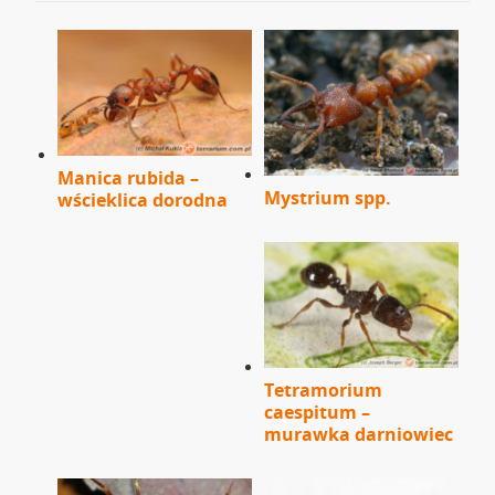
Manica rubida –
Mystrium spp.
wścieklica dorodna
Tetramorium
caespitum –
murawka darniowiec