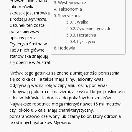
Powszechnie znana
Występowanie
jako mrówka
Taksonomia
skoczek jest mrówką
Specyfikacja
z rodzaju
Myrmecia
.
Walka
Gatunek ten został
Żywienie i gniazdo
po raz pierwszy
Hierarchia
opisany przez
Cykl życia
Fryderyka Smitha w
Hodowla
1858 r. Ich główne
stanowiska znajdują
się obecnie w Australii.
Mrówki tego gatunku są znane z umiejętności poruszania
się co kilka cali, a także mają silny, jadowity kwas.
Odgrywają ważną rolę w zapylaniu roślin, ponieważ
zdobywają pokarm nie na ziemi, ale wśród bujnej roślinności
i drzew. Mrówka ta dorasta do pokaźnych rozmiarów.
Największe robotnice mogą mierzyć nawet 15 milimetrów,
czyli około 0,6 cala. Mają charakterystyczny,
pomarańczowo-czerwony lub czarny kolor, który odróżnia
je od innych gatunków
Myrmecia
.