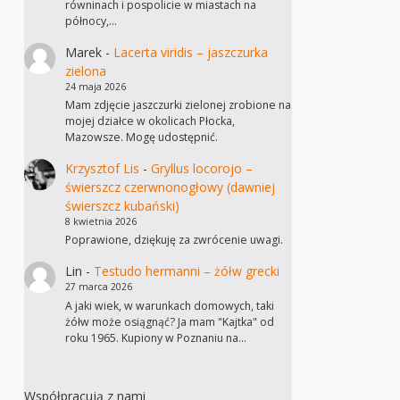
równinach i pospolicie w miastach na
północy,…
Marek
-
Lacerta viridis – jaszczurka
zielona
24 maja 2026
Mam zdjęcie jaszczurki zielonej zrobione na
mojej działce w okolicach Płocka,
Mazowsze. Mogę udostępnić.
Krzysztof Lis
-
Gryllus locorojo –
świerszcz czerwnonogłowy (dawniej
świerszcz kubański)
8 kwietnia 2026
Poprawione, dziękuję za zwrócenie uwagi.
Lin
-
Testudo hermanni – żółw grecki
27 marca 2026
A jaki wiek, w warunkach domowych, taki
żółw może osiągnąć? Ja mam "Kajtka" od
roku 1965. Kupiony w Poznaniu na…
Współpracują z nami