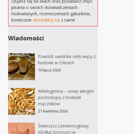
czujesz się na siłach oraz posiadasz chęci
pisania o swoich doświadczeniach
hodowlanych, rozmnożeniach gatunków,
koniecznie
skontaktuj się
z nami!
Wiadomości
Powódź uwolniła setki węży z
hodowli w Chinach
10 lipca 2026
Witelogenina – nowy alergen
pochodzący z hodowli
mączników
21 kwietnia 2026
Świerszcz czerwonogłowy
(Gryllus locorojo) w