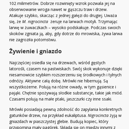
102 milimetrów. Dobrze rozwinięty wzrok pozwala jej na
obserwowanie wroga nawet w gąszczu traw i drzew.
Atakuje szybko, skacząc z jednej gałęzi do drugiej. Uważa
się, że
M. nigrocincta
żeruje na larwach motyli. Trzymając
larwę w żuwaczkach – wysoko podskakuje. Podczas swoich
skoków zgniata ją, aby, gdy dotrze do mrowiska, żywa larwa
nie zagroziła potomstwu.
Żywienie i gniazdo
Najczęściej osiedla się na drzewach, wśród gęstych
latorośli, czasem na pastwiskach. Swój skok wykonuje dzięki
niesamowicie szybkim rozszerzeniu się środkowych i tylnych
odnóży. Aktywne całą dobę. Mrówki nie hibernują. Są
wszystkożerne. Polują na różne owady, w tym gąsienice i
pająki. Chętnie spożywają słodkie substancje, takie jak miód.
Czasami polują na małe ptaki, jaszczurki czy inne ssaki.
Mrówki posiadają pewną zdolność do zapylania konkretnych
gatunków drzew, na przykład eukaliptusa.
Nigrocincta
żyją w
gniazdach w piaszczystej glebie. Budują kopiec, który
przypomina mały pagórek. Składa się on między innymi z