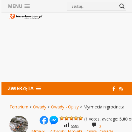
MENU
ZWIERZĘTA
Terrarium
>
Owady
>
Owady - Opisy
>
Myrmecia nigrocincta
(
1
votes, average:
5,00
ou
5595
0
Mrówki – Artykuły
,
Mrówki – Opisy
,
Owady –