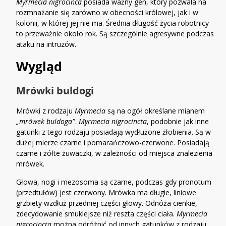
Myrmecia nigrocinca
posiada ważny gen, który pozwala na
rozmnażanie się zarówno w obecności królowej, jak i w
kolonii, w której jej nie ma. Średnia długość życia robotnicy
to przeważnie około rok. Są szczególnie agresywne podczas
ataku na intruzów.
Wygląd
Mrówki buldogi
Mrówki z rodzaju
Myrmecia
są na ogół określane mianem
„mrówek buldoga”.
Myrmecia nigrocincta
, podobnie jak inne
gatunki z tego rodzaju posiadają wydłużone żłobienia. Są w
dużej mierze czarne i pomarańczowo-czerwone. Posiadają
czarne i żółte żuwaczki, w zależności od miejsca znalezienia
mrówek.
Głowa, nogi i mezosoma są czarne, podczas gdy pronotum
(przedtułów) jest czerwony. Mrówka ma długie, liniowe
grzbiety wzdłuż przedniej części głowy. Odnóża cienkie,
zdecydowanie smuklejsze niż reszta części ciała.
Myrmecia
nigrocincta
można odróżnić od innych gatunków z rodzaju