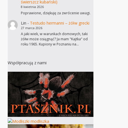
świerszcz kubański)
8 kwietnia 2026
Poprawione, dziękuję za zwrócenie uwagi.
Lin
-
Testudo hermanni – żółw grecki
27 marca 2026
A jaki wiek, w warunkach domowych, taki
żółw może osiągnąć? Ja mam "Kajtka" od
roku 1965. Kupiony w Poznaniu na…
Współpracują z nami