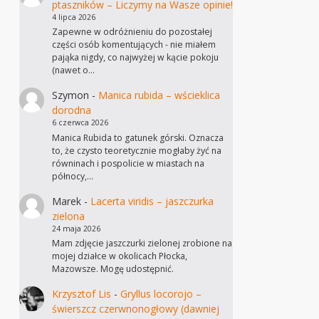
ptaszników – Liczymy na Wasze opinie!
4 lipca 2026
Zapewne w odróżnieniu do pozostałej
części osób komentujących - nie miałem
pająka nigdy, co najwyżej w kącie pokoju
(nawet o…
Szymon
-
Manica rubida – wścieklica
dorodna
6 czerwca 2026
Manica Rubida to gatunek górski. Oznacza
to, że czysto teoretycznie mogłaby żyć na
równinach i pospolicie w miastach na
północy,…
Marek
-
Lacerta viridis – jaszczurka
zielona
24 maja 2026
Mam zdjęcie jaszczurki zielonej zrobione na
mojej działce w okolicach Płocka,
Mazowsze. Mogę udostępnić.
Krzysztof Lis
-
Gryllus locorojo –
świerszcz czerwnonogłowy (dawniej