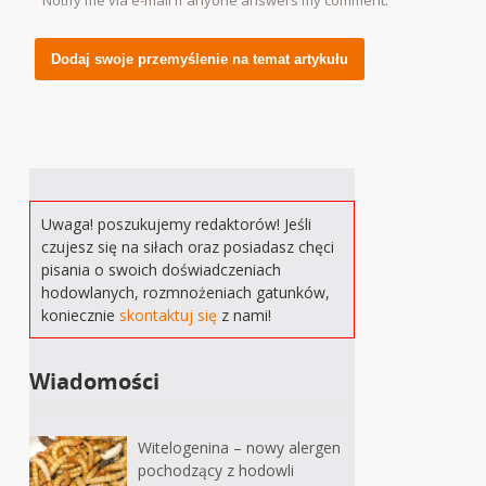
Notify me via e-mail if anyone answers my comment.
Alternative:
Uwaga! poszukujemy redaktorów! Jeśli
czujesz się na siłach oraz posiadasz chęci
pisania o swoich doświadczeniach
hodowlanych, rozmnożeniach gatunków,
koniecznie
skontaktuj się
z nami!
Wiadomości
Witelogenina – nowy alergen
pochodzący z hodowli