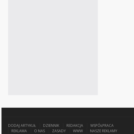
DODAJ ARTYKUŁ
DZIENNIK
REDAKCJA
WSPÓŁPRACA
REKLAMA
O NAS
ZASADY
WWW
NASZE REKLAMY