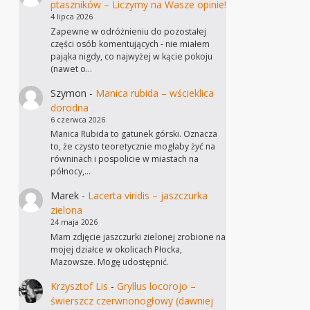
ptaszników – Liczymy na Wasze opinie!
4 lipca 2026
Zapewne w odróżnieniu do pozostałej
części osób komentujących - nie miałem
pająka nigdy, co najwyżej w kącie pokoju
(nawet o…
Szymon
-
Manica rubida – wścieklica
dorodna
6 czerwca 2026
Manica Rubida to gatunek górski. Oznacza
to, że czysto teoretycznie mogłaby żyć na
równinach i pospolicie w miastach na
północy,…
Marek
-
Lacerta viridis – jaszczurka
zielona
24 maja 2026
Mam zdjęcie jaszczurki zielonej zrobione na
mojej działce w okolicach Płocka,
Mazowsze. Mogę udostępnić.
Krzysztof Lis
-
Gryllus locorojo –
świerszcz czerwnonogłowy (dawniej