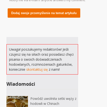
Notify me via e-mail if anyone answers my comment.
Alternative:
Uwaga! poszukujemy redaktorów! Jeśli
czujesz się na siłach oraz posiadasz chęci
pisania o swoich doświadczeniach
hodowlanych, rozmnożeniach gatunków,
koniecznie
skontaktuj się
z nami!
Wiadomości
Powódź uwolniła setki węży z
hodowli w Chinach