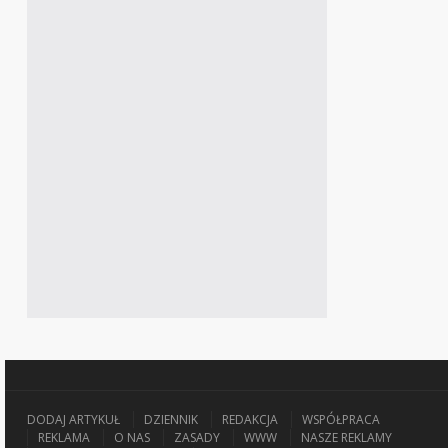
DODAJ ARTYKUŁ
DZIENNIK
REDAKCJA
WSPÓŁPRACA
REKLAMA
O NAS
ZASADY
WWW
NASZE REKLAMY