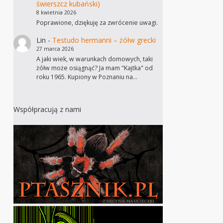
świerszcz kubański)
8 kwietnia 2026
Poprawione, dziękuję za zwrócenie uwagi.
Lin
-
Testudo hermanni – żółw grecki
27 marca 2026
A jaki wiek, w warunkach domowych, taki
żółw może osiągnąć? Ja mam "Kajtka" od
roku 1965. Kupiony w Poznaniu na…
Współpracują z nami