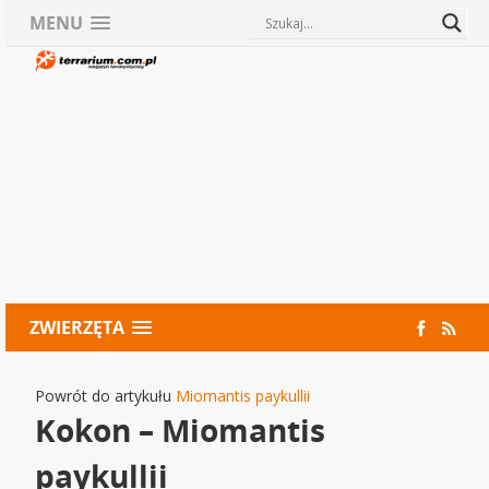
MENU
ZWIERZĘTA
Powrót do artykułu
Miomantis paykullii
Kokon – Miomantis
paykullii