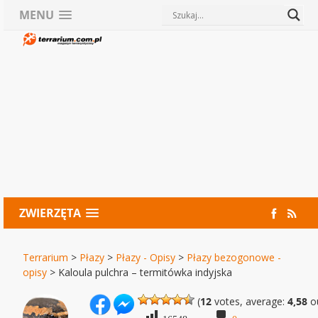
MENU
ZWIERZĘTA
Terrarium
>
Płazy
>
Płazy - Opisy
>
Płazy bezogonowe -
opisy
>
Kaloula pulchra – termitówka indyjska
(
12
votes, average:
4,58
ou