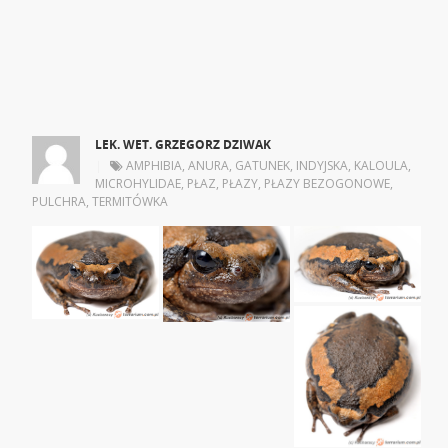
LEK. WET. GRZEGORZ DZIWAK
|
AMPHIBIA
,
ANURA
,
GATUNEK
,
INDYJSKA
,
KALOULA
,
MICROHYLIDAE
,
PŁAZ
,
PŁAZY
,
PŁAZY BEZOGONOWE
,
PULCHRA
,
TERMITÓWKA