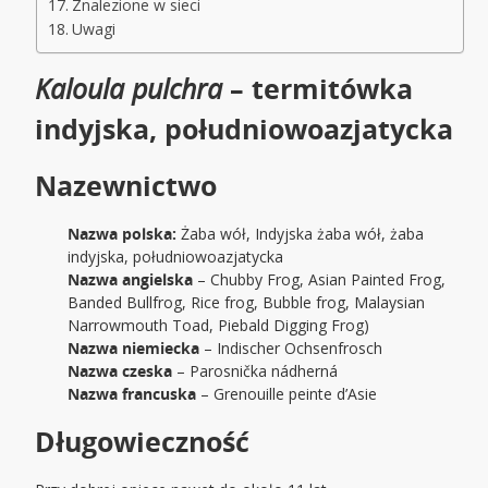
Znalezione w sieci
Uwagi
Kaloula pulchra
– termitówka
indyjska, południowoazjatycka
Nazewnictwo
Nazwa polska:
Żaba wół, Indyjska żaba wół, żaba
indyjska, południowoazjatycka
Nazwa angielska
– Chubby Frog, Asian Painted Frog,
Banded Bullfrog, Rice frog, Bubble frog, Malaysian
Narrowmouth Toad, Piebald Digging Frog)
Nazwa niemiecka
– Indischer Ochsenfrosch
Nazwa czeska
– Parosnička nádherná
Nazwa francuska
– Grenouille peinte d’Asie
Długowieczność