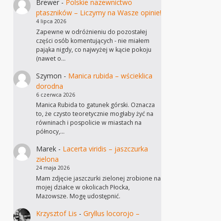
Brewer
-
Polskie nazewnictwo
ptaszników – Liczymy na Wasze opinie!
4 lipca 2026
Zapewne w odróżnieniu do pozostałej
części osób komentujących - nie miałem
pająka nigdy, co najwyżej w kącie pokoju
(nawet o…
Szymon
-
Manica rubida – wścieklica
dorodna
6 czerwca 2026
Manica Rubida to gatunek górski. Oznacza
to, że czysto teoretycznie mogłaby żyć na
równinach i pospolicie w miastach na
północy,…
Marek
-
Lacerta viridis – jaszczurka
zielona
24 maja 2026
Mam zdjęcie jaszczurki zielonej zrobione na
mojej działce w okolicach Płocka,
Mazowsze. Mogę udostępnić.
Krzysztof Lis
-
Gryllus locorojo –