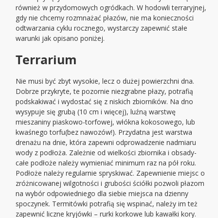
również w przydomowych ogródkach. W hodowli terraryjnej,
gdy nie chcemy rozmnażać płazów, nie ma konieczności
odtwarzania cyklu rocznego, wystarczy zapewnić stałe
warunki jak opisano poniżej.
Terrarium
Nie musi być zbyt wysokie, lecz o dużej powierzchni dna.
Dobrze przykryte, te pozornie niezgrabne płazy, potrafią
podskakiwać i wydostać się z niskich zbiorników. Na dno
wysypuje się grubą (10 cm i więcej), luźną warstwę
mieszaniny piaskowo-torfowej, włókna kokosowego, lub
kwaśnego torfu(bez nawozów!). Przydatna jest warstwa
drenażu na dnie, która zapewni odprowadzenie nadmiaru
wody z podłoża. Zależnie od wielkości zbiornika i obsady-
całe podłoże należy wymieniać minimum raz na pół roku.
Podłoże należy regularnie spryskiwać. Zapewnienie miejsc o
zróżnicowanej wilgotności i grubości ściółki pozwoli płazom
na wybór odpowiedniego dla siebie miejsca na dzienny
spoczynek. Termitówki potrafią się wspinać, należy im też
zapewnić liczne kryjówki – rurki korkowe lub kawałki kory.