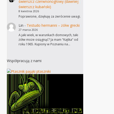
świerszcz czerwnonogłowy (dawniej
świerszcz kubański)
8 kwietnia 2026
Poprawione, dziękuję za zwrócenie uwagi.
Lin
-
Testudo hermanni – żółw grecki
27 marca 2026
A jaki wiek, w warunkach domowych, taki
żółw może osiągnąć? Ja mam "Kajtka" od
roku 1965. Kupiony w Poznaniu na…
Współpracują z nami