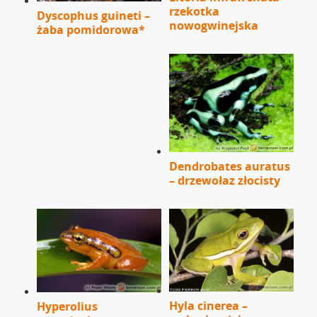
rzekotka
Dyscophus guineti –
nowogwinejska
żaba pomidorowa*
Dendrobates auratus
– drzewołaz złocisty
Hyla cinerea –
Hyperolius