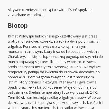
Aktywne o zmierzchu, nocą i o świcie. Dzień spędzają
zagrzebane w podłożu.
Biotop
Klimat Półwyspu Indochińskiego kształtowany jest przez
wiatry monsunowe, które dzielą rok na dwie pory – suchą i
wilgotną. Pora sucha, związana z kontynentalnym
monsunem zimowym, który trwa od listopada do kwietnia.
Charakteryzuje się suchą, słoneczną pogodą, od stycznia do
marca pojawiają się niewielkie opady w postaci mżawki.
Średnie temperatury stycznia wynoszą 20-25°C. Najwyższe
temperatury panują od kwietnia do czerwca- dochodzą do
ponad 40°C. Pora wilgotna związana jest z monsunem
letnim, który przynosi niezwykle intensywne i gwałtowne
opady oraz niewielkie ochłodzenie. Wieje on od maja do
października. Średnie temperatury lipca wynoszą ok 24°C.
Termitówki zamieszkują ściółkę wilgotnych lasów. W porze
deszczowej, często spotyka się je w sadzawkach, kałużach i
wolno płynących strumieniach. Nierzadko widywane są