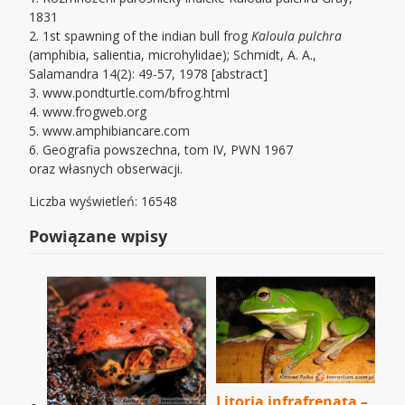
1831
2. 1st spawning of the indian bull frog
Kaloula pulchra
(amphibia, salientia, microhylidae); Schmidt, A. A.,
Salamandra 14(2): 49-57, 1978 [abstract]
3. www.pondturtle.com/bfrog.html
4. www.frogweb.org
5. www.amphibiancare.com
6. Geografia powszechna, tom IV, PWN 1967
oraz własnych obserwacji.
Liczba wyświetleń: 16548
Powiązane wpisy
Litoria infrafrenata –