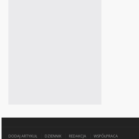
DODAJ ARTYKUŁ
DZIENNIK
REDAKCJA
WSPÓŁPRACA