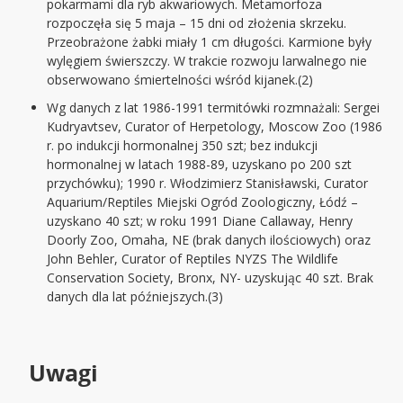
pokarmami dla ryb akwariowych. Metamorfoza
rozpoczęła się 5 maja – 15 dni od złożenia skrzeku.
Przeobrażone żabki miały 1 cm długości. Karmione były
wylęgiem świerszczy. W trakcie rozwoju larwalnego nie
obserwowano śmiertelności wśród kijanek.(2)
Wg danych z lat 1986-1991 termitówki rozmnażali: Sergei
Kudryavtsev, Curator of Herpetology, Moscow Zoo (1986
r. po indukcji hormonalnej 350 szt; bez indukcji
hormonalnej w latach 1988-89, uzyskano po 200 szt
przychówku); 1990 r. Włodzimierz Stanisławski, Curator
Aquarium/Reptiles Miejski Ogród Zoologiczny, Łódź –
uzyskano 40 szt; w roku 1991 Diane Callaway, Henry
Doorly Zoo, Omaha, NE (brak danych ilościowych) oraz
John Behler, Curator of Reptiles NYZS The Wildlife
Conservation Society, Bronx, NY- uzyskując 40 szt. Brak
danych dla lat późniejszych.(3)
Uwagi