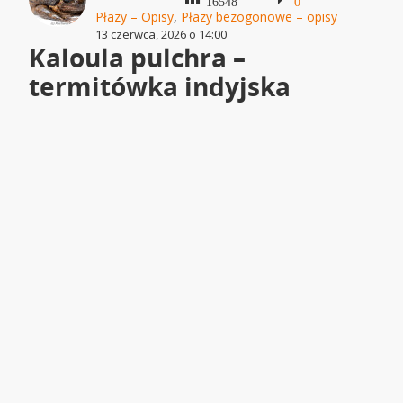
16548
0
Płazy – Opisy
,
Płazy bezogonowe – opisy
13 czerwca, 2026 o 14:00
Kaloula pulchra –
termitówka indyjska