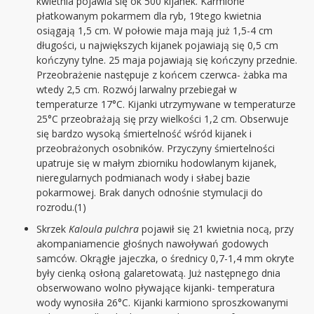
kwietnia pojawia się ok 500 kijanek. Karmione
płatkowanym pokarmem dla ryb, 19tego kwietnia
osiągają 1,5 cm. W połowie maja mają już 1,5-4 cm
długości, u największych kijanek pojawiają się 0,5 cm
kończyny tylne. 25 maja pojawiają się kończyny przednie.
Przeobrażenie następuje z końcem czerwca- żabka ma
wtedy 2,5 cm. Rozwój larwalny przebiegał w
temperaturze 17°C. Kijanki utrzymywane w temperaturze
25°C przeobrażają się przy wielkości 1,2 cm. Obserwuje
się bardzo wysoką śmiertelność wśród kijanek i
przeobrażonych osobników. Przyczyny śmiertelności
upatruje się w małym zbiorniku hodowlanym kijanek,
nieregularnych podmianach wody i słabej bazie
pokarmowej. Brak danych odnośnie stymulacji do
rozrodu.(1)
Skrzek
Kaloula pulchra
pojawił się 21 kwietnia nocą, przy
akompaniamencie głośnych nawoływań godowych
samców. Okrągłe jajeczka, o średnicy 0,7-1,4 mm okryte
były cienką osłoną galaretowatą. Już następnego dnia
obserwowano wolno pływające kijanki- temperatura
wody wynosiła 26°C. Kijanki karmiono sproszkowanymi