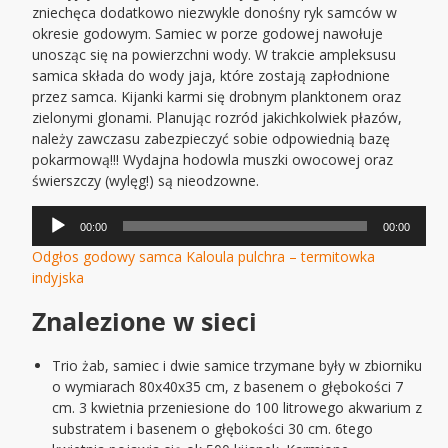
zniechęca dodatkowo niezwykle donośny ryk samców w
okresie godowym. Samiec w porze godowej nawołuje
unosząc się na powierzchni wody. W trakcie ampleksusu
samica składa do wody jaja, które zostają zapłodnione
przez samca. Kijanki karmi się drobnym planktonem oraz
zielonymi glonami. Planując rozród jakichkolwiek płazów,
należy zawczasu zabezpieczyć sobie odpowiednią bazę
pokarmową!!! Wydajna hodowla muszki owocowej oraz
świerszczy (wylęg!) są nieodzowne.
Odtwarzacz
00:00
00:00
plików
Odgłos godowy samca Kaloula pulchra – termitowka
dźwiękowych
indyjska
Znalezione w sieci
Trio żab, samiec i dwie samice trzymane były w zbiorniku
o wymiarach 80x40x35 cm, z basenem o głębokości 7
cm. 3 kwietnia przeniesione do 100 litrowego akwarium z
substratem i basenem o głębokości 30 cm. 6tego