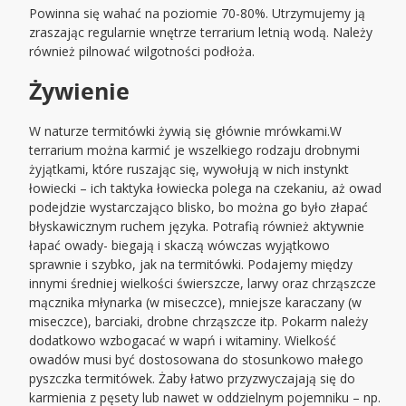
Powinna się wahać na poziomie 70-80%. Utrzymujemy ją
zraszając regularnie wnętrze terrarium letnią wodą. Należy
również pilnować wilgotności podłoża.
Żywienie
W naturze termitówki żywią się głównie mrówkami.W
terrarium można karmić je wszelkiego rodzaju drobnymi
żyjątkami, które ruszając się, wywołują w nich instynkt
łowiecki – ich taktyka łowiecka polega na czekaniu, aż owad
podejdzie wystarczająco blisko, bo można go było złapać
błyskawicznym ruchem języka. Potrafią również aktywnie
łapać owady- biegają i skaczą wówczas wyjątkowo
sprawnie i szybko, jak na termitówki. Podajemy między
innymi średniej wielkości świerszcze, larwy oraz chrząszcze
mącznika młynarka (w miseczce), mniejsze karaczany (w
miseczce), barciaki, drobne chrząszcze itp. Pokarm należy
dodatkowo wzbogacać w wapń i witaminy. Wielkość
owadów musi być dostosowana do stosunkowo małego
pyszczka termitówek. Żaby łatwo przyzwyczajają się do
karmienia z pęsety lub nawet w oddzielnym pojemniku – np.