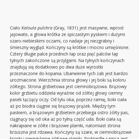
Ciało
Kaloula pulchra
(Gray, 1831) jest masywne, wprost
jajowate, a głowa krótka ze spiczastym pyskiem i dużymi
szaro-niebieskimi oczami, co nadaje jej niezgrabny i
śmieszny wygląd. Kończyny są krótkie i mocno umięśnione.
Cztery długie palce przednich łap oraz pięć palców łap
tylnych zakończone są przylgami. Na tylnych kończynach
znajdują się dodatkowo po dwa duże wyrostki
przeznaczone do kopania. Ubarwienie tych żab jest bardzo
urozmaicone. Wierzchnia strona głowy i jej boki są koloru
żółtego. Strona grzbietowa jest ciemnobrązowa. Brązowy
kolor grzbietu oddziela wyraźnie od żółtej głowy ciemny
pasek łączący oczy. Od tyłu oka, poprzez ramię, boki ciała
aż po biodra ciągnie się brązowy prążek. Między tym
paskiem, a brązowym grzbietem przebiega ostro żółty pas,
ciągnący się od oka aż po tylną część uda. Boki ciała są
nakrapiane w żółte i brązowe plamki, natomiast strona
brzuszna jest rdzawa. Kończyny są szare, w ciemnobrązowe
kropki i nieregularne żółtawe plamki. Podgardle samca jest