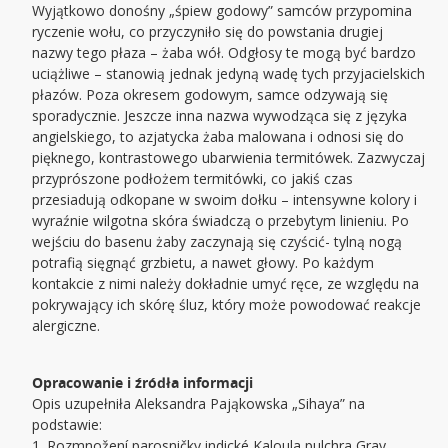
Wyjątkowo donośny „śpiew godowy” samców przypomina
ryczenie wołu, co przyczyniło się do powstania drugiej
nazwy tego płaza – żaba wół. Odgłosy te mogą być bardzo
uciążliwe – stanowią jednak jedyną wadę tych przyjacielskich
płazów. Poza okresem godowym, samce odzywają się
sporadycznie. Jeszcze inna nazwa wywodząca się z języka
angielskiego, to azjatycka żaba malowana i odnosi się do
pięknego, kontrastowego ubarwienia termitówek. Zazwyczaj
przyprószone podłożem termitówki, co jakiś czas
przesiadują odkopane w swoim dołku – intensywne kolory i
wyraźnie wilgotna skóra świadczą o przebytym linieniu. Po
wejściu do basenu żaby zaczynają się czyścić- tylną nogą
potrafią sięgnąć grzbietu, a nawet głowy. Po każdym
kontakcie z nimi należy dokładnie umyć ręce, ze względu na
pokrywający ich skórę śluz, który może powodować reakcje
alergiczne.
Opracowanie i źródła informacji
Opis uzupełniła Aleksandra Pająkowska „Sihaya” na
podstawie:
1. Rozmnožení parosničky indické Kaloula pulchra Gray,