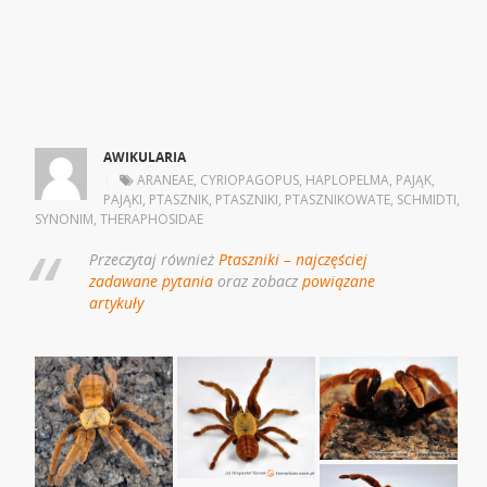
AWIKULARIA
|
ARANEAE
,
CYRIOPAGOPUS
,
HAPLOPELMA
,
PAJĄK
,
PAJĄKI
,
PTASZNIK
,
PTASZNIKI
,
PTASZNIKOWATE
,
SCHMIDTI
,
SYNONIM
,
THERAPHOSIDAE
Przeczytaj również
Ptaszniki – najczęściej
zadawane pytania
oraz zobacz
powiązane
artykuły