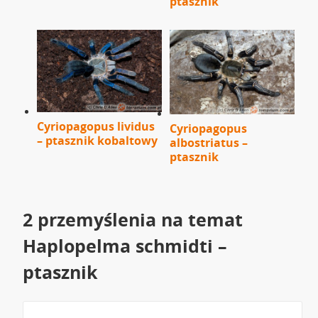
ptasznik
Cyriopagopus lividus
Cyriopagopus
– ptasznik kobaltowy
albostriatus –
ptasznik
2 przemyślenia na temat
Haplopelma schmidti –
ptasznik