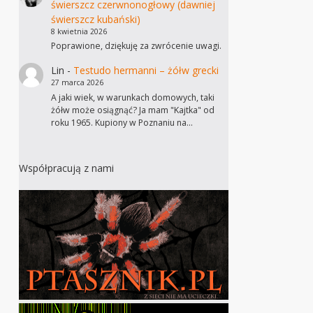
świerszcz czerwnonogłowy (dawniej
świerszcz kubański)
8 kwietnia 2026
Poprawione, dziękuję za zwrócenie uwagi.
Lin
-
Testudo hermanni – żółw grecki
27 marca 2026
A jaki wiek, w warunkach domowych, taki
żółw może osiągnąć? Ja mam "Kajtka" od
roku 1965. Kupiony w Poznaniu na…
Współpracują z nami