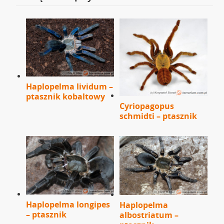
Haplopelma lividum –
ptasznik kobaltowy
Cyriopagopus
schmidti – ptasznik
Haplopelma longipes
Haplopelma
– ptasznik
albostriatum –