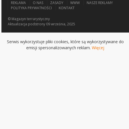
REKLAMA
O NAS
ZASADY
WWW
NASZE REKLAMY
POLITYKA PRYWATNOŚCI
KONTAKT
© Magazyn terrarystyczny
Aktualizacja
podstrony 09 września, 2025
Serwis wykorzystuje pliki cookies, które są wykorzystywane do
emisji spersonalizowanych reklam.
Więcej