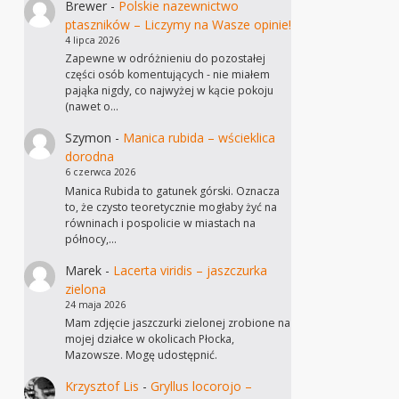
Brewer
-
Polskie nazewnictwo
ptaszników – Liczymy na Wasze opinie!
4 lipca 2026
Zapewne w odróżnieniu do pozostałej
części osób komentujących - nie miałem
pająka nigdy, co najwyżej w kącie pokoju
(nawet o…
Szymon
-
Manica rubida – wścieklica
dorodna
6 czerwca 2026
Manica Rubida to gatunek górski. Oznacza
to, że czysto teoretycznie mogłaby żyć na
równinach i pospolicie w miastach na
północy,…
Marek
-
Lacerta viridis – jaszczurka
zielona
24 maja 2026
Mam zdjęcie jaszczurki zielonej zrobione na
mojej działce w okolicach Płocka,
Mazowsze. Mogę udostępnić.
Krzysztof Lis
-
Gryllus locorojo –