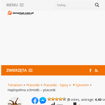
MENU
ZWIERZĘTA
Terrarium
>
Ptaszniki
>
Ptaszniki - Opisy
>
Synonim
>
Haplopelma schmidti – ptasznik
(
5
votes, average:
4,40
ou