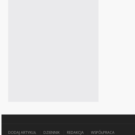
DODAJ ARTYKUŁ
DZIENNIK
REDAKCJA
WSPÓŁPRACA