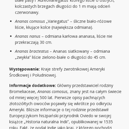
białe pasy i 'Aureovariegatus’ którego liście o ostrych,
kolczastych brzegach długości do 1 m mają odcień
czerwonawy.
Ananas comosus
„Variegatus” – śliczne biało-różowe
liście, kłujące kolce (największa odmiana).
Ananas nanus
– odmiana karłowa ananasa, liście nie
przekraczają 30 cm.
Ananas bracteatus –
Ananas siatkowany – odmiana
„zwykła” liście zielono-białe o długości do 45 cm.
Występowanie:
Kraje strefy zwrotnikowej Ameryki
Środkowej i Południowej.
Informacje dodatkowe:
Główny przedstawiciel rodziny
Bromeliaceae,
Ananas comosus
, znany jest na całym świecie
od mniej więcej 500 lat. Pierwsze opisy pachnących
złotożółtych owoców pojawiły się wkrótce po odkryciu
Ameryki. Bliższe informacje o tej rodzinie przedstawił
Europejczykom hiszpański przyrodnik Oviedo w swojej
książce „Historia naturalna Indii”, opublikowanej w 1535
roku. Fakt, że podał Indie jako kraj, z którego pochodzi