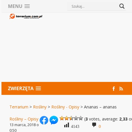
MENU
ZWIERZĘTA
Terrarium
>
Rośliny
>
Rośliny - Opisy
>
Ananas – ananas
Rośliny – Opisy
(
3
votes, average:
2,33
ou
13 marca, 2018 o
4143
0
0:50