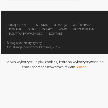
DODAJ ARTYKUŁ
DZIENNIK
REDAKCJA
WSPÓŁPRACA
REKLAMA
O NAS
ZASADY
WWW
NASZE REKLAMY
POLITYKA PRYWATNOŚCI
KONTAKT
© Magazyn terrarystyczny
Aktualizacja
podstrony 13 marca, 2018
Serwis wykorzystuje pliki cookies, które są wykorzystywane do
emisji spersonalizowanych reklam.
Więcej