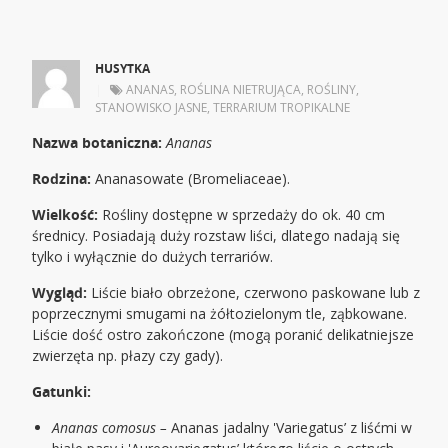
HUSYTKA
|
ANANAS
,
ROŚLINA NIETRUJĄCA
,
ROŚLINY
,
STANOWISKO JASNE
,
TERRARIUM TROPIKALNE
Nazwa botaniczna:
Ananas
Rodzina:
Ananasowate (Bromeliaceae).
Wielkość:
Rośliny dostępne w sprzedaży do ok. 40 cm
średnicy. Posiadają duży rozstaw liści, dlatego nadają się
tylko i wyłącznie do dużych terrariów.
Wygląd:
Liście biało obrzeżone, czerwono paskowane lub z
poprzecznymi smugami na żółtozielonym tle, ząbkowane.
Liście dość ostro zakończone (mogą poranić delikatniejsze
zwierzęta np. płazy czy gady).
Gatunki:
Ananas comosus –
Ananas jadalny 'Variegatus’ z liśćmi w