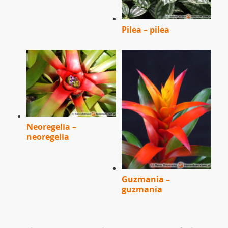
Pilea – pilea
Neoregelia –
neoregelia
Guzmania –
guzmania