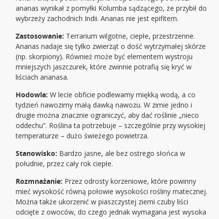
ananas wynikał z pomyłki Kolumba sądzącego, że przybił do
wybrzeży zachodnich Indii. Ananas nie jest epifitem.
Zastosowanie:
Terrarium wilgotne, ciepłe, przestrzenne.
Ananas nadaje się tylko zwierząt o dość wytrzymałej skórze
(np. skorpiony). Również może być elementem wystroju
mniejszych jaszczurek, które zwinnie potrafią się kryć w
liściach ananasa.
Hodowla:
W lecie obficie podlewamy miękką wodą, a co
tydzień nawozimy małą dawką nawozu. W zimie jedno i
drugie można znacznie ograniczyć, aby dać roślinie „nieco
oddechu”. Roślina ta potrzebuje – szczególnie przy wysokiej
temperaturze – dużo świeżego powietrza.
Stanowisko:
Bardzo jasne, ale bez ostrego słońca w
południe, przez cały rok ciepłe.
Rozmnażanie:
Przez odrosty korzeniowe, które powinny
mieć wysokość równą połowie wysokości rośliny matecznej.
Można także ukorzenić w piaszczystej ziemi czuby liści
odcięte z owoców, do czego jednak wymagana jest wysoka