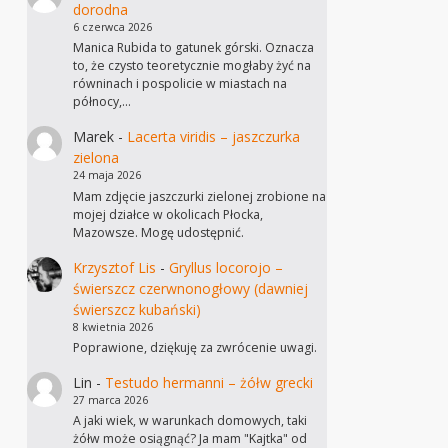
dorodna
6 czerwca 2026
Manica Rubida to gatunek górski. Oznacza
to, że czysto teoretycznie mogłaby żyć na
równinach i pospolicie w miastach na
północy,…
Marek
-
Lacerta viridis – jaszczurka
zielona
24 maja 2026
Mam zdjęcie jaszczurki zielonej zrobione na
mojej działce w okolicach Płocka,
Mazowsze. Mogę udostępnić.
Krzysztof Lis
-
Gryllus locorojo –
świerszcz czerwnonogłowy (dawniej
świerszcz kubański)
8 kwietnia 2026
Poprawione, dziękuję za zwrócenie uwagi.
Lin
-
Testudo hermanni – żółw grecki
27 marca 2026
A jaki wiek, w warunkach domowych, taki
żółw może osiągnąć? Ja mam "Kajtka" od