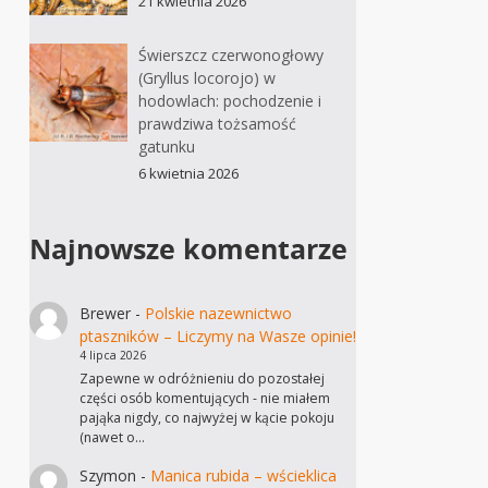
21 kwietnia 2026
Świerszcz czerwonogłowy
(Gryllus locorojo) w
hodowlach: pochodzenie i
prawdziwa tożsamość
gatunku
6 kwietnia 2026
Najnowsze komentarze
Brewer
-
Polskie nazewnictwo
ptaszników – Liczymy na Wasze opinie!
4 lipca 2026
Zapewne w odróżnieniu do pozostałej
części osób komentujących - nie miałem
pająka nigdy, co najwyżej w kącie pokoju
(nawet o…
Szymon
-
Manica rubida – wścieklica