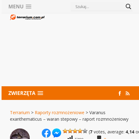
MENU
ZWIERZĘTA
Terrarium
>
Raporty rozmnożeniowe
>
Varanus
exanthematicus – waran stepowy – raport rozmnożeniowy
(
7
votes, average:
4,14
ou