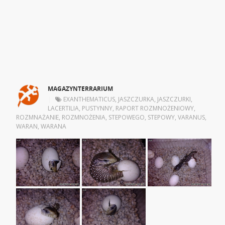
MAGAZYNTERRARIUM
|
EXANTHEMATICUS
,
JASZCZURKA
,
JASZCZURKI
,
LACERTILIA
,
PUSTYNNY
,
RAPORT ROZMNOŻENIOWY
,
ROZMNAŻANIE
,
ROZMNOŻENIA
,
STEPOWEGO
,
STEPOWY
,
VARANUS
,
WARAN
,
WARANA