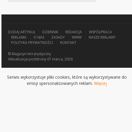
DODAJ ARTYKUŁ
DZIENNIK
REDAKCJA
WSPÓŁPRACA
REKLAMA
O NAS
ZASADY
WWW
NASZE REKLAMY
POLITYKA PRYWATNOŚCI
KONTAKT
© Magazyn terrarystyczny
Aktualizacja
podstrony 07 marca, 2026
Serwis wykorzystuje pliki cookies, które są wykorzystywane do
emisji spersonalizowanych reklam.
Więcej