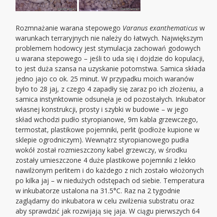
Rozmnażanie warana stepowego
Varanus exanthematicus
w
warunkach terraryjnych nie należy do łatwych. Największym
problemem hodowcy jest stymulacja zachowań godowych
u warana stepowego – jeśli to uda się i dojdzie do kopulacji,
to jest duża szansa na uzyskanie potomstwa. Samica składa
jedno jajo co ok. 25 minut. W przypadku moich waranów
było to 28 jaj, z czego 4 zapadły się zaraz po ich złożeniu, a
samica instynktownie odsunęła je od pozostałych. Inkubator
własnej konstrukcji, prosty i szybki w budowie – w jego
skład wchodzi pudło styropianowe, 9m kabla grzewczego,
termostat, plastikowe pojemniki, perlit (podłoże kupione w
sklepie ogrodniczym). Wewnątrz styropianowego pudła
wokół został rozmieszczony kabel grzewczy, w środku
zostały umieszczone 4 duże plastikowe pojemniki z lekko
nawilżonym perlitem i do każdego z nich zostało włożonych
po kilka jaj – w niedużych odstępach od siebie. Temperatura
w inkubatorze ustalona na 31.5°C. Raz na 2 tygodnie
zaglądamy do inkubatora w celu zwilżenia substratu oraz
aby sprawdzić jak rozwijają się jaja. W ciągu pierwszych 64