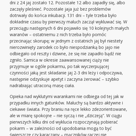
dni z 24 jaj zostało 12. Pozostałe 12 albo zapadły się, albo
zaczęły pleśnieć. Pozostałe jaja już bez problemów
dotrwały do końca inkubacji. 131 dni – tyle trzeba było
dokładnie czasu by pierwszy maluch zaczął wykluwać się. W
przeciągu następnych 6 dni pojawiło się 10 kolejnych małych
waranów – ostatniemu z nich trzeba było pomóc
przecinając skorupę; w jednym z ostatnich jaj był niestety
nierozwinięty zarodek co było niespodzianką bo jajo nie
odbiegało od reszty i dziwne, że się nie zapadło bądź nie
zgniło. Samica w okresie zaawansowanej ciąży nie
przyjmuje w ogóle pokarmu, po tak wyczerpującej
czynności jaką jest składanie jaj 2-3 dni leży i odpoczywa,
następnie odzyskuje apetyt i zaczyna żerować – szybko
nadrabiając utraconą masę ciała.
Opieka nad wyklutymi warankami nie odbiega od tej jak w
przypadku innych gatunków. Maluchy są bardzo aktywne i
ciekawe świata. Przy braniu na ręce lekko zdezorientowane,
ale w miarę spokojne – nie syczą i nie „dziczeją”. W ciągu
pierwszych kilku dni od wyklucia rozpoczynają pobierać
pokarm – w zależności od upodobania mogą to być
świerszcze czy karaczany – mączników raczej nie