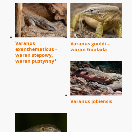
Varanus
Varanus gouldi –
exanthematicus –
waran Goulada
waran stepowy,
waran pustynny*
Varanus jobiensis