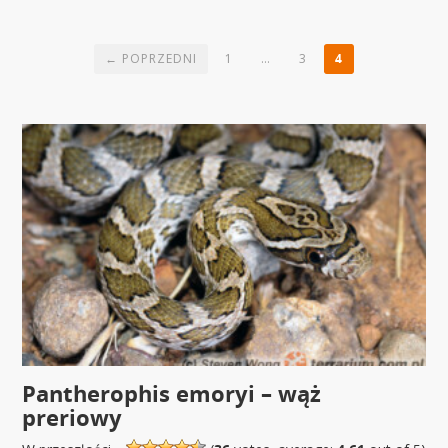
← POPRZEDNI
1
…
3
4
Pantherophis emoryi – wąż
preriowy