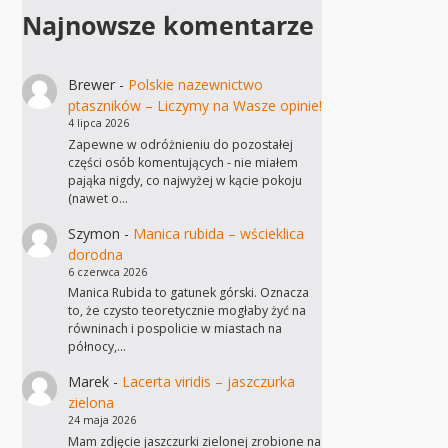
Najnowsze komentarze
Brewer
-
Polskie nazewnictwo
ptaszników – Liczymy na Wasze opinie!
4 lipca 2026
Zapewne w odróżnieniu do pozostałej
części osób komentujących - nie miałem
pająka nigdy, co najwyżej w kącie pokoju
(nawet o…
Szymon
-
Manica rubida – wścieklica
dorodna
6 czerwca 2026
Manica Rubida to gatunek górski. Oznacza
to, że czysto teoretycznie mogłaby żyć na
równinach i pospolicie w miastach na
północy,…
Marek
-
Lacerta viridis – jaszczurka
zielona
24 maja 2026
Mam zdjęcie jaszczurki zielonej zrobione na