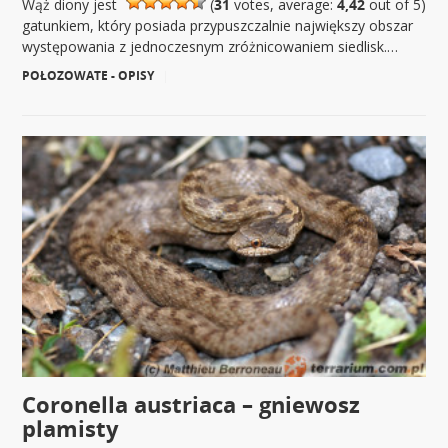
Wąż diony jest
(
31
votes, average:
4,42
out of 5)
gatunkiem, który posiada przypuszczalnie największy obszar
występowania z jednoczesnym zróżnicowaniem siedlisk.…
POŁOZOWATE - OPISY
|
Coronella austriaca – gniewosz
plamisty