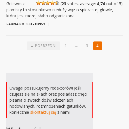
Gniewosz
(
23
votes, average:
4,74
out of 5)
plamisty to stosunkowo nieduży wąż o spiczastej głowie,
która jest raczej słabo odgraniczona…
FAUNA POLSKI - OPISY
|
← POPRZEDNI
1
…
3
4
Uwaga! poszukujemy redaktorów! Jeśli
czujesz się na siłach oraz posiadasz chęci
pisania o swoich doświadczeniach
hodowlanych, rozmnożeniach gatunków,
koniecznie
skontaktuj się
z nami!