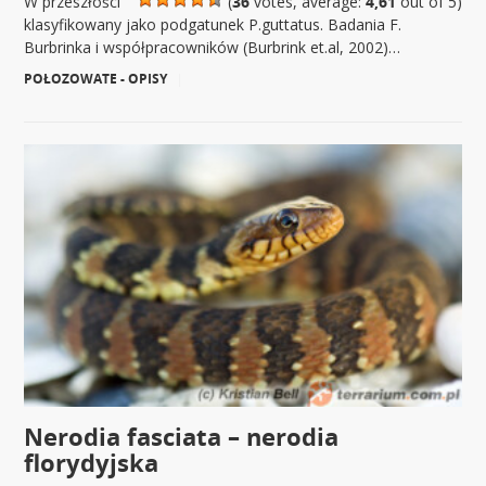
W przeszłości
(
36
votes, average:
4,61
out of 5)
klasyfikowany jako podgatunek P.guttatus. Badania F.
Burbrinka i współpracowników (Burbrink et.al, 2002)…
POŁOZOWATE - OPISY
|
Nerodia fasciata – nerodia
florydyjska