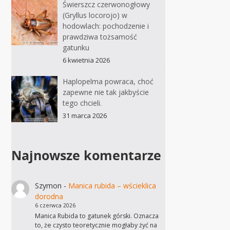
Świerszcz czerwonogłowy
(Gryllus locorojo) w
hodowlach: pochodzenie i
prawdziwa tożsamość
gatunku
6 kwietnia 2026
Haplopelma powraca, choć
zapewne nie tak jakbyście
tego chcieli.
31 marca 2026
Najnowsze komentarze
Szymon
-
Manica rubida – wścieklica
dorodna
6 czerwca 2026
Manica Rubida to gatunek górski. Oznacza
to, że czysto teoretycznie mogłaby żyć na