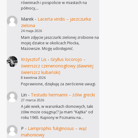
równinach i pospolicie w miastach na
północy,…
Marek
-
Lacerta viridis – jaszczurka
zielona
24 maja 2026
Mam zdjęcie jaszczurki zielonej zrobione na
mojej działce w okolicach Płocka,
Mazowsze. Mogę udostępnić.
Krzysztof Lis
-
Gryllus locorojo –
świerszcz czerwnonogłowy (dawniej
świerszcz kubański)
8 kwietnia 2026
Poprawione, dziękuję za zwrócenie uwagi.
Lin
-
Testudo hermanni – żółw grecki
27 marca 2026
A jaki wiek, w warunkach domowych, taki
żółw może osiągnąć? Ja mam "Kajtka" od
roku 1965. Kupiony w Poznaniu na…
P
-
Lamprophis fuliginosus – wąż
mahoniowy