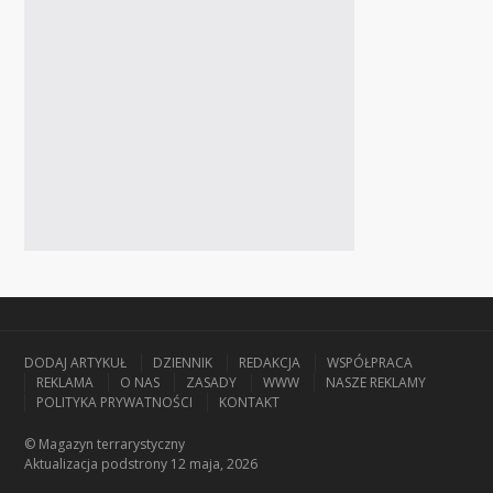
DODAJ ARTYKUŁ
DZIENNIK
REDAKCJA
WSPÓŁPRACA
REKLAMA
O NAS
ZASADY
WWW
NASZE REKLAMY
POLITYKA PRYWATNOŚCI
KONTAKT
© Magazyn terrarystyczny
Aktualizacja
podstrony 12 maja, 2026