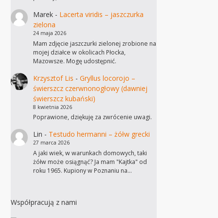
Marek
-
Lacerta viridis – jaszczurka
zielona
24 maja 2026
Mam zdjęcie jaszczurki zielonej zrobione na
mojej działce w okolicach Płocka,
Mazowsze. Mogę udostępnić.
Krzysztof Lis
-
Gryllus locorojo –
świerszcz czerwnonogłowy (dawniej
świerszcz kubański)
8 kwietnia 2026
Poprawione, dziękuję za zwrócenie uwagi.
Lin
-
Testudo hermanni – żółw grecki
27 marca 2026
A jaki wiek, w warunkach domowych, taki
żółw może osiągnąć? Ja mam "Kajtka" od
roku 1965. Kupiony w Poznaniu na…
Współpracują z nami