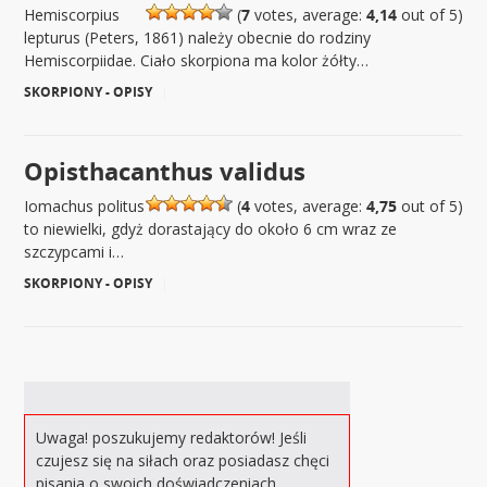
Hemiscorpius
(
7
votes, average:
4,14
out of 5)
lepturus (Peters, 1861) należy obecnie do rodziny
Hemiscorpiidae. Ciało skorpiona ma kolor żółty…
SKORPIONY - OPISY
|
Opisthacanthus validus
Iomachus politus
(
4
votes, average:
4,75
out of 5)
to niewielki, gdyż dorastający do około 6 cm wraz ze
szczypcami i…
SKORPIONY - OPISY
|
Uwaga! poszukujemy redaktorów! Jeśli
czujesz się na siłach oraz posiadasz chęci
pisania o swoich doświadczeniach