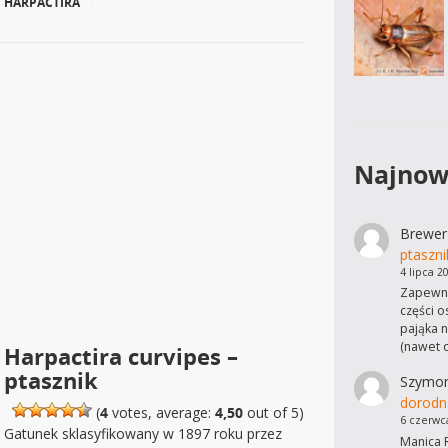
HARPACTIRA
|
Najnow
Brewer
ptaszni
4 lipca 2
Zapewne
części o
pająka n
(nawet 
Harpactira curvipes –
ptasznik
Szymo
dorodn
(
4
votes, average:
4,50
out of 5)
6 czerwc
Gatunek sklasyfikowany w 1897 roku przez
Manica R