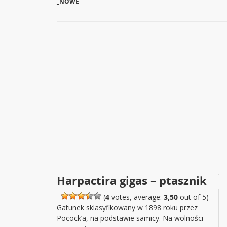
_NOWE
|
Harpactira gigas – ptasznik
(
4
votes, average:
3,50
out of 5)
Gatunek sklasyfikowany w 1898 roku przez
Pocock’a, na podstawie samicy. Na wolności