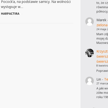
Pocock’a, na podstawie samicy. Na wolności
to, że c
występuje w…
równinac
północy
HARPACTIRA
|
Marek
zielona
24 maja 
Mam zdję
mojej dz
Mazowsz
Krzyszt
świers
świersz
8 kwietni
Poprawi
Lin
-
Te
27 marca
A jaki w
żółw mo
roku 19