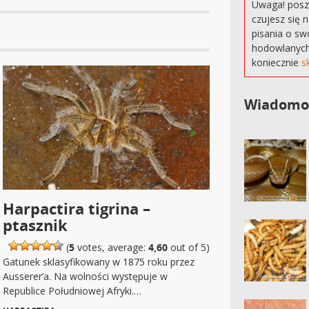
Uwaga! poszu
czujesz się 
pisania o sw
hodowlanych
koniecznie
s
Wiadomo
Harpactira tigrina –
ptasznik
(
5
votes, average:
4,60
out of 5)
Gatunek sklasyfikowany w 1875 roku przez
Ausserer’a. Na wolności występuje w
Republice Południowej Afryki.…