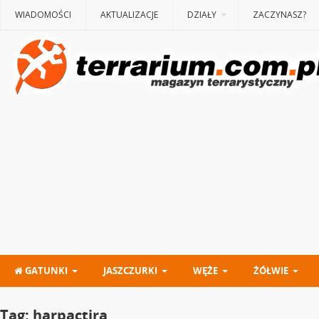
WIADOMOŚCI
AKTUALIZACJE
DZIAŁY
ZACZYNASZ?
GATUNKI
JASZCZURKI
WĘŻE
ŻÓŁWIE
Tag:
harpactira