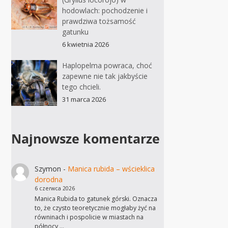
hodowlach: pochodzenie i
prawdziwa tożsamość
gatunku
6 kwietnia 2026
Haplopelma powraca, choć
zapewne nie tak jakbyście
tego chcieli.
31 marca 2026
Najnowsze komentarze
Szymon
-
Manica rubida – wścieklica
dorodna
6 czerwca 2026
Manica Rubida to gatunek górski. Oznacza
to, że czysto teoretycznie mogłaby żyć na
równinach i pospolicie w miastach na
północy,…