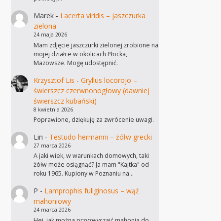
Marek
-
Lacerta viridis – jaszczurka
zielona
24 maja 2026
Mam zdjęcie jaszczurki zielonej zrobione na
mojej działce w okolicach Płocka,
Mazowsze. Mogę udostępnić.
Krzysztof Lis
-
Gryllus locorojo –
świerszcz czerwnonogłowy (dawniej
świerszcz kubański)
8 kwietnia 2026
Poprawione, dziękuję za zwrócenie uwagi.
Lin
-
Testudo hermanni – żółw grecki
27 marca 2026
A jaki wiek, w warunkach domowych, taki
żółw może osiągnąć? Ja mam "Kajtka" od
roku 1965. Kupiony w Poznaniu na…
P
-
Lamprophis fuliginosus – wąż
mahoniowy
24 marca 2026
Hej, jak można przyzwyczaić mahonia do