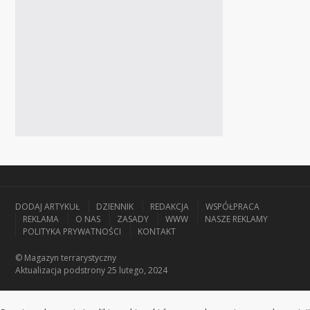
DODAJ ARTYKUŁ
DZIENNIK
REDAKCJA
WSPÓŁPRACA
REKLAMA
O NAS
ZASADY
WWW
NASZE REKLAMY
POLITYKA PRYWATNOŚCI
KONTAKT
© Magazyn terrarystyczny
Aktualizacja
podstrony 25 lutego, 2024