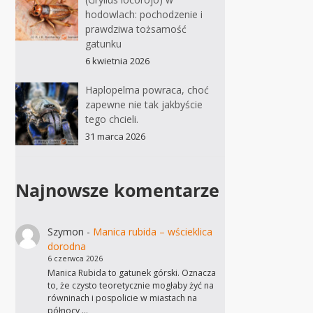
hodowlach: pochodzenie i
prawdziwa tożsamość
gatunku
6 kwietnia 2026
Haplopelma powraca, choć
zapewne nie tak jakbyście
tego chcieli.
31 marca 2026
Najnowsze komentarze
Szymon
-
Manica rubida – wścieklica
dorodna
6 czerwca 2026
Manica Rubida to gatunek górski. Oznacza
to, że czysto teoretycznie mogłaby żyć na
równinach i pospolicie w miastach na
północy,…