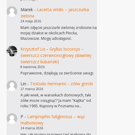
Marek
-
Lacerta viridis – jaszczurka
zielona
24 maja 2026
Mam zdjęcie jaszczurki zielonej zrobione na
mojej działce w okolicach Płocka,
Mazowsze. Mogę udostępnić.
Krzysztof Lis
-
Gryllus locorojo –
świerszcz czerwnonogłowy (dawniej
świerszcz kubański)
8 kwietnia 2026
Poprawione, dziękuję za zwrócenie uwagi.
Lin
-
Testudo hermanni – żółw grecki
27 marca 2026
A jaki wiek, w warunkach domowych, taki
żółw może osiągnąć? Ja mam "Kajtka" od
roku 1965. Kupiony w Poznaniu na…
P
-
Lamprophis fuliginosus – wąż
mahoniowy
24 marca 2026
Hej, jak można przyzwyczaić mahonia do