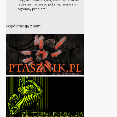
jedzenia martwego pokarmu, mam z nim
ogromny problem?
Współpracują z nami