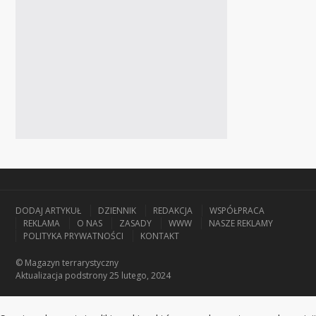
DODAJ ARTYKUŁ
DZIENNIK
REDAKCJA
WSPÓŁPRACA
REKLAMA
O NAS
ZASADY
WWW
NASZE REKLAMY
POLITYKA PRYWATNOŚCI
KONTAKT
© Magazyn terrarystyczny
Aktualizacja
podstrony 25 lutego, 2024