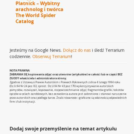
Platnick – Wybitny
arachnolog i twórca
The World Spider
Catalog
Jesteśmy na Google News.
Dołącz do nas
i śledź Terrarium
codziennie.
Obserwuj Terrarium
!
NOTA PRAWNA
ZABRANIA SIĘ kopiowania zdjęć oraz utworów (artykułów) w całości lub w części BEZ
ZGODY właściciela i administratora strony.
Zgodnie z Ustawą o Prawie Autorskim i Prawach Pokrewnych z dnia 4 lutego 1994 roku
(Dz.U.94 Nr 24 poz. 83, sprost.: Dz.U.94 Nr 43 poz.170) wykorzystywanie autorskich
pomysłów, rozwiązań, kopiowanie, rozpowszechnianie zdjęć, fragmentów grafiki, tekstów
opisów w celach zarobkowych, bez zezwolenia autora jest zabronione i stanowi naruszenie
praw autorskich oraz podlega karze. Znaki towarowe i graficzne są własnością odpowiednich
firm i/lub instytucji.
Dodaj swoje przemyślenie na temat artykułu