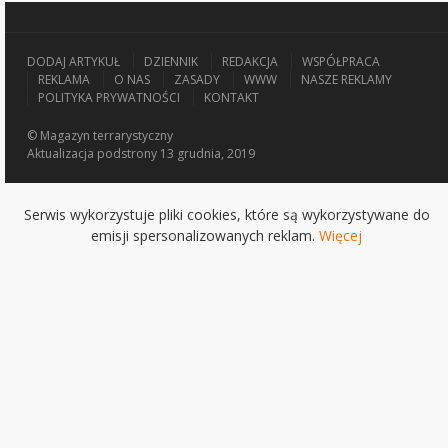
DODAJ ARTYKUŁ
DZIENNIK
REDAKCJA
WSPÓŁPRACA
REKLAMA
O NAS
ZASADY
WWW
NASZE REKLAMY
POLITYKA PRYWATNOŚCI
KONTAKT
© Magazyn terrarystyczny
Aktualizacja
podstrony 13 grudnia, 2019
Serwis wykorzystuje pliki cookies, które są wykorzystywane do
emisji spersonalizowanych reklam.
Więcej