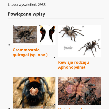
Liczba wyświetleń: 2933
Powiązane wpisy
Grammostola
quirogai (sp. nov.)
Rewizja rodzaju
Aphonopelma