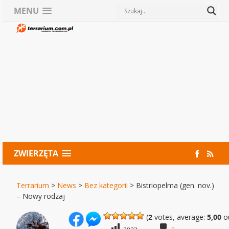
MENU
ZWIERZĘTA
Terrarium
>
News
>
Bez kategorii
>
Bistriopelma (gen. nov.)
– Nowy rodzaj
(
2
votes, average:
5,00
ou