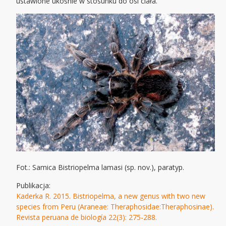
ustawione ukośnie w stosunku do osi ciała.
Fot.: Samica Bistriopelma lamasi (sp. nov.), paratyp.
Publikacja:
Kaderka R. 2015. Bistriopelma, a new genus with two new
species from Peru (Araneae: Theraphosidae:Theraphosinae).
Revista peruana de biología 22(3): 275-288.