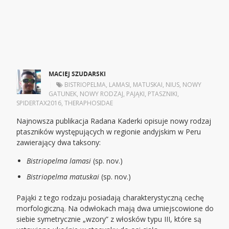
MACIEJ SZUDARSKI
|
BISTRIOPELMA
,
LAMASI
,
MATUSKAI
,
NIUS
,
NOWY
GATUNEK
,
NOWY RODZAJ
,
PAJĄKI
,
PTASZNIKI
,
SPIDERTAX2016
,
THERAPHOSIDAE
Najnowsza publikacja Radana Kaderki opisuje nowy rodzaj
ptaszników występujących w regionie andyjskim w Peru
zawierający dwa taksony:
Bistriopelma lamasi
(sp. nov.)
Bistriopelma matuskai
(sp. nov.)
Pająki z tego rodzaju posiadają charakterystyczną cechę
morfologiczną. Na odwłokach mają dwa umiejscowione do
siebie symetrycznie „wzory” z włosków typu III, które są