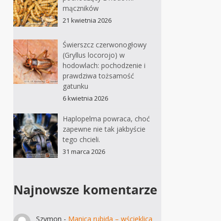
mączników
21 kwietnia 2026
Świerszcz czerwonogłowy
(Gryllus locorojo) w
hodowlach: pochodzenie i
prawdziwa tożsamość
gatunku
6 kwietnia 2026
Haplopelma powraca, choć
zapewne nie tak jakbyście
tego chcieli.
31 marca 2026
Najnowsze komentarze
Szymon
-
Manica rubida – wścieklica