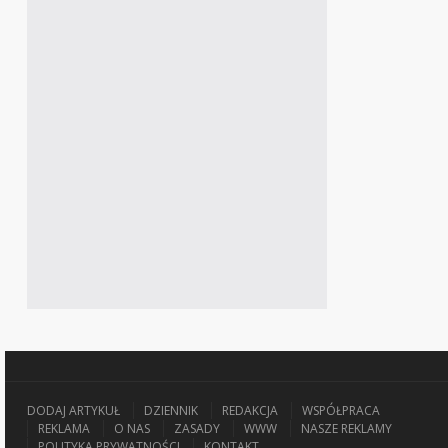
DODAJ ARTYKUŁ
DZIENNIK
REDAKCJA
WSPÓŁPRACA
REKLAMA
O NAS
ZASADY
WWW
NASZE REKLAMY
POLITYKA PRYWATNOŚCI
KONTAKT