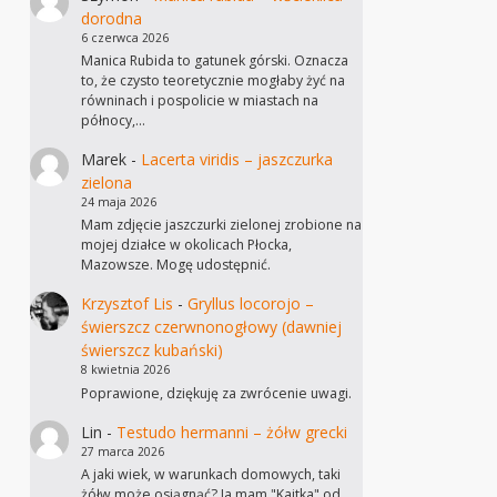
dorodna
6 czerwca 2026
Manica Rubida to gatunek górski. Oznacza
to, że czysto teoretycznie mogłaby żyć na
równinach i pospolicie w miastach na
północy,…
Marek
-
Lacerta viridis – jaszczurka
zielona
24 maja 2026
Mam zdjęcie jaszczurki zielonej zrobione na
mojej działce w okolicach Płocka,
Mazowsze. Mogę udostępnić.
Krzysztof Lis
-
Gryllus locorojo –
świerszcz czerwnonogłowy (dawniej
świerszcz kubański)
8 kwietnia 2026
Poprawione, dziękuję za zwrócenie uwagi.
Lin
-
Testudo hermanni – żółw grecki
27 marca 2026
A jaki wiek, w warunkach domowych, taki
żółw może osiągnąć? Ja mam "Kajtka" od