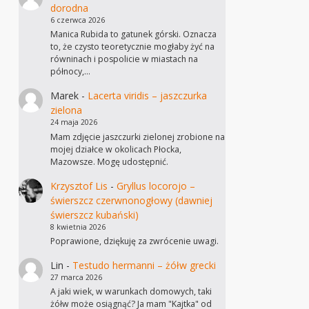
dorodna
6 czerwca 2026
Manica Rubida to gatunek górski. Oznacza
to, że czysto teoretycznie mogłaby żyć na
równinach i pospolicie w miastach na
północy,…
Marek
-
Lacerta viridis – jaszczurka
zielona
24 maja 2026
Mam zdjęcie jaszczurki zielonej zrobione na
mojej działce w okolicach Płocka,
Mazowsze. Mogę udostępnić.
Krzysztof Lis
-
Gryllus locorojo –
świerszcz czerwnonogłowy (dawniej
świerszcz kubański)
8 kwietnia 2026
Poprawione, dziękuję za zwrócenie uwagi.
Lin
-
Testudo hermanni – żółw grecki
27 marca 2026
A jaki wiek, w warunkach domowych, taki
żółw może osiągnąć? Ja mam "Kajtka" od