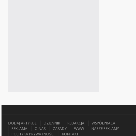
DODAJ ARTYKUŁ
DZIENNIK
REDAKCJA
WSPÓŁPRACA
REKLAMA
O NAS
ZASADY
WWW
NASZE REKLAMY
POLITYKA PRYWATNOŚCI
KONTAKT