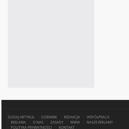
DODAJ ARTYKUŁ
DZIENNIK
REDAKCJA
WSPÓŁPRACA
REKLAMA
O NAS
ZASADY
WWW
NASZE REKLAMY
POLITYKA PRYWATNOŚCI
KONTAKT