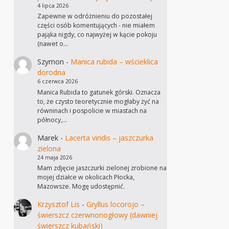
4 lipca 2026
Zapewne w odróżnieniu do pozostałej
części osób komentujących - nie miałem
pająka nigdy, co najwyżej w kącie pokoju
(nawet o…
Szymon
-
Manica rubida – wścieklica
dorodna
6 czerwca 2026
Manica Rubida to gatunek górski. Oznacza
to, że czysto teoretycznie mogłaby żyć na
równinach i pospolicie w miastach na
północy,…
Marek
-
Lacerta viridis – jaszczurka
zielona
24 maja 2026
Mam zdjęcie jaszczurki zielonej zrobione na
mojej działce w okolicach Płocka,
Mazowsze. Mogę udostępnić.
Krzysztof Lis
-
Gryllus locorojo –
świerszcz czerwnonogłowy (dawniej
świerszcz kubański)