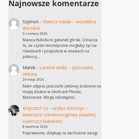
Najnowsze komentarze
Szymon
-
Manica rubida – wścieklica
dorodna
6 czerwca 2026
Manica Rubida to gatunek górski. Oznacza
to, że czysto teoretycznie mogłaby żyć na
równinach i pospolicie w miastach na
północy,…
Marek
-
Lacerta viridis – jaszczurka
zielona
24 maja 2026
Mam zdjęcie jaszczurki zielonej zrobione na
mojej działce w okolicach Płocka,
Mazowsze. Mogę udostępnić.
Krzysztof Lis
-
Gryllus locorojo –
świerszcz czerwnonogłowy (dawniej
świerszcz kubański)
8 kwietnia 2026
Poprawione, dziękuję za zwrócenie uwagi.