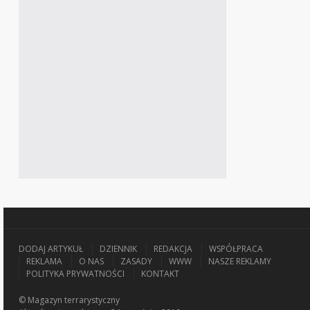
DODAJ ARTYKUŁ
DZIENNIK
REDAKCJA
WSPÓŁPRACA
REKLAMA
O NAS
ZASADY
WWW
NASZE REKLAMY
POLITYKA PRYWATNOŚCI
KONTAKT
© Magazyn terrarystyczny