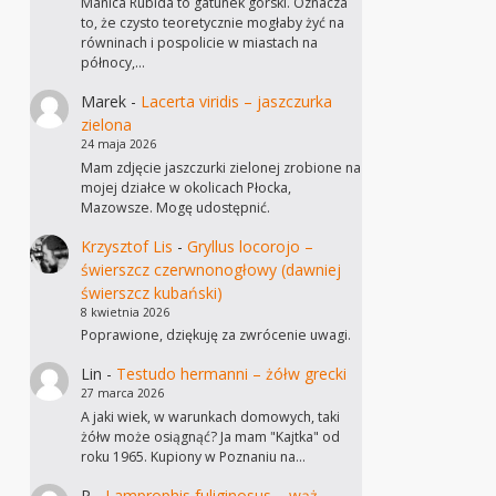
Manica Rubida to gatunek górski. Oznacza
to, że czysto teoretycznie mogłaby żyć na
równinach i pospolicie w miastach na
północy,…
Marek
-
Lacerta viridis – jaszczurka
zielona
24 maja 2026
Mam zdjęcie jaszczurki zielonej zrobione na
mojej działce w okolicach Płocka,
Mazowsze. Mogę udostępnić.
Krzysztof Lis
-
Gryllus locorojo –
świerszcz czerwnonogłowy (dawniej
świerszcz kubański)
8 kwietnia 2026
Poprawione, dziękuję za zwrócenie uwagi.
Lin
-
Testudo hermanni – żółw grecki
27 marca 2026
A jaki wiek, w warunkach domowych, taki
żółw może osiągnąć? Ja mam "Kajtka" od
roku 1965. Kupiony w Poznaniu na…
P
-
Lamprophis fuliginosus – wąż