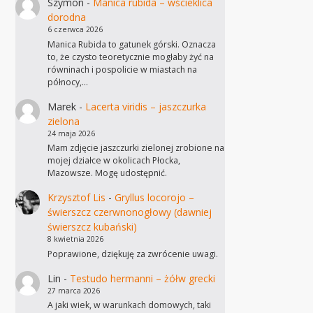
Szymon
-
Manica rubida – wścieklica
dorodna
6 czerwca 2026
Manica Rubida to gatunek górski. Oznacza
to, że czysto teoretycznie mogłaby żyć na
równinach i pospolicie w miastach na
północy,…
Marek
-
Lacerta viridis – jaszczurka
zielona
24 maja 2026
Mam zdjęcie jaszczurki zielonej zrobione na
mojej działce w okolicach Płocka,
Mazowsze. Mogę udostępnić.
Krzysztof Lis
-
Gryllus locorojo –
świerszcz czerwnonogłowy (dawniej
świerszcz kubański)
8 kwietnia 2026
Poprawione, dziękuję za zwrócenie uwagi.
Lin
-
Testudo hermanni – żółw grecki
27 marca 2026
A jaki wiek, w warunkach domowych, taki