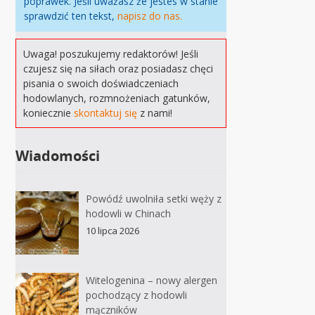
poprawek. Jeśli uważasz że jestes w stanie
sprawdzić ten tekst,
napisz do nas.
Uwaga! poszukujemy redaktorów! Jeśli
czujesz się na siłach oraz posiadasz chęci
pisania o swoich doświadczeniach
hodowlanych, rozmnożeniach gatunków,
koniecznie
skontaktuj się
z nami!
Wiadomości
Powódź uwolniła setki węży z
hodowli w Chinach
10 lipca 2026
Witelogenina – nowy alergen
pochodzący z hodowli
mączników