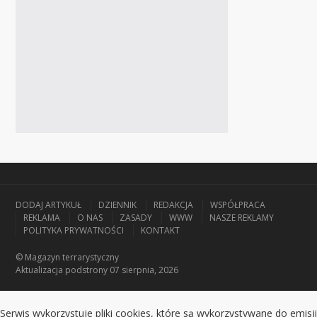
DODAJ ARTYKUŁ
DZIENNIK
REDAKCJA
WSPÓŁPRACA
REKLAMA
O NAS
ZASADY
WWW
NASZE REKLAMY
POLITYKA PRYWATNOŚCI
KONTAKT
© Magazyn terrarystyczny
Aktualizacja
podstrony 07 sierpnia, 2026
Serwis wykorzystuje pliki cookies, które są wykorzystywane do emisji