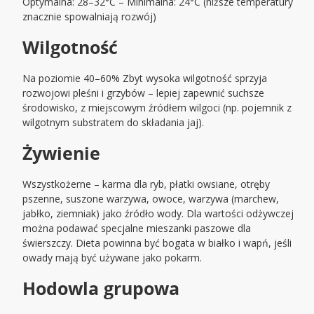
Optymalna: 28–32°C – Minimalna: 24°C (niższe temperatury
znacznie spowalniają rozwój)
Wilgotność
Na poziomie 40–60% Zbyt wysoka wilgotność sprzyja
rozwojowi pleśni i grzybów – lepiej zapewnić suchsze
środowisko, z miejscowym źródłem wilgoci (np. pojemnik z
wilgotnym substratem do składania jaj).
Żywienie
Wszystkożerne – karma dla ryb, płatki owsiane, otręby
pszenne, suszone warzywa, owoce, warzywa (marchew,
jabłko, ziemniak) jako źródło wody. Dla wartości odżywczej
można podawać specjalne mieszanki paszowe dla
świerszczy. Dieta powinna być bogata w białko i wapń, jeśli
owady mają być używane jako pokarm.
Hodowla grupowa