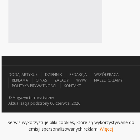
DODAJ ARTYKUŁ
DZIENNIK
REDAKCJA
WSPÓŁPRACA
REKLAMA
O NAS
ZASADY
WWW
NASZE REKLAMY
POLITYKA PRYWATNOŚCI
KONTAKT
© Magazyn terrarystyczny
Aktualizacja
podstrony 06 czerwca, 2026
Serwis wykorzystuje pliki cookies, które są wykorzystywane do
emisji spersonalizowanych reklam.
Więcej