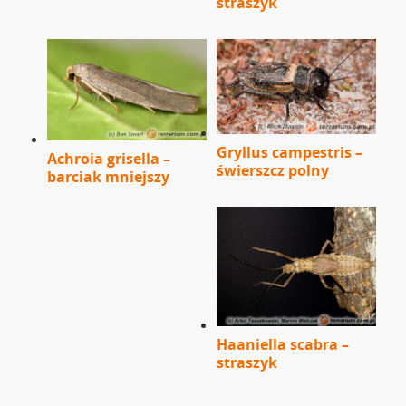
straszyk
Gryllus campestris –
Achroia grisella –
świerszcz polny
barciak mniejszy
Haaniella scabra –
straszyk