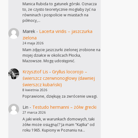
Manica Rubida to gatunek górski. Oznacza
to, że czysto teoretycznie mogłaby żyć na
równinach i pospolicie w miastach na
północy,…
Marek
-
Lacerta viridis – jaszczurka
zielona
24 maja 2026
Mam zdjęcie jaszczurki zielonej zrobione na
mojej działce w okolicach Płocka,
Mazowsze. Mogę udostępnić.
Krzysztof Lis
-
Gryllus locorojo –
świerszcz czerwnonogłowy (dawniej
świerszcz kubański)
8 kwietnia 2026
Poprawione, dziękuję za zwrócenie uwagi.
Lin
-
Testudo hermanni – żółw grecki
27 marca 2026
A jaki wiek, w warunkach domowych, taki
żółw może osiągnąć? Ja mam "Kajtka" od
roku 1965. Kupiony w Poznaniu na…