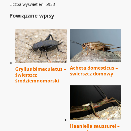
Liczba wyświetleń: 5933
Powiązane wpisy
Acheta domesticus –
Gryllus bimaculatus –
świerszcz domowy
świerszcz
środziemnomorski
Haaniella saussurei –