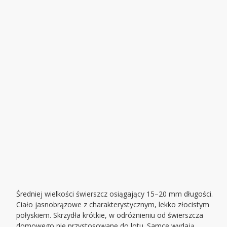
Średniej wielkości świerszcz osiągający 15–20 mm długości.
Ciało jasnobrązowe z charakterystycznym, lekko złocistym
połyskiem. Skrzydła krótkie, w odróżnieniu od świerszcza
domowego nie przystosowane do lotu. Samce wydają