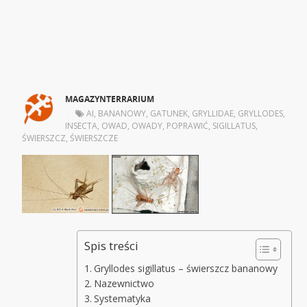
MAGAZYNTERRARIUM
|
AI
,
BANANOWY
,
GATUNEK
,
GRYLLIDAE
,
GRYLLODES
,
INSECTA
,
OWAD
,
OWADY
,
POPRAWIĆ
,
SIGILLATUS
,
ŚWIERSZCZ
,
ŚWIERSZCZE
Spis treści
Gryllodes sigillatus – świerszcz bananowy
Nazewnictwo
Systematyka