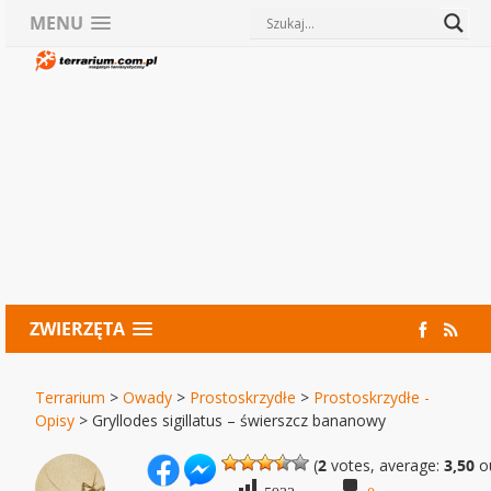
MENU
ZWIERZĘTA
Terrarium
>
Owady
>
Prostoskrzydłe
>
Prostoskrzydłe -
Opisy
>
Gryllodes sigillatus – świerszcz bananowy
(
2
votes, average:
3,50
ou