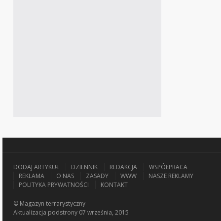
DODAJ ARTYKUŁ
DZIENNIK
REDAKCJA
WSPÓŁPRACA
REKLAMA
O NAS
ZASADY
WWW
NASZE REKLAMY
POLITYKA PRYWATNOŚCI
KONTAKT
© Magazyn terrarystyczny
Aktualizacja
podstrony 07 września, 2015