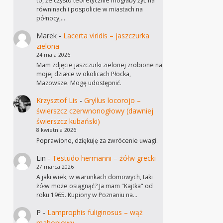
to, że czysto teoretycznie mogłaby żyć na
równinach i pospolicie w miastach na
północy,…
Marek
-
Lacerta viridis – jaszczurka
zielona
24 maja 2026
Mam zdjęcie jaszczurki zielonej zrobione na
mojej działce w okolicach Płocka,
Mazowsze. Mogę udostępnić.
Krzysztof Lis
-
Gryllus locorojo –
świerszcz czerwnonogłowy (dawniej
świerszcz kubański)
8 kwietnia 2026
Poprawione, dziękuję za zwrócenie uwagi.
Lin
-
Testudo hermanni – żółw grecki
27 marca 2026
A jaki wiek, w warunkach domowych, taki
żółw może osiągnąć? Ja mam "Kajtka" od
roku 1965. Kupiony w Poznaniu na…
P
-
Lamprophis fuliginosus – wąż
mahoniowy