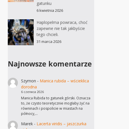
gatunku
6 kwietnia 2026
Haplopelma powraca, choć
zapewne nie tak jakbyście
tego chcieli.
31 marca 2026
Najnowsze komentarze
Szymon
-
Manica rubida – wścieklica
dorodna
6 czerwca 2026
Manica Rubida to gatunek górski. Oznacza
to, że czysto teoretycznie mogłaby żyć na
równinach i pospolicie w miastach na
północy,…
Marek
-
Lacerta viridis – jaszczurka