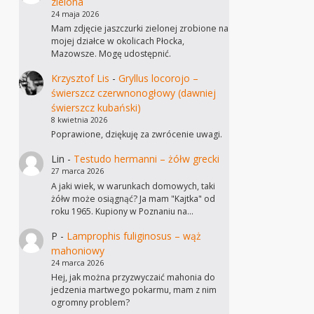
zielona
24 maja 2026
Mam zdjęcie jaszczurki zielonej zrobione na
mojej działce w okolicach Płocka,
Mazowsze. Mogę udostępnić.
Krzysztof Lis
-
Gryllus locorojo –
świerszcz czerwnonogłowy (dawniej
świerszcz kubański)
8 kwietnia 2026
Poprawione, dziękuję za zwrócenie uwagi.
Lin
-
Testudo hermanni – żółw grecki
27 marca 2026
A jaki wiek, w warunkach domowych, taki
żółw może osiągnąć? Ja mam "Kajtka" od
roku 1965. Kupiony w Poznaniu na…
P
-
Lamprophis fuliginosus – wąż
mahoniowy
24 marca 2026
Hej, jak można przyzwyczaić mahonia do
jedzenia martwego pokarmu, mam z nim
ogromny problem?