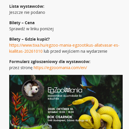
Lista wystawców:
Jeszcze nie podano
Bilety – Cena
Sprawdź w linku poniżej
Bilety – Gdzie kupić?
https://www.tixa.hu/egzoo-mania-egzootikus-allatvasar-es-
kiallitas-20261010
lub przed wejściem na wydarzenie
Formularz zgłoszeniowy dla wystawców:
przez stronę
https://egzoomania.com/en/