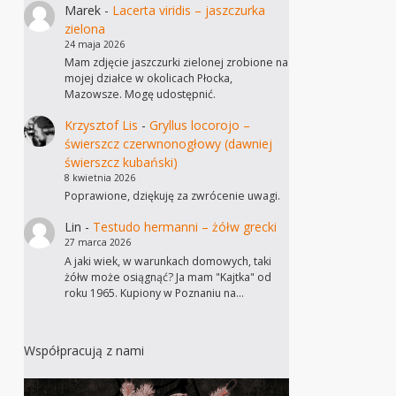
Marek
-
Lacerta viridis – jaszczurka
zielona
24 maja 2026
Mam zdjęcie jaszczurki zielonej zrobione na
mojej działce w okolicach Płocka,
Mazowsze. Mogę udostępnić.
Krzysztof Lis
-
Gryllus locorojo –
świerszcz czerwnonogłowy (dawniej
świerszcz kubański)
8 kwietnia 2026
Poprawione, dziękuję za zwrócenie uwagi.
Lin
-
Testudo hermanni – żółw grecki
27 marca 2026
A jaki wiek, w warunkach domowych, taki
żółw może osiągnąć? Ja mam "Kajtka" od
roku 1965. Kupiony w Poznaniu na…
Współpracują z nami