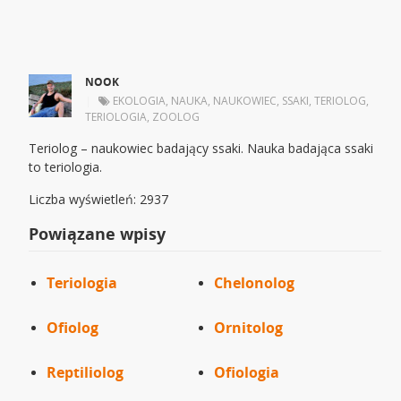
NOOK
|
EKOLOGIA
,
NAUKA
,
NAUKOWIEC
,
SSAKI
,
TERIOLOG
,
TERIOLOGIA
,
ZOOLOG
Teriolog – naukowiec badający ssaki. Nauka badająca ssaki
to teriologia.
Liczba wyświetleń: 2937
Powiązane wpisy
Teriologia
Chelonolog
Ofiolog
Ornitolog
Reptiliolog
Ofiologia