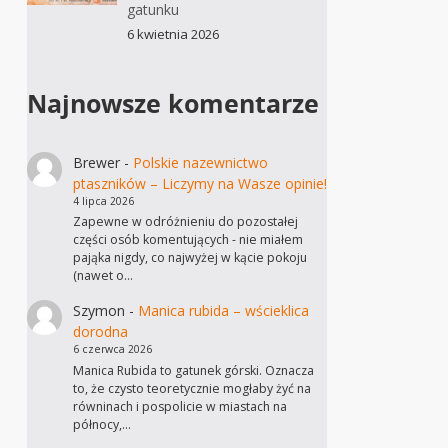
gatunku
6 kwietnia 2026
Najnowsze komentarze
Brewer
-
Polskie nazewnictwo
ptaszników – Liczymy na Wasze opinie!
4 lipca 2026
Zapewne w odróżnieniu do pozostałej
części osób komentujących - nie miałem
pająka nigdy, co najwyżej w kącie pokoju
(nawet o…
Szymon
-
Manica rubida – wścieklica
dorodna
6 czerwca 2026
Manica Rubida to gatunek górski. Oznacza
to, że czysto teoretycznie mogłaby żyć na
równinach i pospolicie w miastach na
północy,…