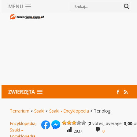
MENU
ZWIERZĘTA
Terrarium
>
Ssaki
>
Ssaki - Encyklopedia
>
Teriolog
Encyklopedia
,
(
2
votes, average:
3,00
ou
Ssaki –
2937
0
Encyklopedia