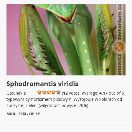
Sphodromantis viridis
Gatunek z
(
12
votes, average:
4,17
out of 5)
typowym dymorfizmem płciowym. Występuje w kolorach od
soczystej zieleni (wilgotność powyżej 70%)…
MODLISZKI - OPISY
|