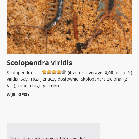
Scolopendra viridis
Scolopendra
(
4
votes, average:
4,00
out of 5)
viridis (Say, 1821) znaczy dosłownie 'Skolopendra zielona' (z
łac.), choć u tego gatunku…
WIJE - OPISY
|
Uwaga! poszukujemy redaktorów! Jeśli