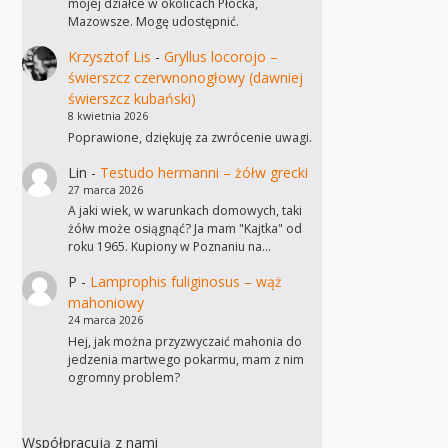
mojej działce w okolicach Płocka,
Mazowsze. Mogę udostępnić.
Krzysztof Lis
-
Gryllus locorojo –
świerszcz czerwnonogłowy (dawniej
świerszcz kubański)
8 kwietnia 2026
Poprawione, dziękuję za zwrócenie uwagi.
Lin
-
Testudo hermanni – żółw grecki
27 marca 2026
A jaki wiek, w warunkach domowych, taki
żółw może osiągnąć? Ja mam "Kajtka" od
roku 1965. Kupiony w Poznaniu na…
P
-
Lamprophis fuliginosus – wąż
mahoniowy
24 marca 2026
Hej, jak można przyzwyczaić mahonia do
jedzenia martwego pokarmu, mam z nim
ogromny problem?
Współpracują z nami