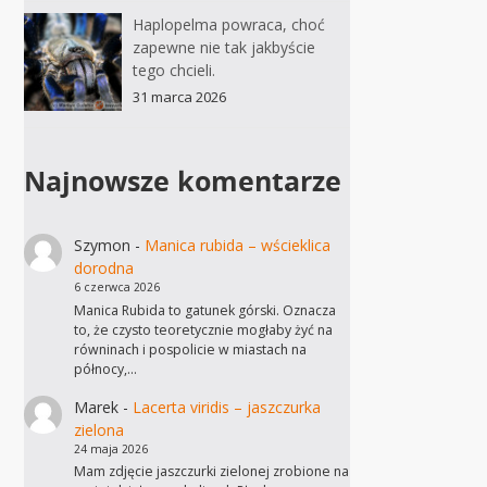
Haplopelma powraca, choć
zapewne nie tak jakbyście
tego chcieli.
31 marca 2026
Najnowsze komentarze
Szymon
-
Manica rubida – wścieklica
dorodna
6 czerwca 2026
Manica Rubida to gatunek górski. Oznacza
to, że czysto teoretycznie mogłaby żyć na
równinach i pospolicie w miastach na
północy,…
Marek
-
Lacerta viridis – jaszczurka
zielona
24 maja 2026
Mam zdjęcie jaszczurki zielonej zrobione na