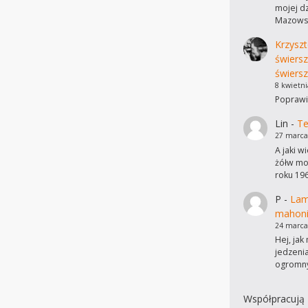
mojej dz
Mazowsz
Krzyszt
świers
świersz
8 kwietni
Poprawi
Lin
-
Te
27 marca
A jaki w
żółw mo
roku 19
P
-
Lam
mahon
24 marca
Hej, ja
jedzeni
ogromn
Współpracują 