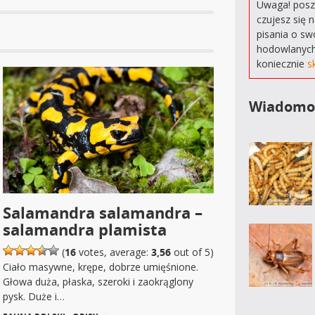
Uwaga! poszu
czujesz się 
pisania o sw
hodowlanych
koniecznie
s
Wiadomo
Salamandra salamandra –
salamandra plamista
(
16
votes, average:
3,56
out of 5)
Ciało masywne, krępe, dobrze umięśnione.
Głowa duża, płaska, szeroki i zaokrąglony
pysk. Duże i…