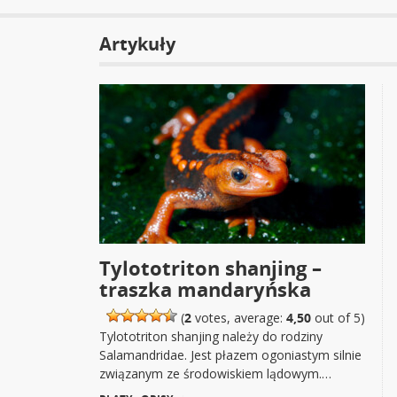
Artykuły
Tylototriton shanjing –
traszka mandaryńska
(
2
votes, average:
4,50
out of 5)
Tylototriton shanjing należy do rodziny
Salamandridae. Jest płazem ogoniastym silnie
związanym ze środowiskiem lądowym.…