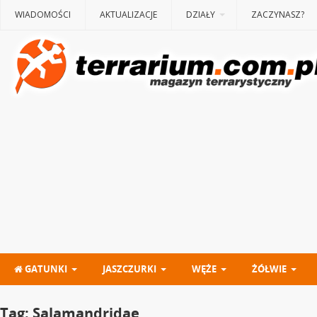
WIADOMOŚCI
AKTUALIZACJE
DZIAŁY
ZACZYNASZ?
GATUNKI
JASZCZURKI
WĘŻE
ŻÓŁWIE
Tag:
Salamandridae