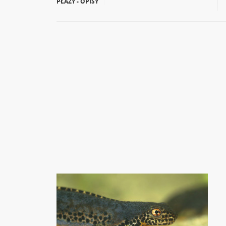
PŁAZY - OPISY
|