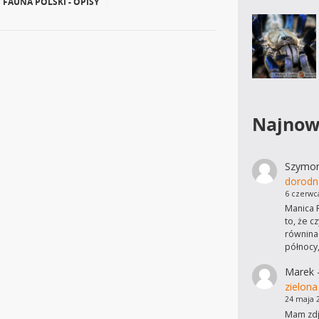
FAUNA POLSKI - OPISY
|
Najnow
Szymo
dorodn
6 czerwc
Manica R
to, że c
równinac
północy
Marek
zielona
24 maja 
Mam zdję