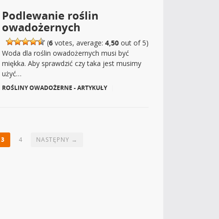
Podlewanie roślin
owadożernych
(
6
votes, average:
4,50
out of 5)
Woda dla roślin owadożernych musi być
miękka. Aby sprawdzić czy taka jest musimy
użyć…
ROŚLINY OWADOŻERNE - ARTYKUŁY
|
3
4
NASTĘPNY →