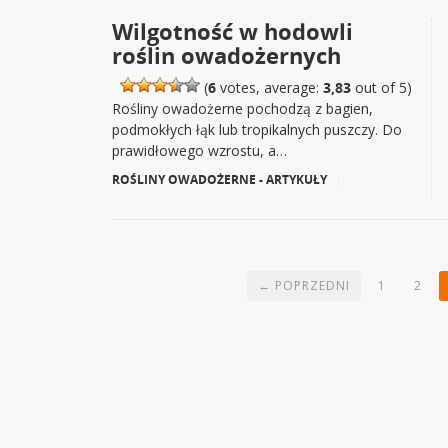
Wilgotność w hodowli
roślin owadożernych
(
6
votes, average:
3,83
out of 5)
Rośliny owadożerne pochodzą z bagien,
podmokłych łąk lub tropikalnych puszczy. Do
prawidłowego wzrostu, a…
ROŚLINY OWADOŻERNE - ARTYKUŁY
|
← POPRZEDNI
1
2