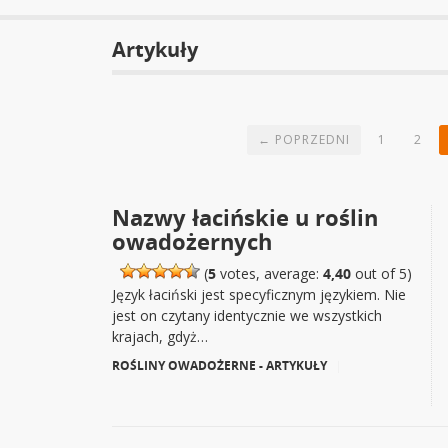
Artykuły
← POPRZEDNI
1
2
Nazwy łacińskie u roślin
owadożernych
(
5
votes, average:
4,40
out of 5)
Język łaciński jest specyficznym językiem. Nie
jest on czytany identycznie we wszystkich
krajach, gdyż…
ROŚLINY OWADOŻERNE - ARTYKUŁY
|