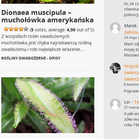
to, że c
równinac
Dionaea muscipula –
północy
muchołówka amerykańska
Marek
(
5
votes, average:
4,00
out of 5)
zielona
Z wszystkich roślin owadożernych
24 maja 
muchołówka jest chyba najciekawszą rośliną
Mam zdję
owadożerną i robi największe wrażenie.…
mojej dz
Mazowsz
ROŚLINY OWADOŻERNE - OPISY
|
Krzyszt
świers
świersz
8 kwietni
Poprawi
Lin
-
Te
27 marca
A jaki w
żółw mo
roku 19