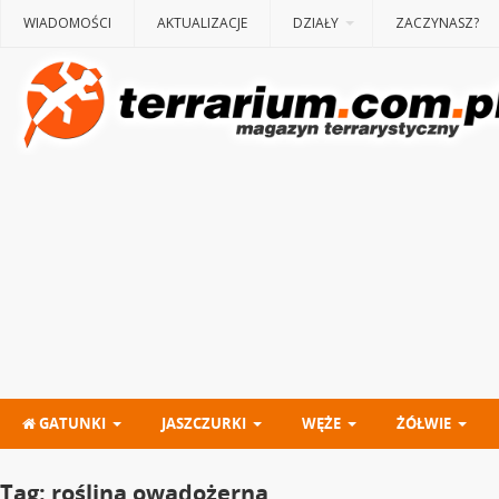
WIADOMOŚCI
AKTUALIZACJE
DZIAŁY
ZACZYNASZ?
GATUNKI
JASZCZURKI
WĘŻE
ŻÓŁWIE
Tag:
roślina owadożerna