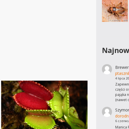
Najnow
Brewer
ptaszni
4 lipca 2
Zapewne
części o
pająka n
(nawet 
Szymo
dorodn
6 czerwc
Manica R