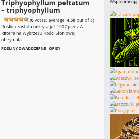
Triphyophyllum peltatum
Współpracują 
– triphyophyllum
(
6
votes, average:
4,50
out of 5)
Roślina została odkryta już 1907 przez A.
Ritter’a na Wybrzeżu Kości Słoniowej i
otrzymała…
ROŚLINY OWADOŻERNE - OPISY
|