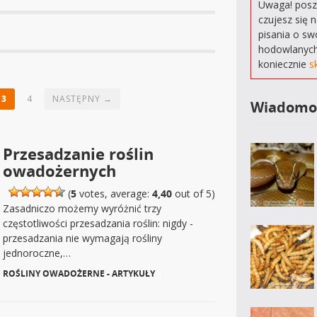
Uwaga! poszu
czujesz się 
pisania o sw
hodowlanych
koniecznie
s
3
4
NASTĘPNY →
Wiadomo
Przesadzanie roślin
owadożernych
(
5
votes, average:
4,40
out of 5)
Zasadniczo możemy wyróżnić trzy
częstotliwości przesadzania roślin: nigdy -
przesadzania nie wymagają rośliny
jednoroczne,…
ROŚLINY OWADOŻERNE - ARTYKUŁY
|