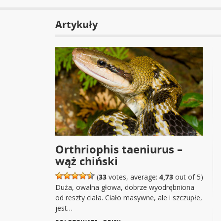
Artykuły
Orthriophis taeniurus –
wąż chiński
(
33
votes, average:
4,73
out of 5)
Duża, owalna głowa, dobrze wyodrębniona
od reszty ciała. Ciało masywne, ale i szczupłe,
jest…