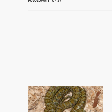
POŁOZOWATE - OPISY
|