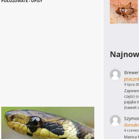
POŁOZOWATE - OPISY
|
Najnow
Brewer
ptaszni
4 lipca 2
Zapewne
części o
pająka n
(nawet 
Szymo
dorodn
6 czerwc
Manica R