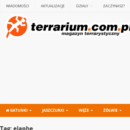
WIADOMOŚCI
AKTUALIZACJE
DZIAŁY
ZACZYNASZ?
GATUNKI
JASZCZURKI
WĘŻE
ŻÓŁWIE
Tag:
elaphe