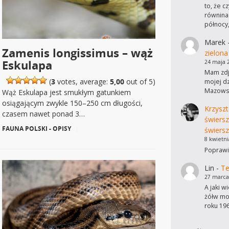
to, że c
równinac
północy
Marek
Zamenis longissimus – wąż
zielona
Eskulapa
24 maja 
Mam zdję
(
3
votes, average:
5,00
out of 5)
mojej dz
Mazowsz
Wąż Eskulapa jest smukłym gatunkiem
osiągającym zwykle 150–250 cm długości,
Krzyszt
czasem nawet ponad 3…
świers
FAUNA POLSKI - OPISY
|
świersz
8 kwietni
Poprawi
Lin
-
Te
27 marca
A jaki w
żółw mo
roku 19