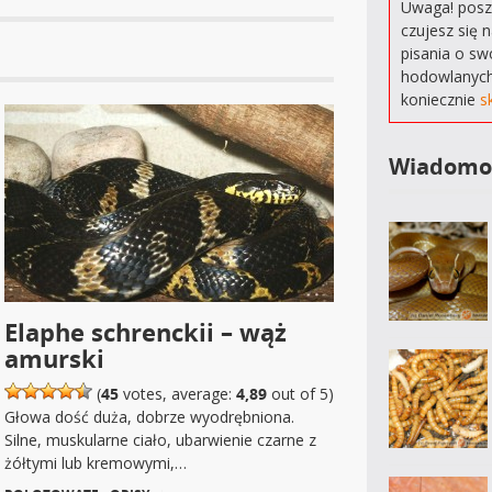
Uwaga! poszu
czujesz się 
pisania o sw
hodowlanych
koniecznie
s
Wiadomo
Elaphe schrenckii – wąż
amurski
(
45
votes, average:
4,89
out of 5)
Głowa dość duża, dobrze wyodrębniona.
Silne, muskularne ciało, ubarwienie czarne z
żółtymi lub kremowymi,…