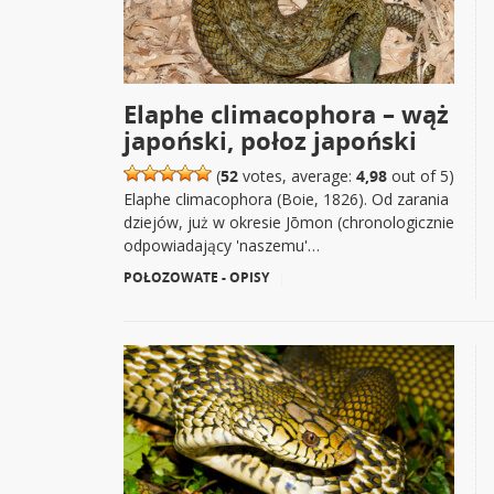
Elaphe climacophora – wąż
japoński, połoz japoński
(
52
votes, average:
4,98
out of 5)
Elaphe climacophora (Boie, 1826). Od zarania
dziejów, już w okresie Jōmon (chronologicznie
odpowiadający 'naszemu'…
POŁOZOWATE - OPISY
|