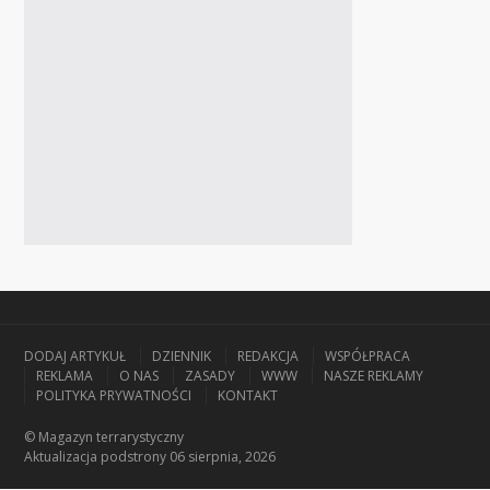
DODAJ ARTYKUŁ
DZIENNIK
REDAKCJA
WSPÓŁPRACA
REKLAMA
O NAS
ZASADY
WWW
NASZE REKLAMY
POLITYKA PRYWATNOŚCI
KONTAKT
© Magazyn terrarystyczny
Aktualizacja
podstrony 06 sierpnia, 2026