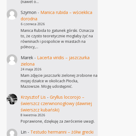
(nawet o…
Szymon
-
Manica rubida – wścieklica
dorodna
6 czerwca 2026
Manica Rubida to gatunek górski. Oznacza
to, że czysto teoretycznie mogłaby żyć na
równinach i pospolicie w miastach na
północy,…
Marek
-
Lacerta viridis – jaszczurka
zielona
24 maja 2026
Mam zdjęcie jaszczurki zielonej zrobione na
mojej działce w okolicach Płocka,
Mazowsze. Mogę udostępnić.
Krzysztof Lis
-
Gryllus locorojo –
świerszcz czerwnonogłowy (dawniej
świerszcz kubański)
8 kwietnia 2026
Poprawione, dziękuję za zwrócenie uwagi.
Lin
-
Testudo hermanni – żółw grecki