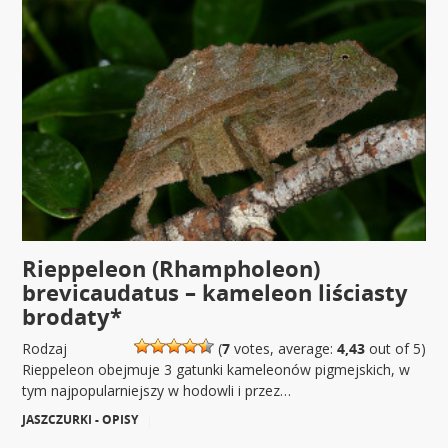
Rieppeleon (Rhampholeon)
brevicaudatus – kameleon liściasty
brodaty*
Rodzaj
(
7
votes, average:
4,43
out of 5)
Rieppeleon obejmuje 3 gatunki kameleonów pigmejskich, w
tym najpopularniejszy w hodowli i przez…
JASZCZURKI - OPISY
|