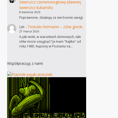
świerszcz czerwnonogłowy (dawniej
świerszcz kubański)
8 kwietnia 2026
Poprawione, dziękuję za zwrócenie uwagi.
Lin
-
Testudo hermanni – żółw grecki
27 marca 2026
A jaki wiek, w warunkach domowych, taki
żółw może osiągnąć? Ja mam "Kajtka" od
roku 1965. Kupiony w Poznaniu na…
Współpracują z nami