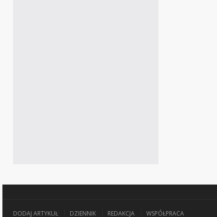
DODAJ ARTYKUŁ
DZIENNIK
REDAKCJA
WSPÓŁPRACA