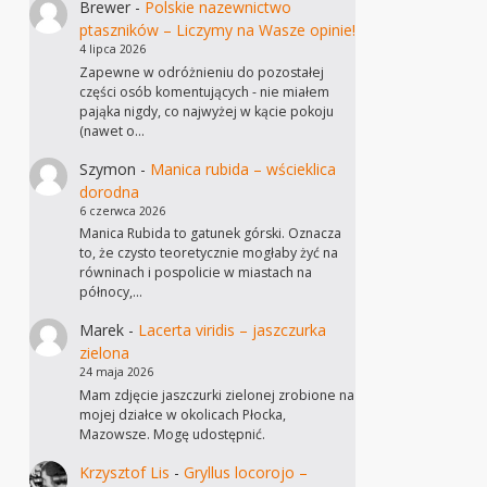
Brewer
-
Polskie nazewnictwo
ptaszników – Liczymy na Wasze opinie!
4 lipca 2026
Zapewne w odróżnieniu do pozostałej
części osób komentujących - nie miałem
pająka nigdy, co najwyżej w kącie pokoju
(nawet o…
Szymon
-
Manica rubida – wścieklica
dorodna
6 czerwca 2026
Manica Rubida to gatunek górski. Oznacza
to, że czysto teoretycznie mogłaby żyć na
równinach i pospolicie w miastach na
północy,…
Marek
-
Lacerta viridis – jaszczurka
zielona
24 maja 2026
Mam zdjęcie jaszczurki zielonej zrobione na
mojej działce w okolicach Płocka,
Mazowsze. Mogę udostępnić.
Krzysztof Lis
-
Gryllus locorojo –