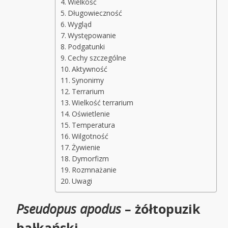
Wielkość
Długowieczność
Wygląd
Występowanie
Podgatunki
Cechy szczególne
Aktywność
Synonimy
Terrarium
Wielkość terrarium
Oświetlenie
Temperatura
Wilgotność
Żywienie
Dymorfizm
Rozmnażanie
Uwagi
Pseudopus apodus
– żółtopuzik
bałkański