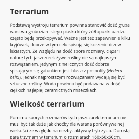
Terrarium
Podstawą wystroju terrarium powinna stanowić dość gruba
warstwa gruboziarnistego piasku który żółtopuziki bardzo
często będą przekopywać. Ważne jest też zapewnienie kilku
kryjówek, dobrze w tym celu spisują się korzenie drzew
liściastych. Ze względu na dość spore rozmiary, ciężar i
naturę tych jaszczurek żywe rośliny nie są najlepszym
rozwiązaniem. Jedynym z nielicznych dość dobrze
spisującym się gatunkiem jest bluszcz pospolity (
Hedera
helix
), jednak najprostszym rozwiązaniem wydają się być
sztuczne rośliny. Woda powinna być podawana w dość
ciężkich najlepiej ceramicznych miseczkach.
Wielkość terrarium
Pomimo sporych rozmiarów tych jaszczurek terrarium nie
musi być tak duże jak choćby dla warana porównywalnej
wielkości ze względu na niezbyt aktywny tryb życia. Dorosłą
parę trzymam w terrarium o rozmiarach 160x60x60cm,