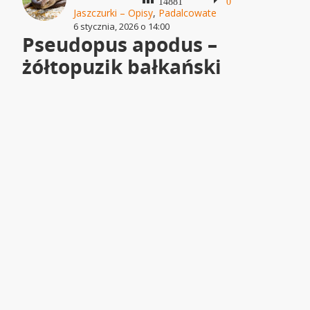
14881
0
Jaszczurki – Opisy
,
Padalcowate
6 stycznia, 2026 o 14:00
Pseudopus apodus –
żółtopuzik bałkański