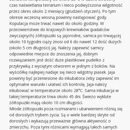
czas naświetlania terrarium i nieco podwyższona wilgotność
przez okres około 2 miesięcy (grudzień-styczeń). Po tym
okresie wczesną wiosną powinny następować gody.
Kopulacja może trwać nawet do około godziny. W
przeciwieństwie do krajowych krewniaków (padalców
zwyczajnych) żółtopuziki są jajorodne, samica po trwającej
około 10 tygodni ciąży znosi od 6 do nawet 12 dość dużych
(około 5 cm długości) jaj. Należy zapewnić samicy
odpowiednie miejsce do znoszenia jaj, dobrym
rozwiązaniem jest dość duże plastikowe pudełko z
przykrywką z wyciętym otworem w jednym z boków. Na
wyściółkę najlepiej nadaje się nieco wilgotny piasek. Jaja
powinny być przeniesione do inkubatora żeby zapewnić im
optymalne warunki i ułatwić ich kontrolę. Jaja należy
inkubować w temperaturze około 28°C. Sama inkubacja w
takiej temperaturze trwa około 45 dni. Świeżo wyklute
żółtopuziki mają około 10 cm długości.
Młode żółtopuziki poza rozmiarami i ubarwieniem różnią się
od dorosłych trybem życia. Są o wiele bardziej skryte od
dorosłych i wykazują przeważnie główna aktywność o
zmierzchu. Poza tymi różnicami wymagają takich samych