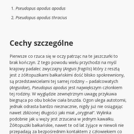
Pseudopus apodus apodus
Pseudopus apodus thracius
Cechy szczególne
Pierwsze co rzuca się w oczy patrząc na te jaszczurki to
brak kończyn. Z tego powodu wielu przychodzi na myśl
krajowy padalec zwyczajny (
Anguis fragilis
) który z resztą
jest z żółtopuzikami bałkańskimi dość blisko spokrewniony,
są przedstawicielami tej samej rodziny – padalcowatych
(
Anguidae
),
Pseudopus apodus
jest największym członkiem
tej rodziny. W wyglądzie zewnętrznym uwagę przykuwa
biegnąca po obu boków ciała bruzda. Ogon ulega autotomii,
jednak odrasta bardzo nieznacznie, nigdy już nie osiągając
nawet zbliżonej długości jaki miał „oryginał”. Wylinka
podobnie jak u węży jest zrzucana w jednym kawałku.
Żółtopuziki bałkańskie, nawet te od lat żyjące w niewoli nie
przepadają za bezpośrednim kontaktem z człowiekiem co