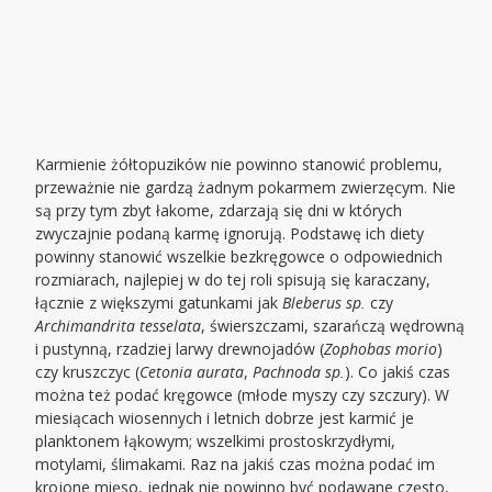
Karmienie żółtopuzików nie powinno stanowić problemu,
przeważnie nie gardzą żadnym pokarmem zwierzęcym. Nie
są przy tym zbyt łakome, zdarzają się dni w których
zwyczajnie podaną karmę ignorują. Podstawę ich diety
powinny stanowić wszelkie bezkręgowce o odpowiednich
rozmiarach, najlepiej w do tej roli spisują się karaczany,
łącznie z większymi gatunkami jak
Bleberus sp.
czy
Archimandrita tesselata
, świerszczami, szarańczą wędrowną
i pustynną, rzadziej larwy drewnojadów (
Zophobas morio
)
czy kruszczyc (
Cetonia aurata
,
Pachnoda sp.
). Co jakiś czas
można też podać kręgowce (młode myszy czy szczury). W
miesiącach wiosennych i letnich dobrze jest karmić je
planktonem łąkowym; wszelkimi prostoskrzydłymi,
motylami, ślimakami. Raz na jakiś czas można podać im
krojone mięso, jednak nie powinno być podawane często,