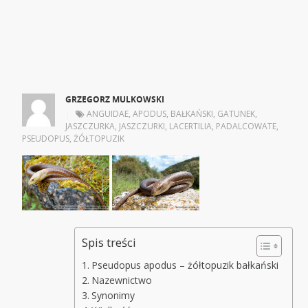
GRZEGORZ MULKOWSKI
|
ANGUIDAE
,
APODUS
,
BAŁKAŃSKI
,
GATUNEK
,
JASZCZURKA
,
JASZCZURKI
,
LACERTILIA
,
PADALCOWATE
,
PSEUDOPUS
,
ŻÓŁTOPUZIK
Spis treści
Pseudopus apodus – żółtopuzik bałkański
Nazewnictwo
Synonimy