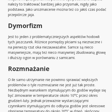
należy to traktować bardziej jako przysmak, nigdy jako
podstawa. Jako urozmaicenie można też co jakiś czas podać
przepiórcze jaja.
Dymorfizm
Jest to jeden z problematyczniejszych aspektów hodowli
tych jaszczurek. Różnice pomiędzy płciami są nieznaczne i
na pierwszy rzut oka niezauważalne. Samce są nieco
masywniejsze, mają też nieco masywniej zbudowaną głowę
i dłuższy ogon w porównaniu z samicami.
Rozmnażanie
O ile samo utrzymanie nie powinno sprawiać większych
problemów o tyle rozmnażanie nie jest już tak proste.
Niezbędnym warunkiem stymulującym do godów wydaje się
być zimowanie w temperaturze około 10°C przez okres
grudzień-luty. Jednak przeważnie wystarczającymi
czynnikami stymulującymi do odbycia godów jest okresowe
obniżenie temperatury do około 20°C w dzień, skrócony