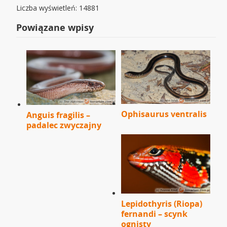
Liczba wyświetleń: 14881
Powiązane wpisy
Ophisaurus ventralis
Anguis fragilis –
padalec zwyczajny
Lepidothyris (Riopa)
fernandi – scynk
ognisty