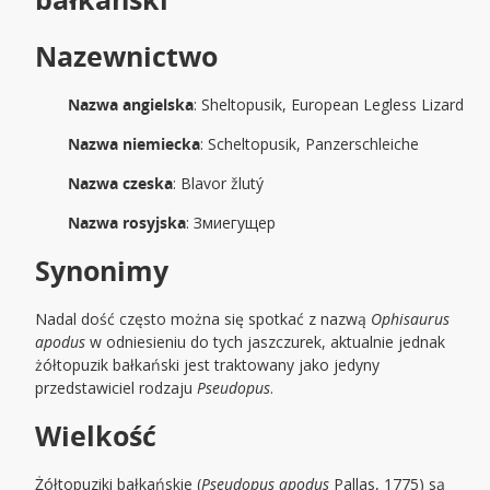
Nazewnictwo
Nazwa angielska
: Sheltopusik, European Legless Lizard
Nazwa niemiecka
: Scheltopusik, Panzerschleiche
Nazwa czeska
: Blavor žlutý
Nazwa rosyjska
: Змиегущер
Synonimy
Nadal dość często można się spotkać z nazwą
Ophisaurus
apodus
w odniesieniu do tych jaszczurek, aktualnie jednak
żółtopuzik bałkański jest traktowany jako jedyny
przedstawiciel rodzaju
Pseudopus
.
Wielkość
Żółtopuziki bałkańskie (
Pseudopus apodus
Pallas, 1775) są