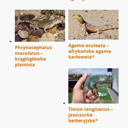
Agama aculeata –
Phrynocephalus
afrykańska agama
maculatus –
karłowata*
krągłogłówka
plamista
Timon tangitanus –
jaszczurka
berberyjska*