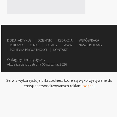
DODAJ ARTYKUŁ
DZIENNIK
REDAKCJA
WSPÓŁPRACA
REKLAMA
O NAS
ZASADY
WWW
NASZE REKLAMY
POLITYKA PRYWATNOŚCI
KONTAKT
© Magazyn terrarystyczny
Aktualizacja
podstrony 06 stycznia, 2026
Serwis wykorzystuje pliki cookies, które są wykorzystywane do
emisji spersonalizowanych reklam.
Więcej