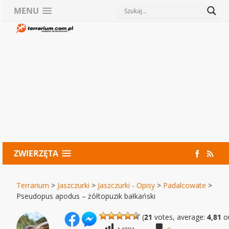
MENU
ZWIERZĘTA
Terrarium
>
Jaszczurki
>
Jaszczurki - Opisy
>
Padalcowate
>
Pseudopus apodus – żółtopuzik bałkański
(
21
votes, average:
4,81
ou