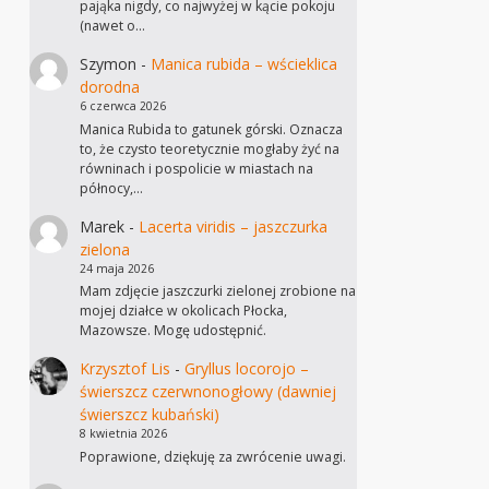
pająka nigdy, co najwyżej w kącie pokoju
(nawet o…
Szymon
-
Manica rubida – wścieklica
dorodna
6 czerwca 2026
Manica Rubida to gatunek górski. Oznacza
to, że czysto teoretycznie mogłaby żyć na
równinach i pospolicie w miastach na
północy,…
Marek
-
Lacerta viridis – jaszczurka
zielona
24 maja 2026
Mam zdjęcie jaszczurki zielonej zrobione na
mojej działce w okolicach Płocka,
Mazowsze. Mogę udostępnić.
Krzysztof Lis
-
Gryllus locorojo –
świerszcz czerwnonogłowy (dawniej
świerszcz kubański)
8 kwietnia 2026
Poprawione, dziękuję za zwrócenie uwagi.