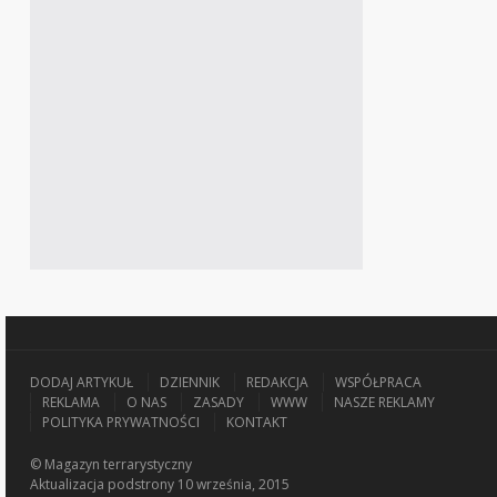
DODAJ ARTYKUŁ
DZIENNIK
REDAKCJA
WSPÓŁPRACA
REKLAMA
O NAS
ZASADY
WWW
NASZE REKLAMY
POLITYKA PRYWATNOŚCI
KONTAKT
© Magazyn terrarystyczny
Aktualizacja
podstrony 10 września, 2015