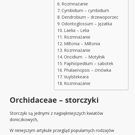
Rozmnażanie
Cymbidium – cymbidium
Dendrobium – drzewoporzec
Odontoglossum – Jęzatka
Laelia – Lelia
Rozmnażanie
Miltonia – Miltonia
Rozmnażanie
Oncidium – Motylnik
Paphiopedilum – sabotek
Phalaenopsis – ćmówka
Vuylstekeara
Rozmnażanie
Orchidaceae – storczyki
Storczyki są jednymi z najpiękniejszych kwiatów
doniczkowych,
W niniejszym artykule przegląd popularnych rodzajów