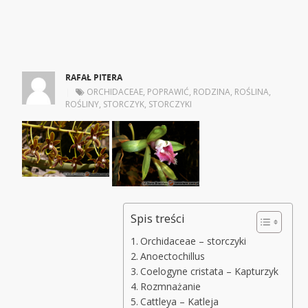
RAFAŁ PITERA
|
ORCHIDACEAE
,
POPRAWIĆ
,
RODZINA
,
ROŚLINA
,
ROŚLINY
,
STORCZYK
,
STORCZYKI
Spis treści
Orchidaceae – storczyki
Anoectochillus
Coelogyne cristata – Kapturzyk
Rozmnażanie
Cattleya – Katleja