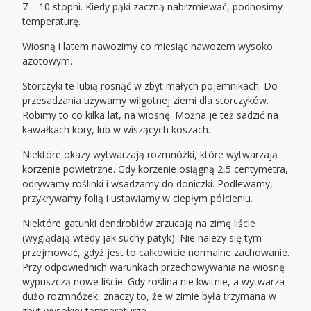
7 – 10 stopni. Kiedy pąki zaczną nabrzmiewać, podnosimy
temperaturę.
Wiosną i latem nawozimy co miesiąc nawozem wysoko
azotowym.
Storczyki te lubią rosnąć w zbyt małych pojemnikach. Do
przesadzania używamy wilgotnej ziemi dla storczyków.
Robimy to co kilka lat, na wiosnę. Można je też sadzić na
kawałkach kory, lub w wiszących koszach.
Niektóre okazy wytwarzają rozmnóżki, które wytwarzają
korzenie powietrzne. Gdy korzenie osiągną 2,5 centymetra,
odrywamy roślinki i wsadzamy do doniczki. Podlewamy,
przykrywamy folią i ustawiamy w ciepłym półcieniu.
Niektóre gatunki dendrobiów zrzucają na zimę liście
(wyglądają wtedy jak suchy patyk). Nie należy się tym
przejmować, gdyż jest to całkowicie normalne zachowanie.
Przy odpowiednich warunkach przechowywania na wiosnę
wypuszczą nowe liście. Gdy roślina nie kwitnie, a wytwarza
dużo rozmnóżek, znaczy to, że w zimie była trzymana w
zbyt wysokiej temperaturze.