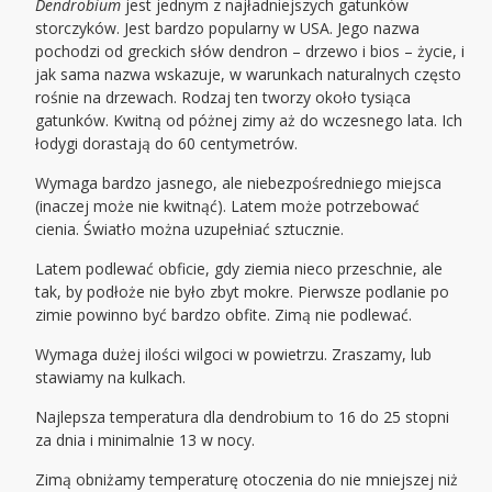
Dendrobium
jest jednym z najładniejszych gatunków
storczyków. Jest bardzo popularny w USA. Jego nazwa
pochodzi od greckich słów dendron – drzewo i bios – życie, i
jak sama nazwa wskazuje, w warunkach naturalnych często
rośnie na drzewach. Rodzaj ten tworzy około tysiąca
gatunków. Kwitną od póżnej zimy aż do wczesnego lata. Ich
łodygi dorastają do 60 centymetrów.
Wymaga bardzo jasnego, ale niebezpośredniego miejsca
(inaczej może nie kwitnąć). Latem może potrzebować
cienia. Światło można uzupełniać sztucznie.
Latem podlewać obficie, gdy ziemia nieco przeschnie, ale
tak, by podłoże nie było zbyt mokre. Pierwsze podlanie po
zimie powinno być bardzo obfite. Zimą nie podlewać.
Wymaga dużej ilości wilgoci w powietrzu. Zraszamy, lub
stawiamy na kulkach.
Najlepsza temperatura dla dendrobium to 16 do 25 stopni
za dnia i minimalnie 13 w nocy.
Zimą obniżamy temperaturę otoczenia do nie mniejszej niż