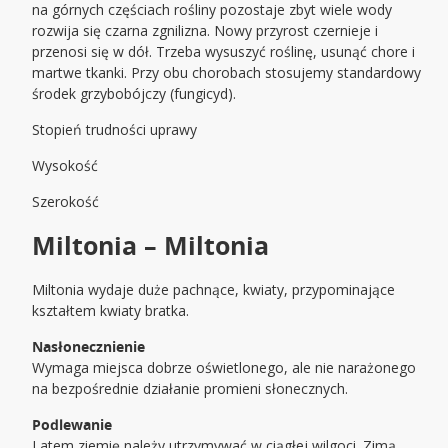
na górnych częściach rośliny pozostaje zbyt wiele wody
rozwija się czarna zgnilizna. Nowy przyrost czernieje i
przenosi się w dół. Trzeba wysuszyć roślinę, usunąć chore i
martwe tkanki. Przy obu chorobach stosujemy standardowy
środek grzybobójczy (fungicyd).
Stopień trudności uprawy
Wysokość
Szerokość
Miltonia – Miltonia
Miltonia wydaje duże pachnące, kwiaty, przypominające
kształtem kwiaty bratka.
Nasłonecznienie
Wymaga miejsca dobrze oświetlonego, ale nie narażonego
na bezpośrednie działanie promieni słonecznych.
Podlewanie
Latem ziemię należy utrzymywać w ciągłej wilgoci. Zimą