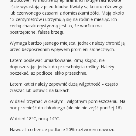
Środkowej. W naturze są epifitami. Ich długie taśmowate
liście wyrastają z pseudobulw. Kwiaty są koloru różowego
lub czerwonego czasami z domieszkami żółci. Mają około
13 centymetrów i utrzymują się na roślinie miesiąc. Ich
cechą charakterystyczną jest to, że warżka ma
postrzępione, faliste brzegi.
Wymaga bardzo jasnego miejsca, jednak należy chronić ją
przed bezpośrednim wpływem promieni słonecznych.
Latem podlewać umiarkowanie. Zimą skąpo, nie
dopuszczając jednak do przeschnięcia rośliny. Należy
poczekać, aż podłoże lekko przeschnie.
Latem katlei należy zapewnić dużą wilgotność – często
zraszać lub ustawić na kulkach.
W dzień trzymać w ciepłym i wilgotnym pomieszczeniu. Na
noc przenieść do chłodnego (ale nie nie zejść poniżej 16).
W dzień 18°C, nocą 14°C.
Nawozić co trzecie podlanie 50% roztworem nawozu.