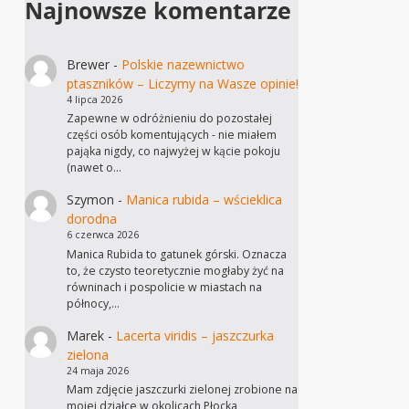
Najnowsze komentarze
Brewer
-
Polskie nazewnictwo
ptaszników – Liczymy na Wasze opinie!
4 lipca 2026
Zapewne w odróżnieniu do pozostałej
części osób komentujących - nie miałem
pająka nigdy, co najwyżej w kącie pokoju
(nawet o…
Szymon
-
Manica rubida – wścieklica
dorodna
6 czerwca 2026
Manica Rubida to gatunek górski. Oznacza
to, że czysto teoretycznie mogłaby żyć na
równinach i pospolicie w miastach na
północy,…
Marek
-
Lacerta viridis – jaszczurka
zielona
24 maja 2026
Mam zdjęcie jaszczurki zielonej zrobione na
mojej działce w okolicach Płocka,