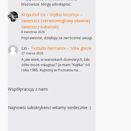
Mazowsze. Mogę udostępnić.
Krzysztof Lis
-
Gryllus locorojo –
świerszcz czerwnonogłowy (dawniej
świerszcz kubański)
8 kwietnia 2026
Poprawione, dziękuję za zwrócenie uwagi.
Lin
-
Testudo hermanni – żółw grecki
27 marca 2026
A jaki wiek, w warunkach domowych, taki
żółw może osiągnąć? Ja mam "Kajtka" od
roku 1965. Kupiony w Poznaniu na…
Współpracują z nami
Najnowsi subskrybenci witamy serdecznie :)