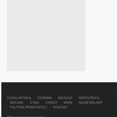
DODAJ ARTYKUŁ
DZIENNIK
REDAKCJA
WSPÓŁPRACA
REKLAMA
O NAS
ZASADY
WWW
NASZE REKLAMY
POLITYKA PRYWATNOŚCI
KONTAKT