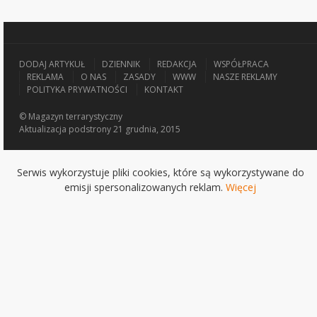
DODAJ ARTYKUŁ
DZIENNIK
REDAKCJA
WSPÓŁPRACA
REKLAMA
O NAS
ZASADY
WWW
NASZE REKLAMY
POLITYKA PRYWATNOŚCI
KONTAKT
© Magazyn terrarystyczny
Aktualizacja
podstrony 21 grudnia, 2015
Serwis wykorzystuje pliki cookies, które są wykorzystywane do
emisji spersonalizowanych reklam.
Więcej