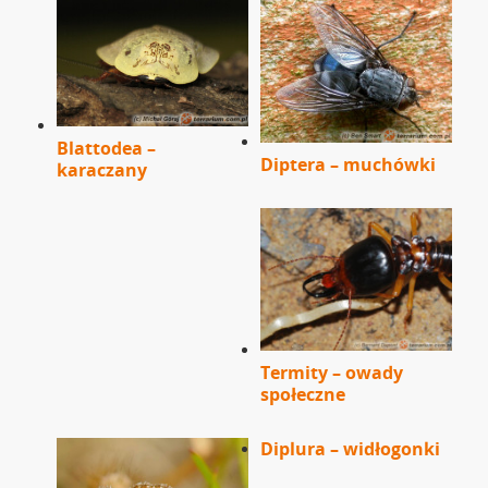
Blattodea –
Diptera – muchówki
karaczany
Termity – owady
społeczne
Diplura – widłogonki