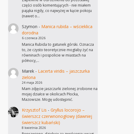
części osób komentujących - nie miałem
pająka nigdy, co najwyżej w kącie pokoju
(nawet o…
Szymon
-
Manica rubida – wścieklica
dorodna
6 czerwca 2026
Manica Rubida to gatunek górski. Oznacza
to, że czysto teoretycznie mogłaby żyć na
równinach i pospolicie w miastach na
północy,…
Marek
-
Lacerta viridis – jaszczurka
zielona
24 maja 2026
Mam zdjęcie jaszczurki zielonej zrobione na
mojej działce w okolicach Płocka,
Mazowsze. Mogę udostępnić.
Krzysztof Lis
-
Gryllus locorojo –
świerszcz czerwnonogłowy (dawniej
świerszcz kubański)
8 kwietnia 2026
Poprawione, dziękuję za zwrócenie uwagi.