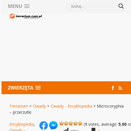
MENU
ZWIERZĘTA
Terrarium
>
Owady
>
Owady - Encyklopedia
>
Microcoryphia
– przerzutki
Encyklopedia
,
(
1
votes, average:
5,00
ou
Owady –