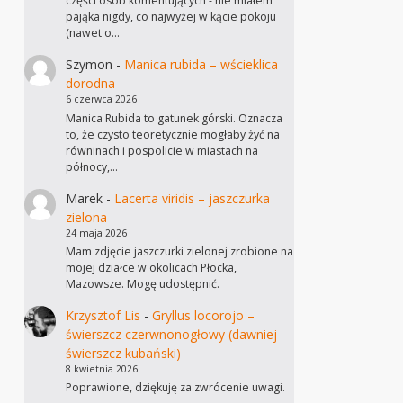
części osób komentujących - nie miałem
pająka nigdy, co najwyżej w kącie pokoju
(nawet o…
Szymon
-
Manica rubida – wścieklica
dorodna
6 czerwca 2026
Manica Rubida to gatunek górski. Oznacza
to, że czysto teoretycznie mogłaby żyć na
równinach i pospolicie w miastach na
północy,…
Marek
-
Lacerta viridis – jaszczurka
zielona
24 maja 2026
Mam zdjęcie jaszczurki zielonej zrobione na
mojej działce w okolicach Płocka,
Mazowsze. Mogę udostępnić.
Krzysztof Lis
-
Gryllus locorojo –
świerszcz czerwnonogłowy (dawniej
świerszcz kubański)
8 kwietnia 2026
Poprawione, dziękuję za zwrócenie uwagi.