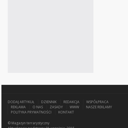
DODAJ ARTYKUŁ
DZIENNIK
REDAKCJA
WSPÓŁPRACA
REKLAMA
O NAS
ZASADY
WWW
NASZE REKLAMY
POLITYKA PRYWATNOŚCI
KONTAKT
© Magazyn terrarystyczny