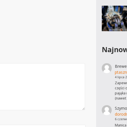
Najnow
Brewe
ptaszn
4 lipca 
Zapewn
części 
pająka 
(nawet
Szymo
dorod
6 czerw
Manica 