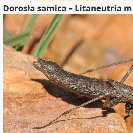
Dorosła samica – Litaneutria m