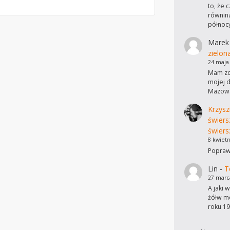
to, że 
równina
północ
Marek
zielon
24 maja
Mam zdj
mojej d
Mazows
Krzysz
świers
świers
8 kwietn
Poprawi
Lin
-
T
27 marc
A jaki 
żółw mo
roku 19