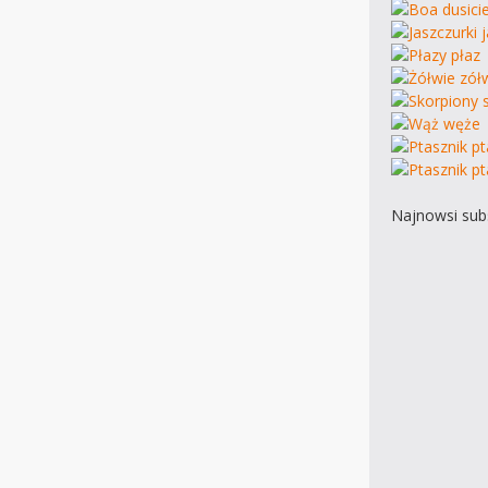
Najnowsi subs