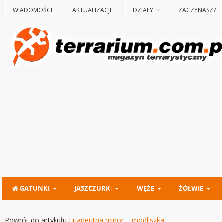
WIADOMOŚCI
AKTUALIZACJE
DZIAŁY
ZACZYNASZ?
GATUNKI
JASZCZURKI
WĘŻE
ŻÓŁWIE
Powrót do artykułu
Litaneutria minor – modliszka