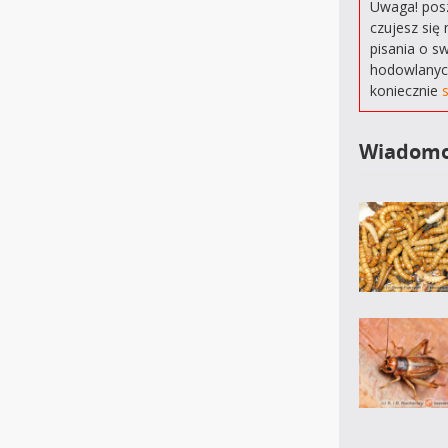
Uwaga! posz
czujesz się 
pisania o s
hodowlanyc
koniecznie
Wiadomo