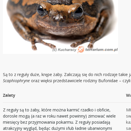
Są to z reguły duże, krępe żaby. Zaliczają się do nich rodzaje takie 
Scaphiophryne
oraz więksi przedstawiciele rodziny Bufonidae – czyli
Zalety
W
Z
reguły są to żaby, które można karmić rzadko i obficie,
Mł
dorosłe mogą (a raz w roku nawet powinny) zimować wiele
sw
miesięcy bez przyjmowania pokarmu. Z reguły posiadają
ka
atrakcyjny wygląd, będąc dużymi i/lub ładnie ubarwionymi
sa