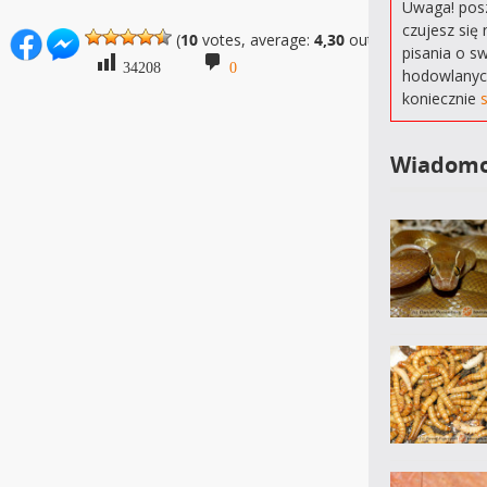
Uwaga! posz
czujesz się 
(
10
votes, average:
4,30
out of 5)
pisania o s
34208
0
hodowlanyc
koniecznie
Wiadomo