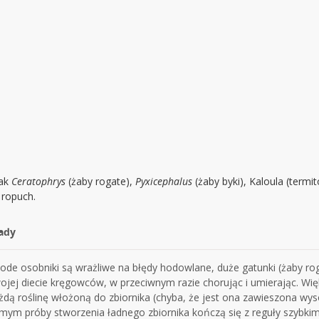
jak
Ceratophrys
(żaby rogate),
Pyxicephalus
(żaby byki), Kaloula (termi
 ropuch.
ady
ode osobniki są wrażliwe na błędy hodowlane, duże gatunki (żaby rog
ojej diecie kręgowców, w przeciwnym razie chorując i umierając. Wi
żdą roślinę włożoną do zbiornika (chyba, że jest ona zawieszona wy
mym próby stworzenia ładnego zbiornika kończą się z reguły szybkim