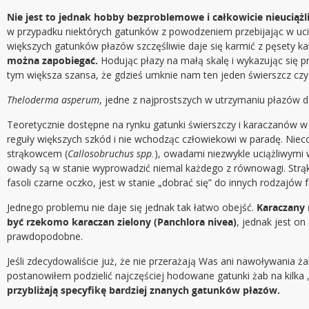
Nie jest to jednak hobby bezproblemowe i całkowicie nieuciąż
w przypadku niektórych gatunków z powodzeniem przebijając w uc
większych gatunków płazów szczęśliwie daje się karmić z pęsety 
można zapobiegać.
Hodując płazy na małą skalę i wykazując się 
tym większa szansa, że gdzieś umknie nam ten jeden świerszcz czy 
Theloderma asperum
, jedne z najprostszych w utrzymaniu płazów d
Teoretycznie dostępne na rynku gatunki świerszczy i karaczanów w 
reguły większych szkód i nie wchodząc człowiekowi w paradę. Niec
strąkowcem (
Callosobruchus spp.
), owadami niezwykle uciążliwymi w
owady są w stanie wyprowadzić niemal każdego z równowagi. Strąko
fasoli czarne oczko, jest w stanie „dobrać się” do innych rodzajów fa
Jednego problemu nie daje się jednak tak łatwo obejść.
Karaczany 
być rzekomo karaczan zielony (Panchlora nivea)
, jednak jest on
prawdopodobne.
Jeśli zdecydowaliście już, że nie przerażają Was ani nawoływania 
postanowiłem podzielić najczęściej hodowane gatunki żab na kilk
przybliżają specyfikę bardziej znanych gatunków płazów.