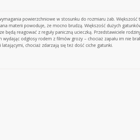
ymagania powierzchniowe w stosunku do rozmiaru żab. Większość tyc
ana materii powoduje, że mocno brudzą. Większość dużych gatunków
ze będą reagować z reguły paniczną ucieczką. Przedstawiciele rodziny
 wydając odgłosy rodem z filmów grozy – chociaż zapału im nie braku
 latającymi, chociaż zdarzają się też dość ciche gatunki.