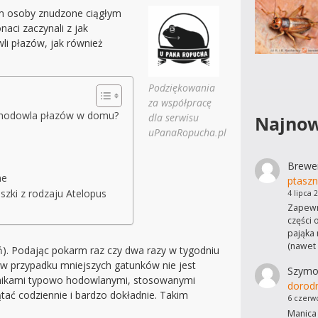
iem osoby znudzone ciągłym
aci zaczynali z jak
li płazów, jak również
Podziękowania
za współpracę
 hodowla płazów w domu?
dla serwisu
Najnow
uPanaRopucha.pl
Brewe
ne
ptaszn
szki z rodzaju Atelopus
4 lipca 
Zapewn
części 
pająka 
(nawet
eń). Podając pokarm raz czy dwa razy w tygodniu
 w przypadku mniejszych gatunków nie jest
Szymo
iornikami typowo hodowlanymi, stosowanymi
dorod
tać codziennie i bardzo dokładnie. Takim
6 czerw
Manica 