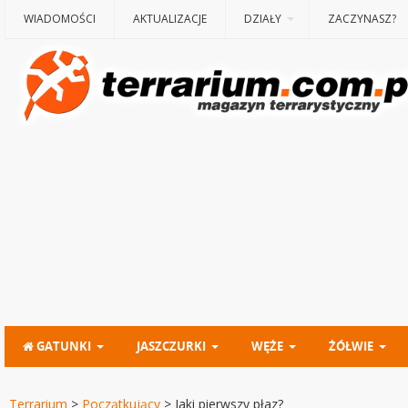
WIADOMOŚCI
AKTUALIZACJE
DZIAŁY
ZACZYNASZ?
GATUNKI
JASZCZURKI
WĘŻE
ŻÓŁWIE
Terrarium
>
Początkujący
>
Jaki pierwszy płaz?