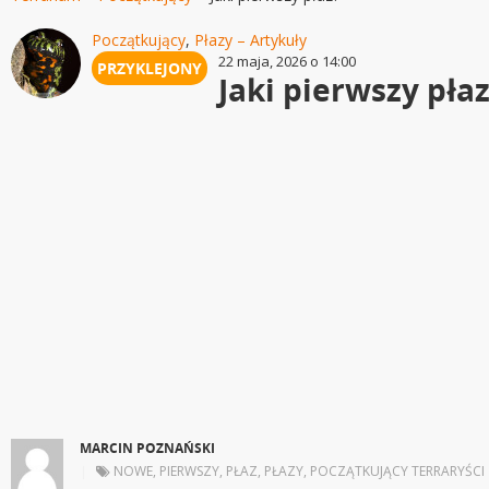
Początkujący
,
Płazy – Artykuły
22 maja, 2026 o 14:00
Jaki pierwszy pła
MARCIN POZNAŃSKI
|
NOWE
,
PIERWSZY
,
PŁAZ
,
PŁAZY
,
POCZĄTKUJĄCY TERRARYŚCI