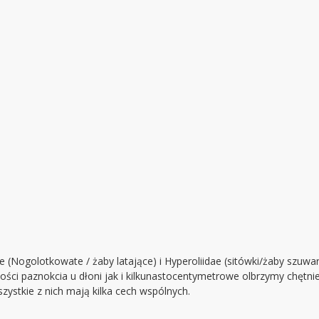
 (Nogolotkowate / żaby latające) i Hyperoliidae (sitówki/żaby szuwar
ści paznokcia u dłoni jak i kilkunastocentymetrowe olbrzymy chętnie
zystkie z nich mają kilka cech wspólnych.