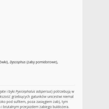
tówki),
Dyscophus
(żaby pomidorowe),
ate i byki
Pyxicephalus adspersus
) potrzebują w
ększość grzebiących gatunków unicestwi niemal
soko pod sufitem, poza zasięgiem żab), tym
 i brutalnym przejazdem żabiego buldożera.