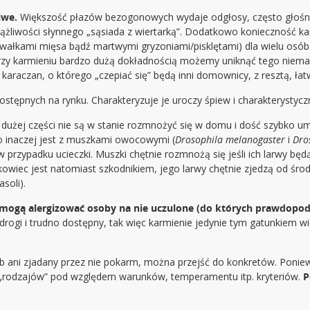
liwe.
Większość płazów bezogonowych wydaje odgłosy, często głośne i
iążliwości słynnego „sąsiada z wiertarką”. Dodatkowo konieczność 
kawałkami mięsa bądź martwymi gryzoniami/pisklętami) dla wielu os
przy karmieniu bardzo dużą dokładnością możemy uniknąć tego niemal
karaczan, o którego „czepiać się” będą inni domownicy, z resztą, ła
ostępnych na rynku. Charakteryzuje je uroczy śpiew i charakterystycz
dużej części nie są w stanie rozmnożyć się w domu i dość szybko umi
o inaczej jest z muszkami owocowymi (
Drosophila melanogaster
i
Dro
 przypadku ucieczki. Muszki chętnie rozmnożą się jeśli ich larwy będ
wiec jest natomiast szkodnikiem, jego larwy chętnie zjedzą od środ
soli).
mogą alergizować osoby na nie uczulone (do których prawdopod
 drogi i trudno dostępny, tak więc karmienie jedynie tym gatunkiem wi
żab ani zjadany przez nie pokarm, można przejść do konkretów. Poniew
a „rodzajów” pod względem warunków, temperamentu itp. kryteriów.
P