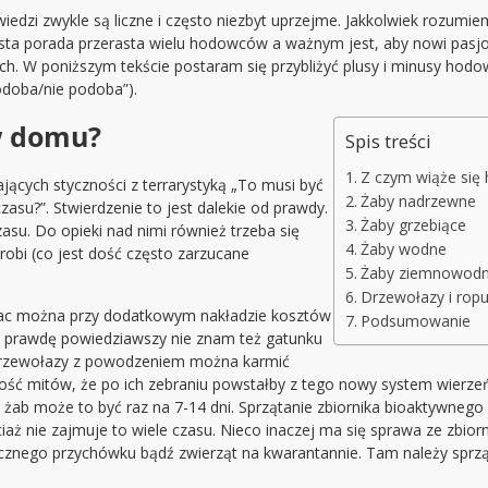
iedzi zwykle są liczne i często niezbyt uprzejme. Jakkolwiek rozum
ta porada przerasta wielu hodowców a ważnym jest, aby nowi pasjon
. W poniższym tekście postaram się przybliżyć plusy i minusy hodow
odoba/nie podoba”).
w domu?
Spis treści
Z czym wiąże się
jących styczności z terrarystyką „To musi być
Żaby nadrzewne
zasu?”. Stwierdzenie to jest dalekie od prawdy.
Żaby grzebiące
asu. Do opieki nad nimi również trzeba się
Żaby wodne
obi (co jest dość często zarzucane
Żaby ziemnowod
Drzewołazy i ropu
prac można przy dodatkowym nakładzie kosztów
Podsumowanie
), prawdę powiedziawszy nie znam też gatunku
t drzewołazy z powodzeniem można karmić
a ilość mitów, że po ich zebraniu powstałby z tego nowy system wierz
ab może to być raz na 7-14 dni. Sprzątanie zbiornika bioaktywnego
ciaż nie zajmuje to wiele czasu. Nieco inaczej ma się sprawa ze zb
icznego przychówku bądź zwierząt na kwarantannie. Tam należy sprzą