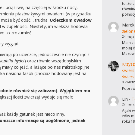
to, że 
 uciążliwe, najczęściej w środku nocy,
równina
karmienia płazów żywymi owadami (w przypadku
północ
ób może być dość… trudna.
Ucieczkom owadów
Marek
 w zupełności. Niestety, im większa hodowla
zielon
two to zrozumieć.
24 maja
Mam zdj
ny wygląd.
mojej d
Mazows
erają po ucieczce, jednocześnie nie czyniąc z
sophila hydei
) oraz równie wszędobylskim
Krzysz
ą miały co jeść, a łażące po nas mikroskopijne
świers
ka nasiona fasoli (chociaż hodowany jest na
świers
8 kwietn
Poprawi
obnie również się zaliczam). Wyjątkiem ma
ększej ilości zwierząt wydaje się mało
Lin
-
T
27 marc
A jaki 
aż każdy gatunek jest nieco inny,
żółw mo
oniższe informacje są uogólnione, jednak
roku 19