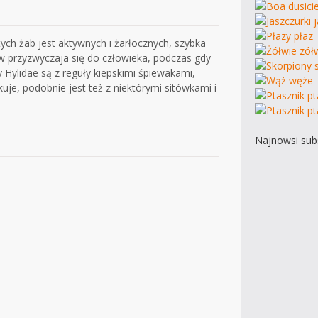
h żab jest aktywnych i żarłocznych, szybka
 przyzwyczaja się do człowieka, podczas gdy
 Hylidae są z reguły kiepskimi śpiewakami,
je, podobnie jest też z niektórymi sitówkami i
Najnowsi subs