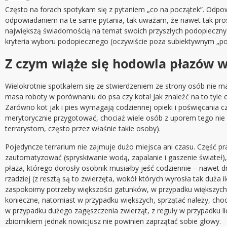
Często na forach spotykam się z pytaniem „co na początek”. Odpow
odpowiadaniem na te same pytania, tak uważam, że nawet tak pros
największą świadomością na temat swoich przyszłych podopiecznych
kryteria wyboru podopiecznego (oczywiście poza subiektywnym „p
Z czym wiąże się hodowla płazów 
Wielokrotnie spotkałem się ze stwierdzeniem ze strony osób nie ma
masa roboty w porównaniu do psa czy kota! Jak znaleźć na to tyle c
Zarówno kot jak i pies wymagają codziennej opieki i poświęcania cz
merytorycznie przygotować, chociaż wiele osób z uporem tego nie r
terrarystom, często przez właśnie takie osoby).
Pojedyncze terrarium nie zajmuje dużo miejsca ani czasu. Część 
zautomatyzować (spryskiwanie wodą, zapalanie i gaszenie świateł
płaza, którego dorosły osobnik musiałby jeść codziennie – nawe
rzadziej (z resztą są to zwierzęta, wokół których wyrosła tak duż
zaspokoimy potrzeby większości gatunków, w przypadku większych ż
konieczne, natomiast w przypadku większych, sprzątać należy, cho
w przypadku dużego zagęszczenia zwierząt, z reguły w przypadku l
zbiornikiem jednak nowicjusz nie powinien zaprzątać sobie głowy.