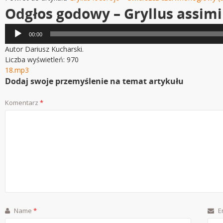
Odgłos godowy – Gryllus assimi
Odtwarzacz
00:00
plików
Autor Dariusz Kucharski.
dźwiękowych
Liczba wyświetleń: 970
18.mp3
Dodaj swoje przemyślenie na temat artykułu
Komentarz
*
Name
*
E