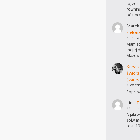
to, że 
równina
północ
Marek
zielon
24 maja
Mam zdj
mojej d
Mazows
Krzysz
świers
świers
8 kwietn
Poprawi
Lin
-
T
27 marc
A jaki 
żółw mo
roku 19