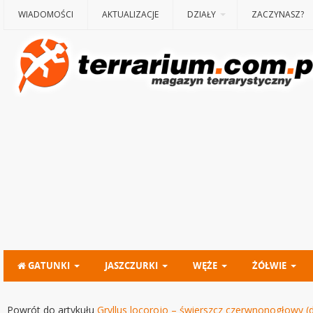
WIADOMOŚCI
AKTUALIZACJE
DZIAŁY
ZACZYNASZ?
GATUNKI
JASZCZURKI
WĘŻE
ŻÓŁWIE
Powrót do artykułu
Gryllus locorojo – świerszcz czerwnonogłowy (