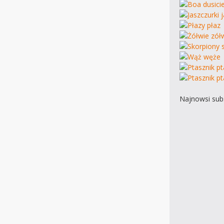
Najnowsi subs