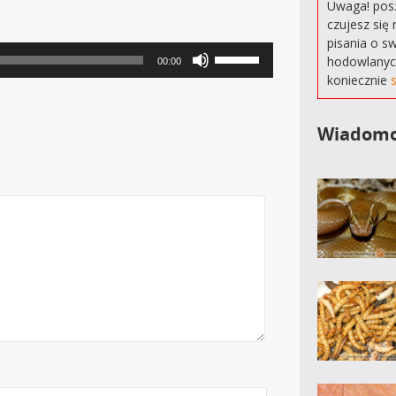
Uwaga! posz
czujesz się 
pisania o s
Używaj
hodowlanyc
00:00
strzałek
koniecznie
do
góry
oraz
Wiadomo
do
dołu
aby
zwiększyć
lub
zmniejszyć
głośność.