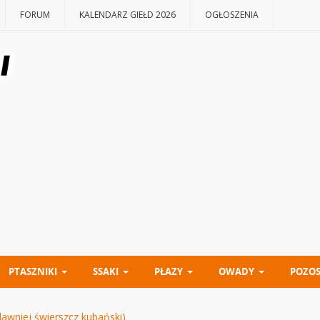
FORUM
KALENDARZ GIEŁD 2026
OGŁOSZENIA
PTASZNIKI
SSAKI
PŁAZY
OWADY
POZOS
dawniej świerszcz kubański)