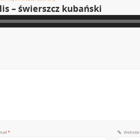
lis – świerszcz kubański
mail
*
Website